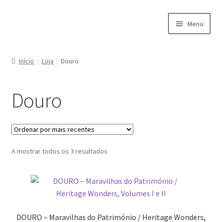
Ir
Saltar
Menu
para
para
a
o
Início
navegação
conteúdo
Início
Loja
Douro
A minha conta
Douro
Encomendas
Carrinho
Ordenado
A mostrar todos os 3 resultados
Checkout
por
mais
Cookie Policy
recentes
Courses
DOURO – Maravilhas do Património / Heritage Wonders,