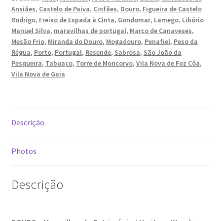
Wonders,
Ansiães
,
Castelo de Paiva
,
Cinfães
,
Douro
,
Figueira de Castelo
Ana Manuel Mestre vence Maratona Fotográfica Fnac
Vol.
Rodrigo
,
Freixo de Espada à Cinta
,
Gondomar
,
Lamego
,
Libório
Évora
I
Manuel Silva
,
maravilhas de portugal
,
Marco de Canaveses
,
Mesão Frio
,
Miranda do Douro
,
Mogadouro
,
Penafiel
,
Peso da
Cabo Mondego
Régua
,
Porto
,
Portugal
,
Resende
,
Sabrosa
,
São João da
Pesqueira
,
Tabuaço
,
Torre de Moncorvo
,
Vila Nova de Foz Côa
,
Vila Nova de Gaia
Encontros da Imagem
Enlaçando o Douro…
Descrição
Fashion on movement
Photos
Flores em ponto Macro / Macro Spot Flowers
Fotograficamente
Descrição
FRAME.IT