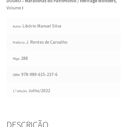
DOURO – Maravilhas do Património / Heritage Wonders
,
Génesis
Volume
I
LISBOA AINDA – Olhares sobre a cidade em quarentena
Libório Manuel Silva
Autor:
Mármore Preto / Black Marble
J. Rentes de Carvalho
Prefácio:
nós, os outros | we, the other
288
Págs:
O Passeio da Luz
978-989-615-237-6
ISBN:
Passeando pela Indochina…
Julho/2022
1.ª edição:
Pequenos Outonos
Playboy World, de Ana Dias
DESCRIÇÃO