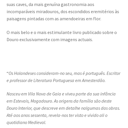
suas caves, da mais genuína gastronomia aos
Wide Visions
incomparáveis miradouros, dos escondidos eremitérios às
paisagens pintadas com as amendoeiras em flor.
Loja
O mais belo e o mais estimulante livro publicado sobre o
Como adquirir produtos?
Douro exclusivamente com imagens actuais.
Dia Mundial do Livro e dos Direitos de Autor
Especiais Temáticos
“
Os Holandeses consideram-no seu, mas é português. Escritor
e professor de Literatura Portuguesa em Amesterdão.
Impressão e Criatividade
Nasceu em Vila Nova de Gaia e viveu parte da sua infância
My Courses
em Estevais, Mogadouro. As origens da família são deste
Douro Interior, que descreve em detalhe nalgumas das obras.
Página
Até aos anos sessenta, revela-nos ter visto e vivido ali o
quotidiano Medieval.