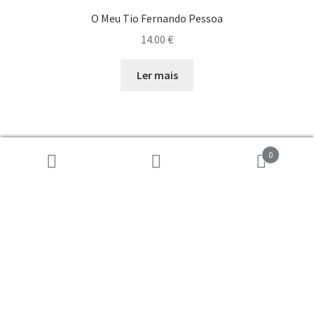
O Meu Tio Fernando Pessoa
14.00
€
Ler mais
0
Pesquisar
Pesquisa
Patrocínio
por:
© 2026