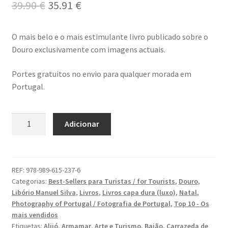
O
O
39.90
€
35.91
€
preço
preço
Video Dicas
O mais belo e o mais estimulante livro publicado sobre o
original
atual
Douro exclusivamente com imagens actuais.
e1b684ded3f4f5ced561f48734dab24c7032ee3b.html
era:
é:
Portes gratuitos no envio para qualquer morada em
39.90 €.
35.91 €.
Exposições
Portugal.
“Um Rio, Uma Serra”, de Manuel Justo Gardete
Quantidade
Adicionar
de
«FOTO | PHOTO PORTUGAL»
DOURO
–
200 DIAS PARA DENTRO
Maravilhas
REF:
978-989-615-237-6
Categorias:
Best-Sellers para Turistas / for Tourists
,
Douro
,
do
About looking
Libório Manuel Silva
,
Livros
,
Livros capa dura (luxo)
,
Natal
,
Património
Photography of Portugal / Fotografia de Portugal
,
Top 10 - Os
/
Ana Dias – Uma viagem ao mundo Playboy
mais vendidos
Heritage
Etiquetas:
Alijó
,
Armamar
,
Arte e Turismo
,
Baião
,
Carrazeda de