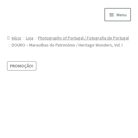
Ir
Saltar
Menu
para
para
a
o
Início
navegação
conteúdo
Início
Loja
Photography of Portugal / Fotografia de Portugal
DOURO – Maravilhas do Património / Heritage Wonders, Vol. I
A minha conta
Encomendas
PROMOÇÃO!
Carrinho
Checkout
Cookie Policy
Courses