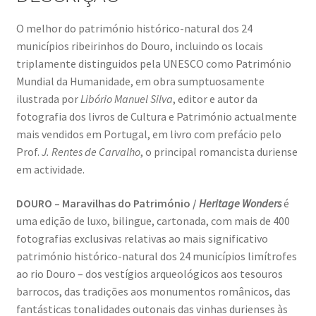
Resultados do Concurso de Fotografia Raízes
O melhor do património histórico-natural dos 24
Ring Portraits Project (teste Masonry)
municípios ribeirinhos do Douro, incluindo os locais
triplamente distinguidos pela UNESCO como Património
Sentir a Ria
Mundial da Humanidade, em obra sumptuosamente
ilustrada por
Libório Manuel Silva
, editor e autor da
Shades of Sensuality
fotografia dos livros de Cultura e Património actualmente
mais vendidos em Portugal, em livro com prefácio pelo
Sobre|Viver
Prof.
J. Rentes de Carvalho
, o principal romancista duriense
em actividade.
Teste Ring Portraits com 4 imagens
DOURO – Maravilhas do Património /
Heritage Wonders
é
uma edição de luxo, bilingue, cartonada, com mais de 400
The Best of Celestial Scenes
fotografias exclusivas relativas ao mais significativo
património histórico-natural dos 24 municípios limítrofes
Ver o Porto em Brasília
ao rio Douro – dos vestígios arqueológicos aos tesouros
barrocos, das tradições aos monumentos românicos, das
Visões sobre o Porto
fantásticas tonalidades outonais das vinhas durienses às