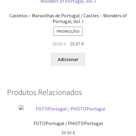
Castelos – Maravilhas de Portugal / Castles – Wonders of
Portugal, Vol. I
PROMOÇÃO!
O
O
28.85
€
25.97
€
preço
preço
original
atual
Adicionar
era:
é:
28.85 €.
25.97 €.
Produtos Relacionados
FOTOPortugal / PHOTOPortugal
39.90
€