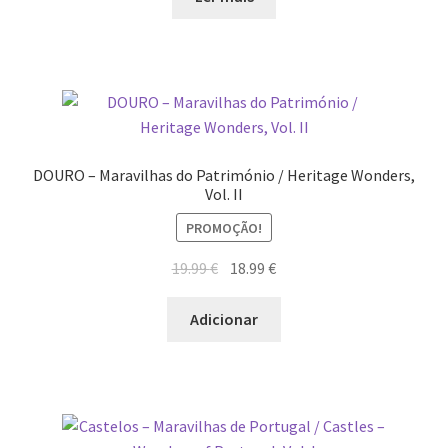
DOURO – Maravilhas do Património / Heritage Wonders,
Vol. II
PROMOÇÃO!
O
O
19.99
€
18.99
€
preço
preço
original
atual
Adicionar
era:
é:
19.99 €.
18.99 €.