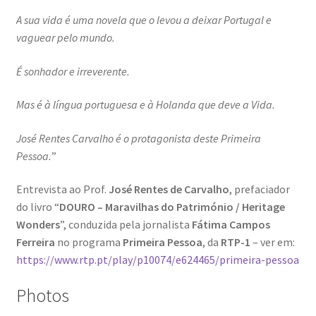
Quem somos
A sua vida é uma novela que o levou a deixar Portugal e
vaguear pelo mundo.
Contactos
É sonhador e irreverente.
Política de Privacidade e Transparência (RGPD)
Mas é à língua portuguesa e à Holanda que deve a Vida.
Regras
José Rentes Carvalho é o protagonista deste Primeira
Pessoa.
”
Entrevista ao Prof.
José Rentes de Carvalho
, prefaciador
do livro “
DOURO – Maravilhas do Património / Heritage
Wonders
”, conduzida pela jornalista
Fátima Campos
Ferreira
no programa
Primeira Pessoa
, da
RTP-1
– ver em:
https://www.rtp.pt/play/p10074/e624465/primeira-pessoa
Photos