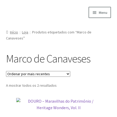
Ir
Saltar
Menu
para
para
a
o
Início
navegação
conteúdo
Início
Loja
Produtos etiquetados com “Marco de
Canaveses”
A minha conta
Encomendas
Marco de Canaveses
Carrinho
Checkout
Ordenado
A mostrar todos os 2 resultados
por
Cookie Policy
mais
recentes
Courses