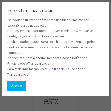
Ir
Saltar
Este site utiliza cookies.
Menu
para
para
Os cookies utilizados têm como finalidade uma melhor
a
o
Início
experiência de navegação.
navegação
conteúdo
Início
Exposições
Playboy World, de Ana Dias
Podem, em qualquer momento, ser eliminados, mediante
Deve
configuração no menú do seu browser.
A minha conta
Nenhum dado pessoal será recolhido ou armazenado pelos
ter 18
cookies, e os mesmos serão gravados localmente, no seu
Encomendas
Playboy World, de Ana
computador.
Ao "aceitar" está a aceitar também a nossa Política de
anos
Carrinho
Privacidade e Transparência.
Dias
Para mais informação visite:
Política de Privacidade e
para
Transparência
Checkout
Depois de ter estado patente na
Galeria de Arte
do
Casino
ver
Aceito
Cookie Policy
Lisboa
, a exposição fotográfica “
Playboy World
” esteve
patente ao público, de 1 de Junho a 2 de Julho de 2017, no
esta
Casino Figueira
.
Courses