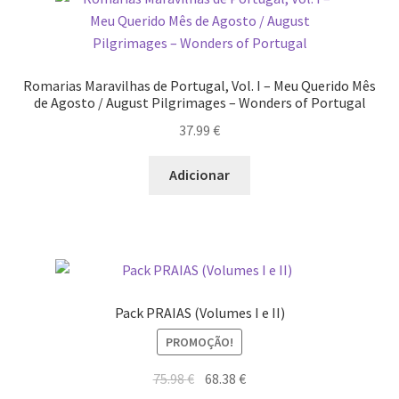
Dia Mundial da Terra
Dicas
Romarias Maravilhas de Portugal, Vol. I – Meu Querido Mês
de Agosto / August Pilgrimages – Wonders of Portugal
Dicas de Fotografia
37.99
€
Dicas Photoshop
Adicionar
FEIRA DO LIVRO: Última semana da Campanha 50-15
Livros gratuitos de Fotografia
Patrocínio a DICAS DE FOTOGRAFIA
Pack PRAIAS (Volumes I e II)
PROMOÇÃO!
Teletrabalho e Ensino à distância
O
O
75.98
€
68.38
€
TOP 10