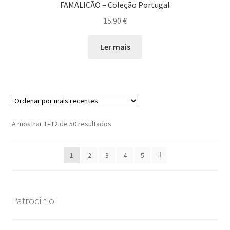
FAMALICÃO – Coleção Portugal
15.90
€
Ler mais
Ordenado
A mostrar 1–12 de 50 resultados
por
mais
1
2
3
4
5
recentes
Patrocínio