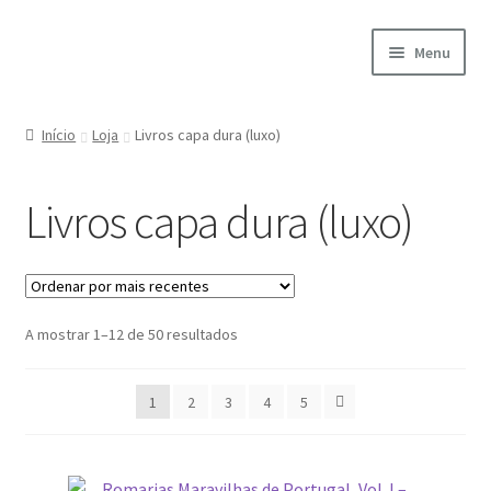
Ir
Saltar
Menu
para
para
a
o
Início
navegação
conteúdo
Início
Loja
Livros capa dura (luxo)
A minha conta
Livros capa dura (luxo)
Encomendas
Carrinho
Ordenado
A mostrar 1–12 de 50 resultados
Checkout
por
mais
Cookie Policy
1
2
3
4
5
recentes
Courses