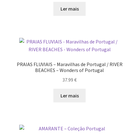
preço
preço
original
atual
Ler mais
Video Dicas
era:
é:
75.98 €.
68.38 €.
e1b684ded3f4f5ced561f48734dab24c7032ee3b.html
Exposições
“Um Rio, Uma Serra”, de Manuel Justo Gardete
PRAIAS FLUVIAIS – Maravilhas de Portugal / RIVER
BEACHES – Wonders of Portugal
37.99
€
«FOTO | PHOTO PORTUGAL»
Ler mais
200 DIAS PARA DENTRO
About looking
Ana Dias – Uma viagem ao mundo Playboy