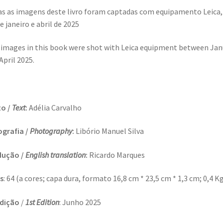
s as imagens deste livro foram captadas com equipamento Leica,
e janeiro e abril de 2025
l images in this book were shot with Leica equipment between Jan
April 2025.
to /
Text
:
Adélia Carvalho
grafia /
Photography
:
Libório Manuel Silva
dução /
English translation
:
Ricardo Marques
s
: 64 (a cores; capa dura, formato 16,8 cm * 23,5 cm * 1,3 cm; 0,4 K
Edição
/
1st Edition
: Junho 2025