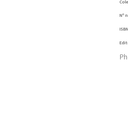
Col
Nº n
ISB
Edit
Ph