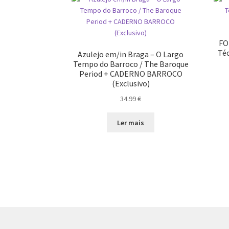
FO
Téc
Azulejo em/in Braga – O Largo
Tempo do Barroco / The Baroque
Period + CADERNO BARROCO
(Exclusivo)
34.99
€
Ler mais