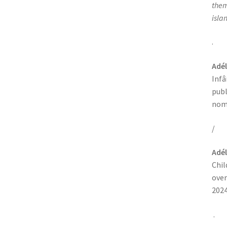
them
islan
.
Adél
Infâ
publ
nome
/
Adél
Chil
over
2024
.