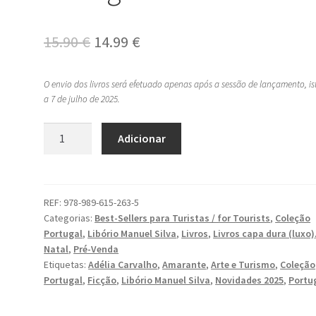
O
O
15.90
€
14.99
€
preço
preço
O envio dos livros será efetuado apenas após a sessão de lançamento, ist
original
atual
a 7 de julho de 2025.
era:
é:
Quantidade
Adicionar
15.90 €.
14.99 €.
de
AMARANTE
–
Coleção
REF:
978-989-615-263-5
Categorias:
Best-Sellers para Turistas / for Tourists
,
Coleção
Portugal
Portugal
,
Libório Manuel Silva
,
Livros
,
Livros capa dura (luxo)
Natal
,
Pré-Venda
Etiquetas:
Adélia Carvalho
,
Amarante
,
Arte e Turismo
,
Coleção
Portugal
,
Ficção
,
Libório Manuel Silva
,
Novidades 2025
,
Portu