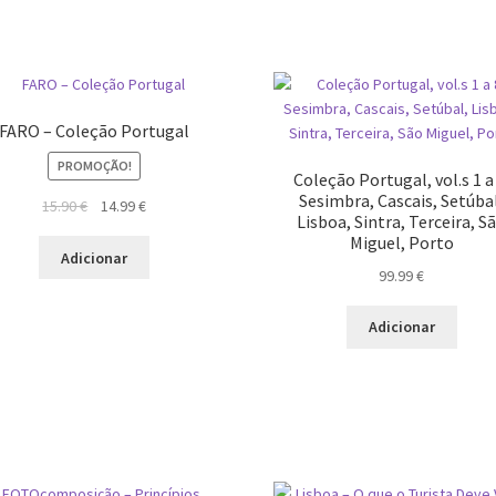
FARO – Coleção Portugal
PROMOÇÃO!
Coleção Portugal, vol.s 1 a 
Sesimbra, Cascais, Setúba
O
O
15.90
€
14.99
€
Lisboa, Sintra, Terceira, S
preço
preço
Miguel, Porto
original
atual
Adicionar
99.99
€
era:
é:
15.90 €.
14.99 €.
Adicionar