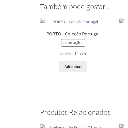
Também pode gostar…
PORTO – Coleção Portugal
PROMOÇÃO!
O
O
15.90
€
14.99
€
preço
preço
original
atual
Adicionar
era:
é:
15.90 €.
14.99 €.
Produtos Relacionados