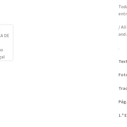
Toda
entr
/ Al
and 
.
Tex
Foto
Tra
Pág.
1.ª 