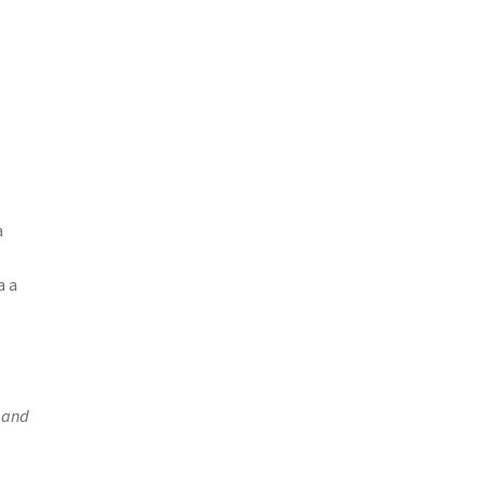
a
a a
 and