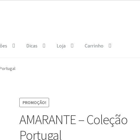
ões
Dicas
Loja
Carrinho
e Policy
Courses
Dia Mundial da Terra
Dicas
Portugal
b.html
Exposições
Loja
My Courses
Página
Quem somos
Regras
PROMOÇÃO!
AMARANTE – Coleção
Portugal