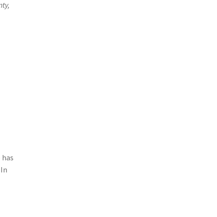
nty,
e has
 In