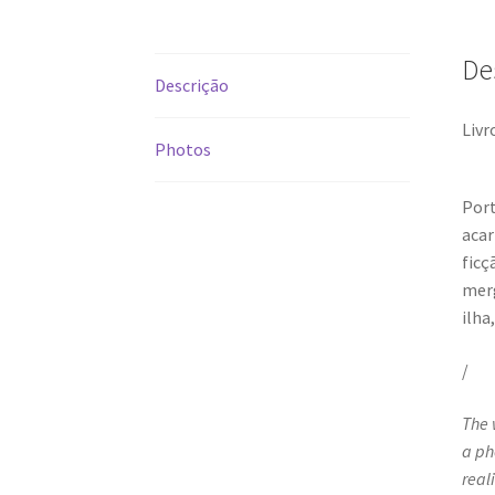
De
Descrição
Livr
Photos
Port
acar
ficç
merg
ilha,
/
The 
a ph
real