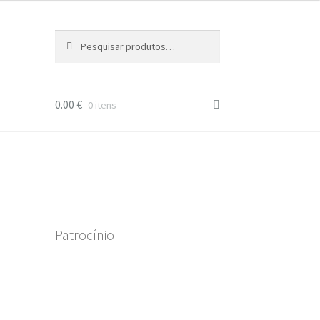
Pesquisar
Pesquisa
por:
0.00
€
0 itens
Patrocínio