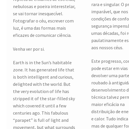
rara e singular. O 
nebulosas e poeira interestelar,
imparável, que nos
se vai tornar inesquecível.
condições de confo
Fotografar o céu, escrever com
segurança impensá
luz, é uma das formas mais
umas décadas, foi 
eficazes de comunicar ciência.
paulatinamente es
aos nossos céus.
Venha ver por si.
Este progresso, co
Earth is in the Sun’s habitable
pode estar em vias
zone. It has generated life that
devolver uma parte
is both intelligent and curious,
roubado à antiguid
delighted with the world. But
desenvolvimento d
the very evolution of life has
técnica talvez per
stripped it of the star-filled sky
maior eficácia na
which covered it until a few
distribuição de ene
centuries ago. This fabulous
e calor. Tudo indica
“parapet” is full of light and
mas de qualquer fo
movement, but what surrounds