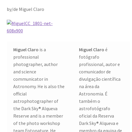
Dia Mundial da Terra
by/de Miguel Claro
Dicas
Dicas de Fotografia
Miguel Claro
is a
Miguel Claro
é
Dicas Photoshop
professional
fotógrafo
photographer, author
profissional, autor e
FEIRA DO LIVRO: Última semana da Campanha 50-15
and science
comunicador de
communicator in
divulgação científica
Livros gratuitos de Fotografia
Astronomy. He is also the
na área da
official
Astronomia. É
Patrocínio a DICAS DE FOTOGRAFIA
astrophotographer of
também o
the Dark Sky® Alqueva
astrofotógrafo
Teletrabalho e Ensino à distância
Reserve and is a member
oficial da Reserva
of the photo workshop
Dark Sky® Alqueva e
TOP 10
team Fotonature. He
membro da equipa de