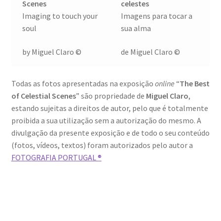
Scenes
celestes
Wide Visions
Imaging to touch your
Imagens para tocar a
soul
sua alma
Loja
by Miguel Claro ©
de Miguel Claro ©
Como adquirir produtos?
Todas as fotos apresentadas na exposição
online
“
The Best
Dia Mundial do Livro e dos Direitos de Autor
of Celestial Scenes
” são propriedade de
Miguel Claro
,
estando sujeitas a direitos de autor, pelo que é totalmente
Especiais Temáticos
proibida a sua utilização sem a autorização do mesmo. A
divulgação da presente exposição e de todo o seu conteúdo
(fotos, vídeos, textos) foram autorizados pelo autor a
Impressão e Criatividade
FOTOGRAFIA PORTUGAL ®
My Courses
Página