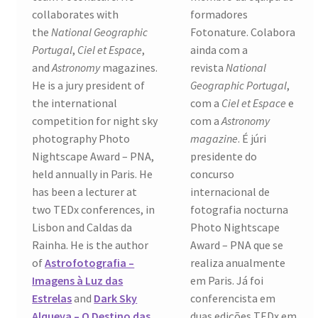
collaborates with
formadores
the
National Geographic
Fotonature. Colabora
Video Dicas
Portugal
,
Ciel et Espace
,
ainda com a
and
Astronomy
magazines.
revista
National
e1b684ded3f4f5ced561f48734dab24c7032ee3b.html
He is a jury president of
Geographic Portugal
,
the international
com a
Ciel et Espace
e
Exposições
competition for night sky
com a
Astronomy
photography Photo
magazine
. É júri
“Um Rio, Uma Serra”, de Manuel Justo Gardete
Nightscape Award – PNA,
presidente do
held annually in Paris. He
concurso
«FOTO | PHOTO PORTUGAL»
has been a lecturer at
internacional de
two TEDx conferences, in
fotografia nocturna
200 DIAS PARA DENTRO
Lisbon and Caldas da
Photo Nightscape
Rainha. He is the author
Award – PNA que se
About looking
of
Astrofotografia –
realiza anualmente
Imagens à Luz das
em Paris. Já foi
Ana Dias – Uma viagem ao mundo Playboy
Estrelas
and
Dark Sky
conferencista em
Alqueva – O Destino das
duas edições TEDx em