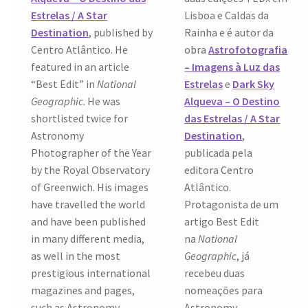
Estrelas / A Star
Lisboa e Caldas da
Ana Manuel Mestre vence Maratona Fotográfica Fnac
Destination
, published by
Rainha e é autor da
Évora
Centro Atlântico. He
obra
Astrofotografia
featured in an article
– Imagens à Luz das
Cabo Mondego
“Best Edit” in
National
Estrelas
e
Dark Sky
Geographic
. He was
Alqueva – O Destino
Encontros da Imagem
shortlisted twice for
das Estrelas / A Star
Astronomy
Destination
,
Enlaçando o Douro…
Photographer of the Year
publicada pela
by the Royal Observatory
editora Centro
Fashion on movement
of Greenwich. His images
Atlântico.
have travelled the world
Protagonista de um
Flores em ponto Macro / Macro Spot Flowers
and have been published
artigo Best Edit
in many different media,
na
National
Fotograficamente
as well in the most
Geographic
, já
prestigious international
recebeu duas
FRAME.IT
magazines and pages,
nomeações para
such as Astronomy
Astronomy