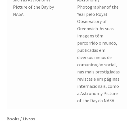
Picture of the Day by
Photographer of the
Génesis
NASA.
Year pelo Royal
Observatory of
LISBOA AINDA – Olhares sobre a cidade em quarentena
Greenwich. As suas
imagens têm
Mármore Preto / Black Marble
percorrido o mundo,
publicadas em
nós, os outros | we, the other
diversos meios de
comunicação social,
O Passeio da Luz
nas mais prestigiadas
revistas e em páginas
Passeando pela Indochina…
internacionais, como
a Astronomy Picture
Pequenos Outonos
of the Day da NASA.
Playboy World, de Ana Dias
Books / Livros