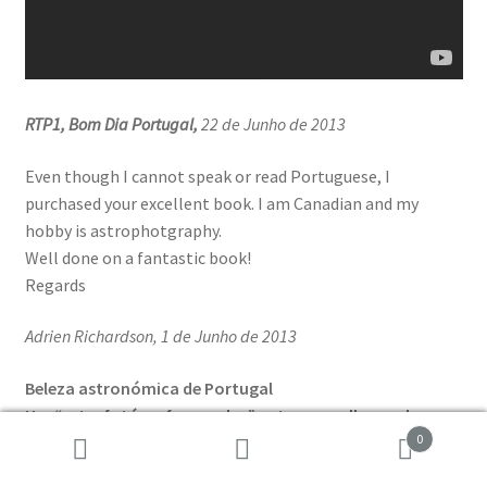
RTP1, Bom Dia Portugal,
22 de Junho de 2013
Even though I cannot speak or read Portuguese, I
purchased your excellent book. I am Canadian and my
hobby is astrophotgraphy.
Well done on a fantastic book!
Regards
Adrien Richardson, 1 de Junho de 2013
Beleza astronómica de Portugal
Um “astrofotógrafo amador” entre os melhores do
0
mundo
Pesquisar
Pesquisa