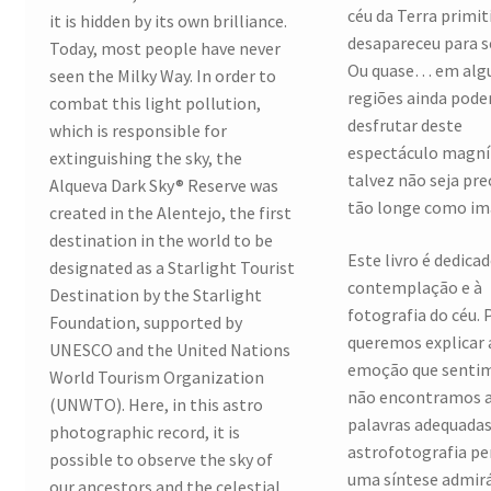
céu da Terra primit
it is hidden by its own brilliance.
desapareceu para 
Today, most people have never
Ou quase… em al
seen the Milky Way. In order to
regiões ainda pod
combat this light pollution,
desfrutar deste
which is responsible for
espectáculo magníf
extinguishing the sky, the
talvez não seja prec
Alqueva Dark Sky® Reserve was
tão longe como im
created in the Alentejo, the first
destination in the world to be
Este livro é dedicad
designated as a Starlight Tourist
contemplação e à
Destination by the Starlight
fotografia do céu. 
Foundation, supported by
queremos explicar 
UNESCO and the United Nations
emoção que senti
World Tourism Organization
não encontramos 
(UNWTO). Here, in this astro
palavras adequadas
photographic record, it is
astrofotografia p
possible to observe the sky of
uma síntese admirá
our ancestors and the celestial