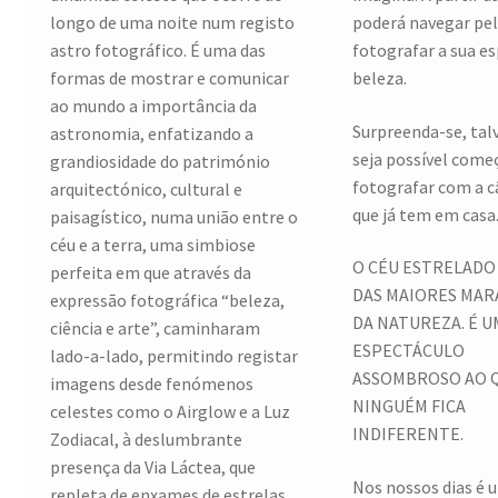
longo de uma noite num registo
poderá navegar pel
astro fotográfico. É uma das
fotografar a sua e
formas de mostrar e comunicar
beleza.
ao mundo a importância da
Surpreenda-se, tal
astronomia, enfatizando a
seja possível come
grandiosidade do património
fotografar com a 
arquitectónico, cultural e
que já tem em casa
paisagístico, numa união entre o
céu e a terra, uma simbiose
O CÉU ESTRELADO
perfeita em que através da
DAS MAIORES MAR
expressão fotográfica “beleza,
DA NATUREZA. É U
ciência e arte”, caminharam
ESPECTÁCULO
lado-a-lado, permitindo registar
ASSOMBROSO AO 
imagens desde fenómenos
NINGUÉM FICA
celestes como o Airglow e a Luz
INDIFERENTE.
Zodiacal, à deslumbrante
presença da Via Láctea, que
Nos nossos dias é 
repleta de enxames de estrelas,