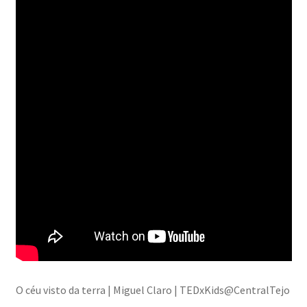
O céu visto da terra | Miguel Claro | TEDxKids@CentralTejo