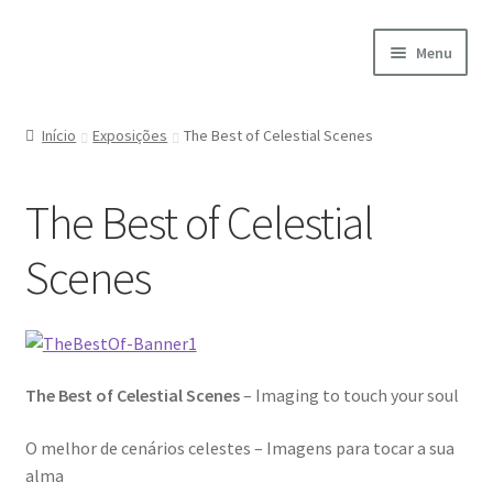
Ir
Saltar
Menu
para
para
a
o
Início
navegação
conteúdo
Início
Exposições
The Best of Celestial Scenes
A minha conta
The Best of Celestial
Encomendas
Scenes
Carrinho
Checkout
The Best of Celestial Scenes
– Imaging to touch your soul
Cookie Policy
O melhor de cenários celestes – Imagens para tocar a sua
Courses
alma