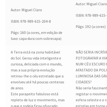
Autor: Miguel Clar
Autor: Miguel Claro
ISBN: 978-989-615
ISBN: 978-989-615-204-8
Págs: 192 (a cores)
Págs: 160 (a cores, em edição de
luxo: capa dura com sobrecapa)
A Terra está na zona habitável
NÃO SERIA INCRÍV
do Sol. Gerou vida inteligente e
FOTOGRAFAR A VI
curiosa, deliciada com o mundo,
NUM CÉU ESCURO 
mas a sua própria evolução
AFASTADO DA POL
retirou-lhe o céu estrelado que a
LUMINOSA DAS GR
envolveu até há poucas centenas
CIDADES?
de anos.
Não seria fascinan
Este parapeito fabuloso está
registar o movime
repleto de luz e movimento, mas
esfera celeste e o 
o que o rodeia ficou ofuscado
estrelas em torno 