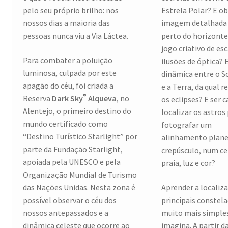
pelo seu próprio brilho: nos
Estrela Polar? E o
nossos dias a maioria das
imagem detalhada 
pessoas nunca viu a Via Láctea.
perto do horizont
jogo criativo de esc
Para combater a poluição
ilusões de óptica? 
luminosa, culpada por este
dinâmica entre o So
apagão do céu, foi criada a
e a Terra, da qual 
®
Reserva
Dark Sky
Alqueva
, no
os eclipses? E ser 
Alentejo, o primeiro destino do
localizar os astros
mundo certificado como
fotografar um
“Destino Turístico Starlight” por
alinhamento plane
parte da Fundação Starlight,
crepúsculo, num ce
apoiada pela UNESCO e pela
praia, luz e cor?
Organização Mundial de Turismo
das Nações Unidas. Nesta zona é
Aprender a localiza
possível observar o céu dos
principais constel
nossos antepassados e a
muito mais simple
dinâmica celeste que ocorre ao
imagina. A partir da