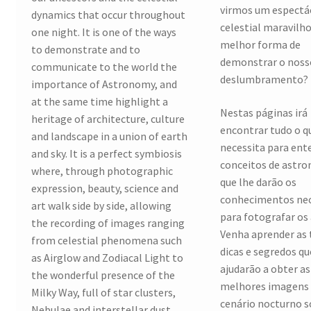
virmos um espectá
dynamics that occur throughout
celestial maravilh
one night. It is one of the ways
melhor forma de
to demonstrate and to
demonstrar o noss
communicate to the world the
deslumbramento?
importance of Astronomy, and
at the same time highlight a
Nestas páginas irá
heritage of architecture, culture
encontrar tudo o q
and landscape in a union of earth
necessita para ent
and sky. It is a perfect symbiosis
conceitos de astr
where, through photographic
que lhe darão os
expression, beauty, science and
conhecimentos nec
art walk side by side, allowing
para fotografar os 
the recording of images ranging
Venha aprender as 
from celestial phenomena such
dicas e segredos qu
as Airglow and Zodiacal Light to
ajudarão a obter as
the wonderful presence of the
melhores imagens
Milky Way, full of star clusters,
cenário nocturno s
Nebulae and interstellar dust,