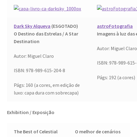
Resultados do Concurso de Fotografia Raízes
Ring Portraits Project (teste Masonry)
Dark Sky Alqueva
(ESGOTADO)
astroFotografia
Sentir a Ria
O Destino das Estrelas / A Star
Imagens à luz das 
Destination
Autor: Miguel Clar
Shades of Sensuality
Autor: Miguel Claro
ISBN: 978-989-615
Sobre|Viver
ISBN: 978-989-615-204-8
Págs: 192 (a cores)
Teste Ring Portraits com 4 imagens
Págs: 160 (a cores, em edição de
luxo: capa dura com sobrecapa)
The Best of Celestial Scenes
Exhibition / Exposição
Ver o Porto em Brasília
Visões sobre o Porto
The Best of Celestial
O melhor de cenários