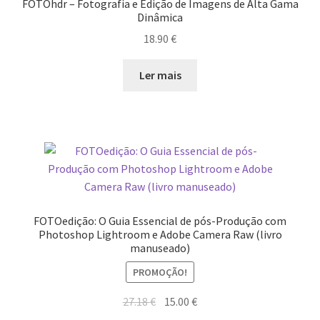
Resultados do Concurso de Fotografia Raízes
FOTOhdr – Fotografia e Edição de Imagens de Alta Gama
Dinâmica
Ring Portraits Project (teste Masonry)
18.90
€
Ler mais
Sentir a Ria
Shades of Sensuality
Sobre|Viver
Teste Ring Portraits com 4 imagens
FOTOedição: O Guia Essencial de pós-Produção com
The Best of Celestial Scenes
Photoshop Lightroom e Adobe Camera Raw (livro
manuseado)
Ver o Porto em Brasília
PROMOÇÃO!
O
O
27.18
€
15.00
€
Visões sobre o Porto
preço
preço