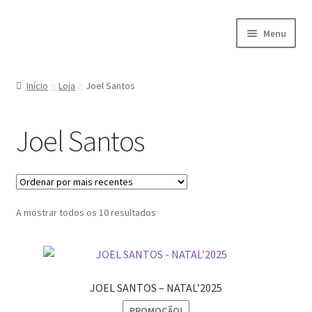
Ir
Saltar
Menu
para
para
a
o
Início
navegação
conteúdo
Início
Loja
Joel Santos
A minha conta
Joel Santos
Encomendas
Carrinho
Ordenado
A mostrar todos os 10 resultados
Checkout
por
mais
Cookie Policy
recentes
JOEL SANTOS – NATAL’2025
Courses
PROMOÇÃO!