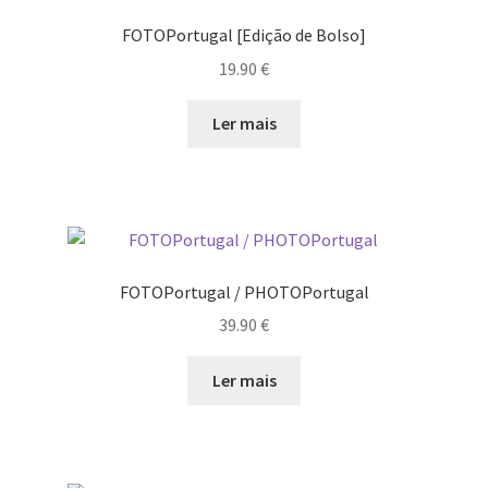
FOTOPortugal [Edição de Bolso]
Video Dicas
19.90
€
e1b684ded3f4f5ced561f48734dab24c7032ee3b.html
Ler mais
Exposições
“Um Rio, Uma Serra”, de Manuel Justo Gardete
«FOTO | PHOTO PORTUGAL»
FOTOPortugal / PHOTOPortugal
39.90
€
200 DIAS PARA DENTRO
Ler mais
About looking
Ana Dias – Uma viagem ao mundo Playboy