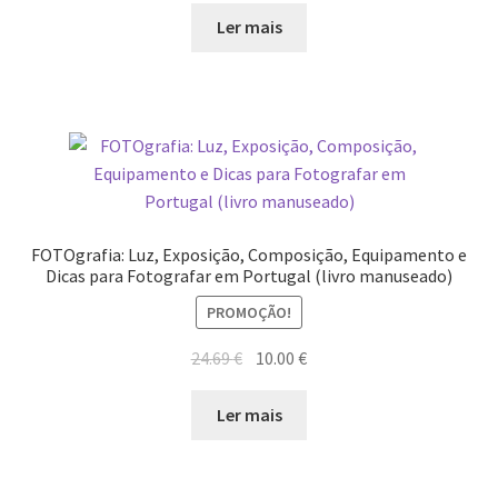
original
atual
Ler mais
Wide Visions
era:
é:
27.18 €.
15.00 €.
Loja
Como adquirir produtos?
Dia Mundial do Livro e dos Direitos de Autor
FOTOgrafia: Luz, Exposição, Composição, Equipamento e
Especiais Temáticos
Dicas para Fotografar em Portugal (livro manuseado)
PROMOÇÃO!
Impressão e Criatividade
O
O
24.69
€
10.00
€
preço
preço
My Courses
original
atual
Ler mais
era:
é:
Página
24.69 €.
10.00 €.