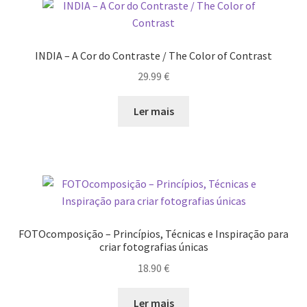
Ana Manuel Mestre vence Maratona Fotográfica Fnac
Évora
INDIA – A Cor do Contraste / The Color of Contrast
Cabo Mondego
29.99
€
Encontros da Imagem
Ler mais
Enlaçando o Douro…
Fashion on movement
Flores em ponto Macro / Macro Spot Flowers
FOTOcomposição – Princípios, Técnicas e Inspiração para
criar fotografias únicas
Fotograficamente
18.90
€
FRAME.IT
Ler mais