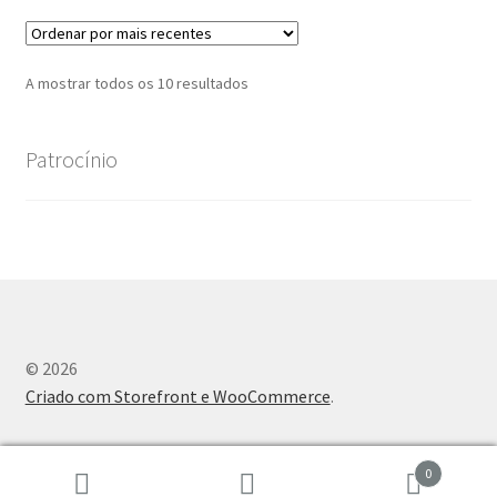
Quem somos
Contactos
Ordenado
A mostrar todos os 10 resultados
por
Política de Privacidade e Transparência (RGPD)
mais
Patrocínio
recentes
Regras
© 2026
Criado com Storefront e WooCommerce
.
0