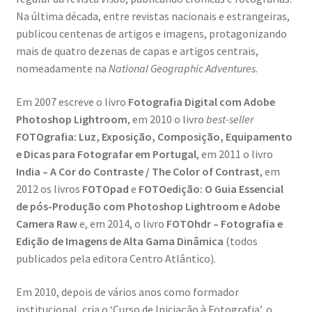
Na última década, entre revistas nacionais e estrangeiras,
publicou centenas de artigos e imagens, protagonizando
mais de quatro dezenas de capas e artigos centrais,
nomeadamente na
National Geographic Adventures
.
Em 2007 escreve o livro
Fotografia Digital com Adobe
Photoshop Lightroom
, em 2010 o livro
best-seller
FOTOgrafia: Luz, Exposição, Composição, Equipamento
e Dicas para Fotografar em Portugal
, em 2011 o livro
India – A Cor do Contraste / The Color of Contrast
, em
2012 os livros
FOTOpad
e
FOTOedição: O Guia Essencial
de pós-Produção com Photoshop Lightroom e Adobe
Camera Raw
e, em 2014, o livro
FOTOhdr – Fotografia e
Edição de Imagens de Alta Gama Dinâmica
(todos
publicados pela editora Centro Atlântico).
Em 2010, depois de vários anos como formador
institucional, cria o ‘Curso de Iniciação à Fotografia’, o