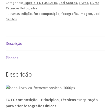
Categorias:
Especial FOTOGRAFIA
,
Joel Santos
,
Livros
,
Livros
Técnicos Fotografia
Video Dicas
Etiquetas:
edição
,
fotocomposição
,
fotografia
,
imagem
,
Joel
Santos
e1b684ded3f4f5ced561f48734dab24c7032ee3b.html
Exposições
Descrição
“Um Rio, Uma Serra”, de Manuel Justo Gardete
Photos
«FOTO | PHOTO PORTUGAL»
Descrição
200 DIAS PARA DENTRO
About looking
FOTOcomposição – Princípios, Técnicas e Inspiração
Ana Dias – Uma viagem ao mundo Playboy
para criar fotografias únicas