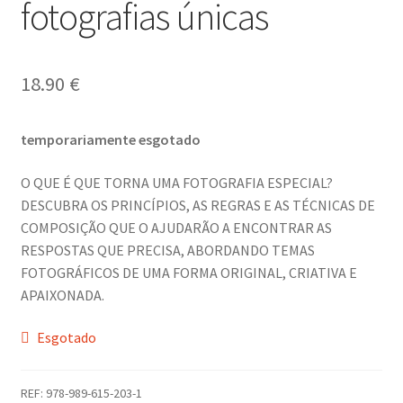
fotografias únicas
Dia Mundial da Terra
Dicas
18.90
€
Dicas de Fotografia
temporariamente esgotado
Dicas Photoshop
O QUE É QUE TORNA UMA FOTOGRAFIA ESPECIAL?
DESCUBRA OS PRINCÍPIOS, AS REGRAS E AS TÉCNICAS DE
FEIRA DO LIVRO: Última semana da Campanha 50-15
COMPOSIÇÃO QUE O AJUDARÃO A ENCONTRAR AS
RESPOSTAS QUE PRECISA, ABORDANDO TEMAS
Livros gratuitos de Fotografia
FOTOGRÁFICOS DE UMA FORMA ORIGINAL, CRIATIVA E
APAIXONADA.
Patrocínio a DICAS DE FOTOGRAFIA
Esgotado
Teletrabalho e Ensino à distância
REF:
978-989-615-203-1
TOP 10