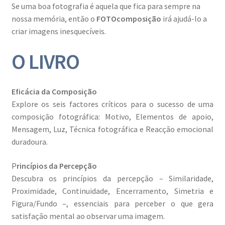
Resultados do Concurso de Fotografia Raízes
Se uma boa fotografia é aquela que fica para sempre na
nossa memória, então o
FOTOcomposição
irá ajudá-lo a
Ring Portraits Project (teste Masonry)
criar imagens inesquecíveis.
Sentir a Ria
O LIVRO
Shades of Sensuality
Eficácia da Composição
Explore os seis factores críticos para o sucesso de uma
Sobre|Viver
composição fotográfica: Motivo, Elementos de apoio,
Mensagem, Luz, Técnica fotográfica e Reacção emocional
Teste Ring Portraits com 4 imagens
duradoura.
The Best of Celestial Scenes
P
rincípios da Percepção
Descubra os princípios da percepção – Similaridade,
Ver o Porto em Brasília
Proximidade, Continuidade, Encerramento, Simetria e
Figura/Fundo –, essenciais para perceber o que gera
Visões sobre o Porto
satisfação mental ao observar uma imagem.