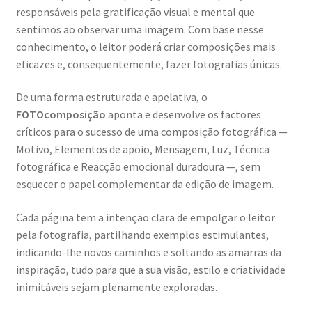
responsáveis pela gratificação visual e mental que
Génesis
sentimos ao observar uma imagem. Com base nesse
conhecimento, o leitor poderá criar composições mais
LISBOA AINDA – Olhares sobre a cidade em quarentena
eficazes e, consequentemente, fazer fotografias únicas.
Mármore Preto / Black Marble
De uma forma estruturada e apelativa, o
FOTOcomposição
aponta e desenvolve os factores
nós, os outros | we, the other
críticos para o sucesso de uma composição fotográfica —
Motivo, Elementos de apoio, Mensagem, Luz, Técnica
O Passeio da Luz
fotográfica e Reacção emocional duradoura —, sem
esquecer o papel complementar da edição de imagem.
Passeando pela Indochina…
Cada página tem a intenção clara de empolgar o leitor
pela fotografia, partilhando exemplos estimulantes,
Pequenos Outonos
indicando-lhe novos caminhos e soltando as amarras da
inspiração, tudo para que a sua visão, estilo e criatividade
Playboy World, de Ana Dias
inimitáveis sejam plenamente exploradas.