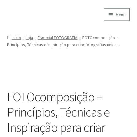
Ir
Saltar
Menu
para
para
a
o
Início
navegação
conteúdo
Início
Loja
Especial FOTOGRAFIA
FOTOcomposição –
Princípios, Técnicas e Inspiração para criar fotografias únicas
A minha conta
Encomendas
Carrinho
FOTOcomposição –
Checkout
Princípios, Técnicas e
Cookie Policy
Inspiração para criar
Courses