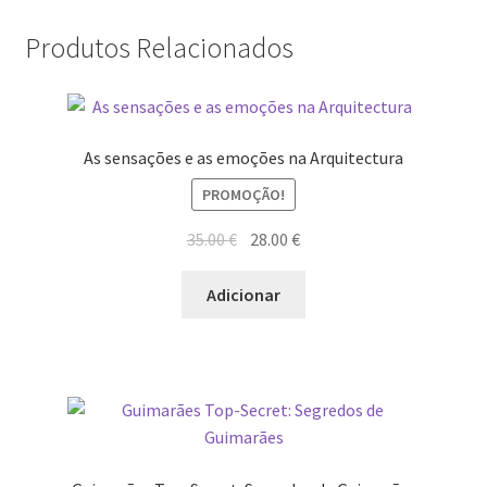
Produtos Relacionados
As sensações e as emoções na Arquitectura
PROMOÇÃO!
O
O
35.00
€
28.00
€
preço
preço
original
atual
Adicionar
era:
é:
35.00 €.
28.00 €.