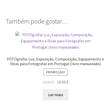
Também pode gostar…
FOTOgrafia: Luz, Exposição, Composição, Equipamento e
Dicas para Fotografar em Portugal (livro manuseado)
PROMOÇÃO!
O
O
24.69
€
10.00
€
preço
preço
original
atual
Ler mais
era:
é:
24.69 €.
10.00 €.