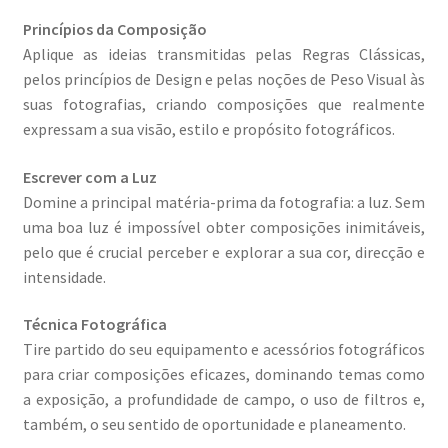
Wide Visions
Princípios da Composição
Aplique as ideias transmitidas pelas Regras Clássicas,
pelos princípios de Design e pelas noções de Peso Visual às
Loja
suas fotografias, criando composições que realmente
expressam a sua visão, estilo e propósito fotográficos.
Como adquirir produtos?
Escrever com a Luz
Dia Mundial do Livro e dos Direitos de Autor
Domine a principal matéria-prima da fotografia: a luz. Sem
uma boa luz é impossível obter composições inimitáveis,
Especiais Temáticos
pelo que é crucial perceber e explorar a sua cor, direcção e
intensidade.
Impressão e Criatividade
Técnica Fotográfica
My Courses
Tire partido do seu equipamento e acessórios fotográficos
para criar composições eficazes, dominando temas como
a exposição, a profundidade de campo, o uso de filtros e,
Página
também, o seu sentido de oportunidade e planeamento.