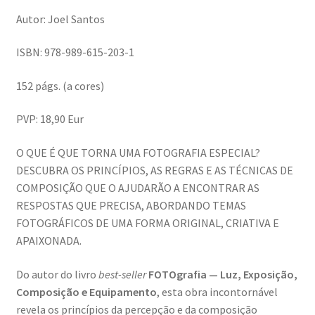
Ana Manuel Mestre vence Maratona Fotográfica Fnac
Autor: Joel Santos
Évora
ISBN: 978-989-615-203-1
Cabo Mondego
152 págs. (a cores)
Encontros da Imagem
PVP: 18,90 Eur
Enlaçando o Douro…
O QUE É QUE TORNA UMA FOTOGRAFIA ESPECIAL?
DESCUBRA OS PRINCÍPIOS, AS REGRAS E AS TÉCNICAS DE
Fashion on movement
COMPOSIÇÃO QUE O AJUDARÃO A ENCONTRAR AS
RESPOSTAS QUE PRECISA, ABORDANDO TEMAS
Flores em ponto Macro / Macro Spot Flowers
FOTOGRÁFICOS DE UMA FORMA ORIGINAL, CRIATIVA E
APAIXONADA.
Fotograficamente
Do autor do livro
best-seller
FOTOgrafia —
Luz, Exposição,
Composição e Equipamento
, esta obra incontornável
FRAME.IT
revela os princípios da percepção e da composição