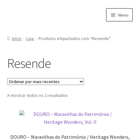
Ir
Saltar
Menu
para
para
a
o
Início
navegação
conteúdo
Início
Loja
Produtos etiquetados com “Resende”
A minha conta
Resende
Encomendas
Carrinho
Ordenado
A mostrar todos os 2 resultados
Checkout
por
mais
Cookie Policy
recentes
Courses
DOURO – Maravilhas do Património / Heritage Wonders,