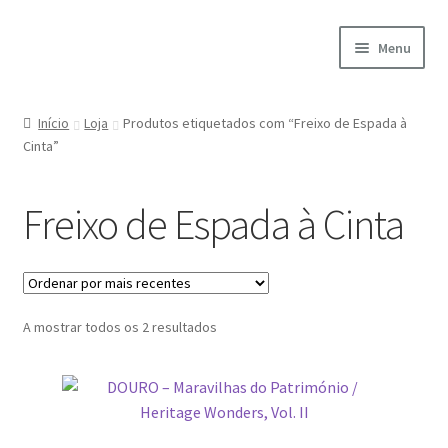
Ir
Saltar
Menu
para
para
a
o
Início
navegação
conteúdo
Início
Loja
Produtos etiquetados com “Freixo de Espada à
Cinta”
A minha conta
Encomendas
Freixo de Espada à Cinta
Carrinho
Checkout
Ordenado
A mostrar todos os 2 resultados
por
Cookie Policy
mais
recentes
Courses