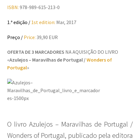
Resultados do Concurso de Fotografia Raízes
ISBN:
978-989-615-213-0
Ring Portraits Project (teste Masonry)
1.ª edição /
1st edition:
Mar, 2017
Sentir a Ria
Preço /
Price:
39,90 EUR
Shades of Sensuality
OFERTA DE 3 MARCADORES
NA AQUISIÇÃO DO LIVRO
«
Azulejos – Maravilhas de Portugal /
Wonders of
Sobre|Viver
Portugal
»
Teste Ring Portraits com 4 imagens
The Best of Celestial Scenes
Ver o Porto em Brasília
O livro Azulejos – Maravilhas de Portugal /
Visões sobre o Porto
Wonders of Portugal, publicado pela editora