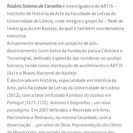
Rosário Salema de Carvalho
é investigadora do ARTIS –
Instituto de História da Arte da Faculdade de Letras da
Universidade de Lisboa, onde integra o grupo Az – Rede de
Investigação em Azulejo, da qual é também coordenadora
executiva.
Actualmente desenvolve um projecto de pós-
doutoramento (com bolsa da Fundação para a Ciência e a
Tecnologia), dedicado à questão das molduras no azulejo
barroco, tendo como instituição de acolhimento o ARTIS
(Az) e o Museu Nacional do Azulejo.
É doutorada em História, especialidade em História da
Arte, pela Faculdade de Letras da Universidade de Lisboa
(2012), com a tese intitulada
A pintura do azulejo em
Portugal [1675-1725]. Autorias e biografias – um novo
paradigma
. Em 2007 defendeu o Mestrado em Arte,
Património e Restauro, na mesma faculdade, com a
dissertação …
por amor de Deus
.
Representação das Obras
de Misericórdia
, em
painéis de azulejo
,
nos espaços das