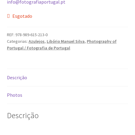
info@fotografiaportugal.pt
Ana Manuel Mestre vence Maratona Fotográfica Fnac
Évora
Esgotado
Cabo Mondego
REF:
978-989-615-213-0
Categorias:
Azulejos
,
Libório Manuel Silva
,
Photography of
Encontros da Imagem
Portugal / Fotografia de Portugal
Enlaçando o Douro…
Descrição
Fashion on movement
Flores em ponto Macro / Macro Spot Flowers
Photos
Fotograficamente
Descrição
FRAME.IT