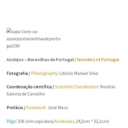
Génesis
LISBOA AINDA – Olhares sobre a cidade em quarentena
Mármore Preto / Black Marble
nós, os outros | we, the other
Azulejos – Maravilhas de Portugal /
Wonders of Portugal
O Passeio da Luz
Fotografia /
Photography:
Libório Manuel Silva
Passeando pela Indochina…
Coordenação científica /
Scientific Coordinator:
Rosário
Salema de Carvalho
Pequenos Outonos
Prefácio /
Foreword:
José Meco
Playboy World, de Ana Dias
Págs:
336 (em capa dura/
hardcover
, 24,5cm * 32,1cm)