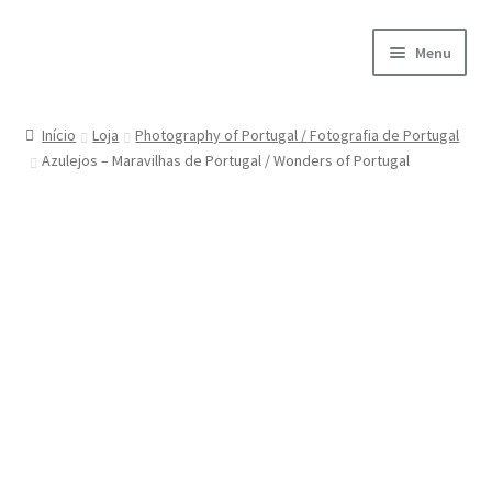
Ir
Saltar
Menu
para
para
a
o
Início
navegação
conteúdo
Início
Loja
Photography of Portugal / Fotografia de Portugal
Azulejos – Maravilhas de Portugal / Wonders of Portugal
A minha conta
Encomendas
Carrinho
Checkout
Cookie Policy
Courses