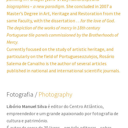
biographies
–
a new paradigm.
She concluded in 2007 a
Master’s Degree in Art, Heritage and Restoration from the
same Faculty, with the dissertation …
for the love of God.
The depiction of the works of mercy in 18th century
Portuguese tile panels
commissioned by the Brotherhoods of
Mercy
.
Currently focused on the study of artistic heritage, and
particularly on the field of Portuguese
azulejos
, Rosário
Salema de Carvalho is the author of several articles
published in national and international scientific journals.
Fotografia /
Photography
Libório Manuel Silva
é editor do Centro Atlântico,
empreendedor e um grande apaixonado por fotografia de
cultura e património.
É autor de cerca de 30 livros – em três editoras – sobre