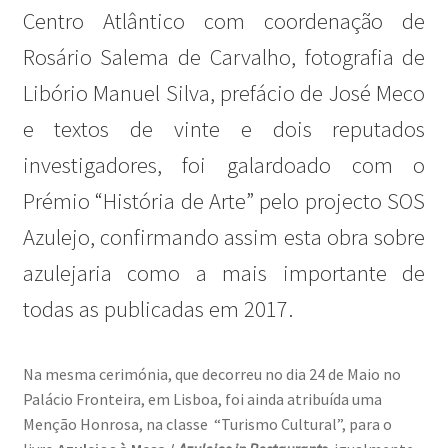
Centro Atlântico com coordenação de
Wide Visions
Rosário Salema de Carvalho, fotografia de
Loja
Libório Manuel Silva, prefácio de José Meco
e textos de vinte e dois reputados
Como adquirir produtos?
investigadores, foi galardoado com o
Dia Mundial do Livro e dos Direitos de Autor
Prémio “História de Arte” pelo projecto SOS
Azulejo, confirmando assim esta obra sobre
Especiais Temáticos
azulejaria como a mais importante de
Impressão e Criatividade
todas as publicadas em 2017.
My Courses
Na mesma cerimónia, que decorreu no dia 24 de Maio no
Palácio Fronteira, em Lisboa, foi ainda atribuída uma
Página
Menção Honrosa, na classe “Turismo Cultural”, para o