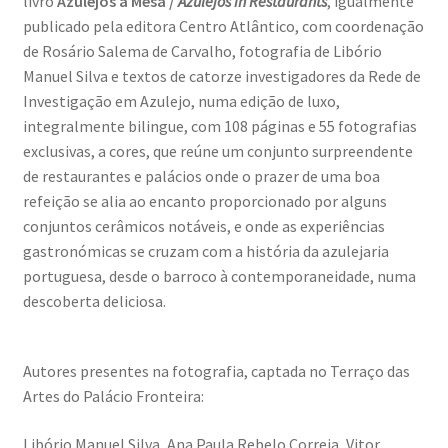
livro
Azulejos à Mesa /
Azulejos in Restaurants
, igualmente
Quem somos
publicado pela editora Centro Atlântico, com coordenação
de Rosário Salema de Carvalho, fotografia de Libório
Contactos
Manuel Silva e textos de catorze investigadores da Rede de
Investigação em Azulejo, numa edição de luxo,
Política de Privacidade e Transparência (RGPD)
integralmente bilingue, com 108 páginas e 55 fotografias
exclusivas, a cores, que reúne um conjunto surpreendente
Regras
de restaurantes e palácios onde o prazer de uma boa
refeição se alia ao encanto proporcionado por alguns
conjuntos cerâmicos notáveis, e onde as experiências
gastronómicas se cruzam com a história da azulejaria
portuguesa, desde o barroco à contemporaneidade, numa
descoberta deliciosa.
Autores presentes na fotografia, captada no Terraço das
Artes do Palácio Fronteira:
Libório Manuel Silva, Ana Paula Rebelo Correia, Vitor