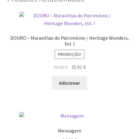
DOURO – Maravilhas do Património / Heritage Wonders,
Vol. I
PROMOÇÃO!
O
O
39.90
€
35.91
€
preço
preço
original
atual
Adicionar
era:
é:
39.90 €.
35.91 €.
Mensagem