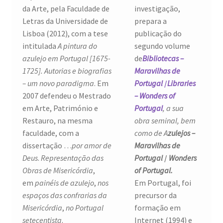
da Arte, pela Faculdade de
investigação,
Letras da Universidade de
prepara a
Lisboa (2012), com a tese
publicação do
intitulada
A pintura do
segundo volume
azulejo em Portugal [1675-
de
Bibliotecas –
1725]. Autorias e biografias
Maravilhas de
– um novo paradigma
. Em
Portugal
/
Libraries
2007 defendeu o Mestrado
– Wonders of
em Arte, Património e
Portugal
, a sua
Restauro, na mesma
obra seminal, bem
faculdade, com a
como de A
zulejos –
dissertação …
por amor de
Maravilhas de
Deus
.
Representação das
Portugal
/
Wonders
Obras de Misericórdia
,
of Portugal.
em
painéis de azulejo
,
nos
Em Portugal, foi
espaços das confrarias da
precursor da
Misericórdia
,
no Portugal
formação em
setecentista
.
Internet (1994) e