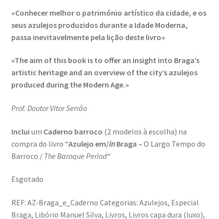
Teletrabalho e Ensino à distância
«Conhecer melhor o património artístico da cidade, e os
seus azulejos produzidos durante a Idade Moderna,
TOP 10
passa inevitavelmente pela lição deste livro»
Video Dicas
«The aim of this book is to offer an insight into Braga’s
artistic heritage and an overview of the city’s azulejos
e1b684ded3f4f5ced561f48734dab24c7032ee3b.html
produced during the Modern Age.»
Prof. Doutor Vitor Serrão
Exposições
Inclui
um
Caderno barroco
(2 modelos à escolha) na
“Um Rio, Uma Serra”, de Manuel Justo Gardete
compra do livro “
Azulejo em/
in
Braga –
O Largo Tempo do
Barroco /
The Baroque Period
“
«FOTO | PHOTO PORTUGAL»
Esgotado
200 DIAS PARA DENTRO
REF:
AZ-Braga_e_Caderno
Categorias:
Azulejos
,
Especial
About looking
Braga
,
Libório Manuel Silva
,
Livros
,
Livros capa dura (luxo)
,