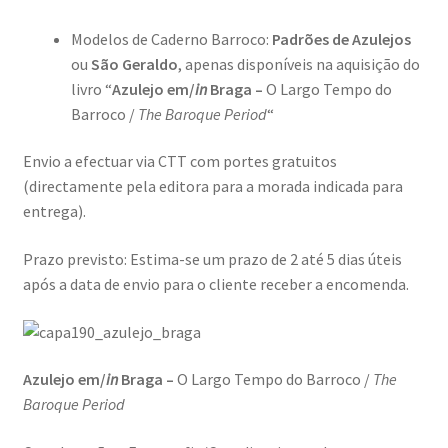
Modelos de Caderno Barroco:
Padrões de Azulejos
FRAME.IT
ou
São Geraldo
, apenas disponíveis na aquisição do
livro “
Azulejo em/
in
Braga –
O Largo Tempo do
Génesis
Barroco /
The Baroque Period
“
LISBOA AINDA – Olhares sobre a cidade em quarentena
Envio a efectuar via CTT com portes gratuitos
(directamente pela editora para a morada indicada para
Mármore Preto / Black Marble
entrega).
nós, os outros | we, the other
Prazo previsto: Estima-se um prazo de 2 até 5 dias úteis
após a data de envio para o cliente receber a encomenda.
O Passeio da Luz
Passeando pela Indochina…
Azulejo em/
in
Braga –
O Largo Tempo do Barroco /
The
Baroque Period
Pequenos Outonos