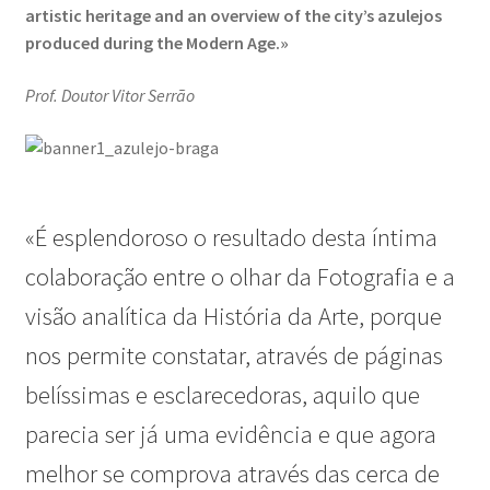
artistic heritage and an overview of the city’s azulejos
produced during the Modern Age.»
Visões sobre o Porto
Prof. Doutor Vitor Serrão
Wide Visions
Loja
Como adquirir produtos?
«É esplendoroso o resultado desta íntima
colaboração entre o olhar da Fotografia e a
Dia Mundial do Livro e dos Direitos de Autor
visão analítica da História da Arte, porque
Especiais Temáticos
nos permite constatar, através de páginas
belíssimas e esclarecedoras, aquilo que
Impressão e Criatividade
parecia ser já uma evidência e que agora
My Courses
melhor se comprova através das cerca de