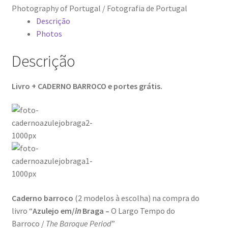
Photography of Portugal / Fotografia de Portugal
Ana Dias – Uma viagem ao mundo Playboy
Descrição
Photos
Ana Manuel Mestre vence Maratona Fotográfica Fnac
Descrição
Évora
Livro + CADERNO BARROCO e portes grátis.
Cabo Mondego
Encontros da Imagem
Enlaçando o Douro…
Fashion on movement
Flores em ponto Macro / Macro Spot Flowers
Caderno barroco
(2 modelos à escolha) na compra do
livro “
Azulejo em/
in
Braga –
O Largo Tempo do
Fotograficamente
Barroco /
The Baroque Period
”