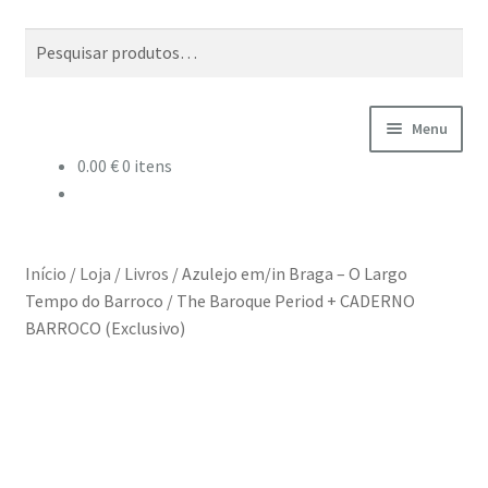
Ir
Saltar
Pesquisar
Pesquisa
para
para
por:
a
o
navegação
conteúdo
Menu
0.00
€
0 itens
Início
A minha conta
Início
/
Loja
/
Livros
/
Azulejo em/in Braga – O Largo
Encomendas
Tempo do Barroco / The Baroque Period + CADERNO
BARROCO (Exclusivo)
Carrinho
Checkout
Cookie Policy