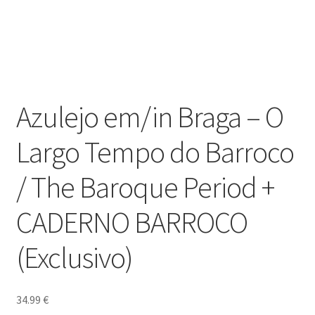
Courses
Dia Mundial da Terra
Dicas
Azulejo em/in Braga – O
Dicas de Fotografia
Largo Tempo do Barroco
Dicas Photoshop
/ The Baroque Period +
CADERNO BARROCO
FEIRA DO LIVRO: Última semana da Campanha 50-15
(Exclusivo)
Livros gratuitos de Fotografia
Patrocínio a DICAS DE FOTOGRAFIA
34.99
€