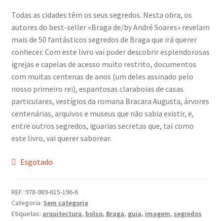
Dia Mundial da Terra
Todas as cidades têm os seus segredos. Nesta obra, os
autores do best-seller «Braga de/by André Soares» revelam
Dicas
mais de 50 fantásticos segredos de Braga que irá querer
conhecer. Com este livro vai poder descobrir esplendorosas
Dicas de Fotografia
igrejas e capelas de acesso muito restrito, documentos
com muitas centenas de anos (um deles assinado pelo
Dicas Photoshop
nosso primeiro rei), espantosas claraboias de casas
particulares, vestígios da romana Bracara Augusta, árvores
centenárias, arquivos e museus que não sabia existir, e,
FEIRA DO LIVRO: Última semana da Campanha 50-15
entre outros segredos, iguarias secretas que, tal como
este livro, vai querer saborear.
Livros gratuitos de Fotografia
Esgotado
Patrocínio a DICAS DE FOTOGRAFIA
Teletrabalho e Ensino à distância
REF:
978-989-615-196-6
Categoria:
Sem categoria
Etiquetas:
arquitectura
,
bolso
,
Braga
,
guia
,
imagem
,
segredos
TOP 10