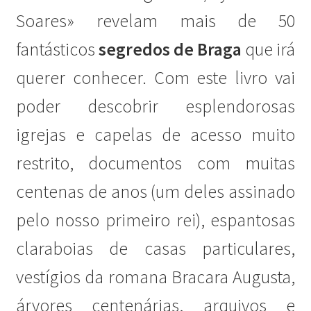
Ana Manuel Mestre vence Maratona Fotográfica Fnac
Soares» revelam mais de 50
Évora
fantásticos
segredos de Braga
que irá
Cabo Mondego
querer conhecer. Com este livro vai
poder descobrir esplendorosas
Encontros da Imagem
igrejas e capelas de acesso muito
Enlaçando o Douro…
restrito, documentos com muitas
Fashion on movement
centenas de anos (um deles assinado
pelo nosso primeiro rei), espantosas
Flores em ponto Macro / Macro Spot Flowers
claraboias de casas particulares,
Fotograficamente
vestígios da romana Bracara Augusta,
FRAME.IT
árvores centenárias, arquivos e