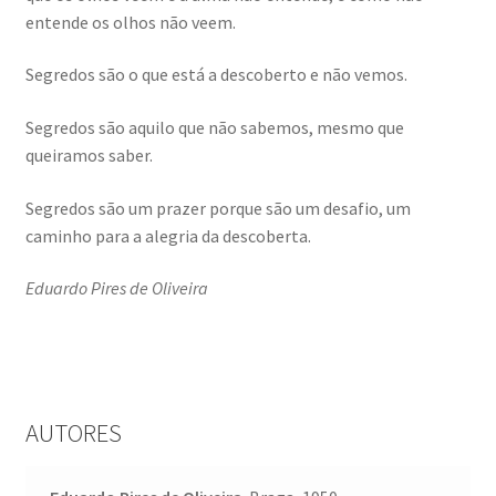
entende os olhos não veem.
Wide Visions
Segredos são o que está a descoberto e não vemos.
Loja
Segredos são aquilo que não sabemos, mesmo que
Como adquirir produtos?
queiramos saber.
Segredos são um prazer porque são um desafio, um
Dia Mundial do Livro e dos Direitos de Autor
caminho para a alegria da descoberta.
Especiais Temáticos
Eduardo Pires de Oliveira
Impressão e Criatividade
My Courses
AUTORES
Página