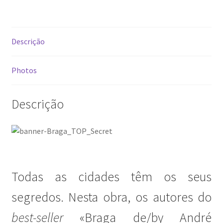
Video Dicas
Descrição
e1b684ded3f4f5ced561f48734dab24c7032ee3b.html
Photos
Exposições
Descrição
“Um Rio, Uma Serra”, de Manuel Justo Gardete
«FOTO | PHOTO PORTUGAL»
200 DIAS PARA DENTRO
Todas as cidades têm os seus
About looking
segredos. Nesta obra, os autores do
Ana Dias – Uma viagem ao mundo Playboy
best-seller
«Braga de/by André