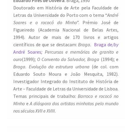
Eduardo Pires de Oliveira
. Braga, 1950
Quem somos
Doutorado em História de Arte pela Faculdade de
Letras da Universidade do Porto com o tema “
André
Contactos
Soares e o rococó do Minho
”. Prémio José de
Figueiredo (Academia Nacional de Belas Artes,
Política de Privacidade e Transparência (RGPD)
1994). Autor de mais de 170 livros e artigos
científicos de que se destacam:
Braga.
Braga de
/by
Regras
André Soares
; Percursos e memórias de granito e
ouro
(1999);
O Convento do Salvador, Braga
(1994); e
Braga. Evolução da estrutura urbana
(de col. com
Eduardo Souto Moura e João Mesquita, 1982).
Investigador Integrado do Instituto de História de
Arte – Faculdade de Letras da Universidade de Lisboa.
Temas principais de trabalho:
Barroco e rococó no
Minho
e
A diáspora dos artistas minhotos pelo mundo
nos séculos XVII e XVIII
.