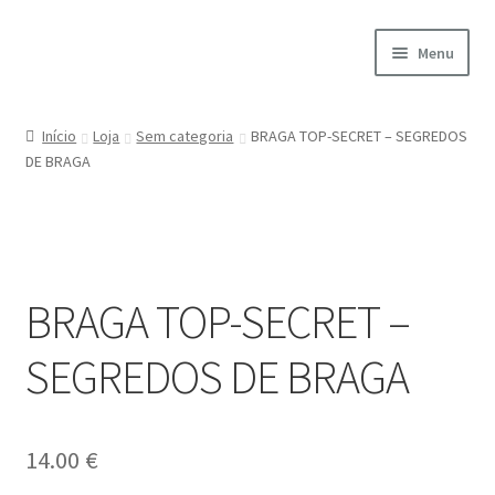
Ir
Saltar
Menu
para
para
a
o
Início
navegação
conteúdo
Início
Loja
Sem categoria
BRAGA TOP-SECRET – SEGREDOS
DE BRAGA
A minha conta
Encomendas
Carrinho
BRAGA TOP-SECRET –
Checkout
SEGREDOS DE BRAGA
Cookie Policy
14.00
€
Courses