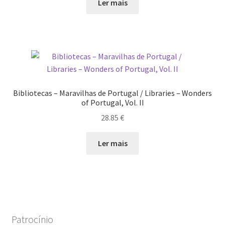
original
atual
Ler mais
era:
é:
16.00 €.
9.00 €.
Bibliotecas – Maravilhas de Portugal / Libraries – Wonders
of Portugal, Vol. II
28.85
€
Ler mais
Patrocínio