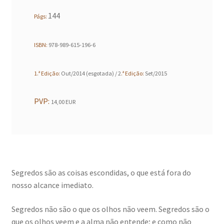
Resultados do Concurso de Fotografia Raízes
144
Págs:
Ring Portraits Project (teste Masonry)
ISBN:
978-989-615-196-6
Sentir a Ria
1.ª Edição:
Out/2014 (esgotada) / 2
.ª Edição:
Set/2015
Shades of Sensuality
PVP:
14,00 EUR
Sobre|Viver
Teste Ring Portraits com 4 imagens
The Best of Celestial Scenes
Segredos são as coisas escondidas, o que está fora do
nosso alcance imediato.
Ver o Porto em Brasília
Segredos não são o que os olhos não veem. Segredos são o
Visões sobre o Porto
que os olhos veem e a alma não entende; e como não