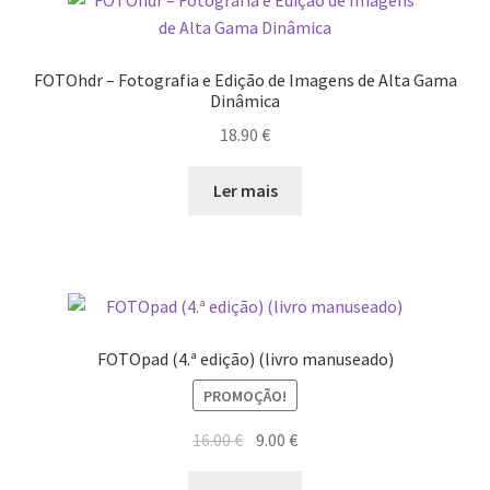
FOTOhdr – Fotografia e Edição de Imagens de Alta Gama
Dinâmica
18.90
€
Ler mais
FOTOpad (4.ª edição) (livro manuseado)
PROMOÇÃO!
O
O
16.00
€
9.00
€
preço
preço