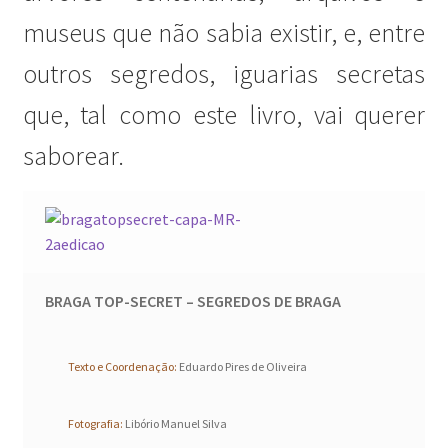
Génesis
museus que não sabia existir, e, entre
outros segredos, iguarias secretas
LISBOA AINDA – Olhares sobre a cidade em quarentena
que, tal como este livro, vai querer
Mármore Preto / Black Marble
saborear.
nós, os outros | we, the other
O Passeio da Luz
Passeando pela Indochina…
BRAGA TOP-SECRET – SEGREDOS DE BRAGA
Pequenos Outonos
Texto e Coordenação:
Eduardo Pires de Oliveira
Playboy World, de Ana Dias
Fotografia:
Libório Manuel Silva