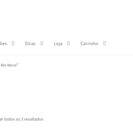
ões
Dicas
Loja
Carrinho
e Policy
Courses
Dia Mundial da Terra
Dicas
 Rio Novo”
b.html
Exposições
Loja
My Courses
Página
Quem somos
Regras
Ordenado
ar todos os 3 resultados
por
mais