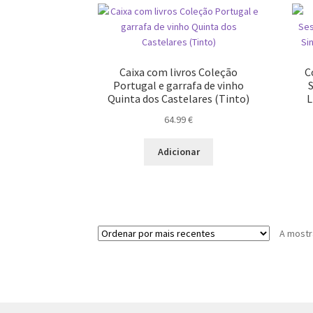
Caixa com livros Coleção
C
Portugal e garrafa de vinho
S
Quinta dos Castelares (Tinto)
L
64.99
€
Adicionar
A mostr