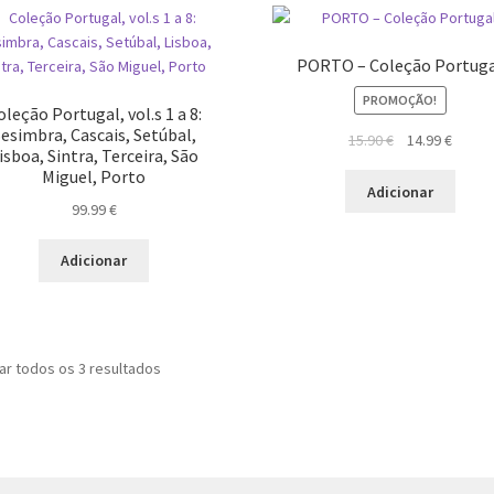
recentes
PORTO – Coleção Portug
PROMOÇÃO!
oleção Portugal, vol.s 1 a 8:
esimbra, Cascais, Setúbal,
O
O
15.90
€
14.99
€
isboa, Sintra, Terceira, São
preço
preço
Miguel, Porto
original
atual
Adicionar
99.99
€
era:
é:
15.90 €.
14.99 €
Adicionar
Ordenado
ar todos os 3 resultados
por
mais
recentes