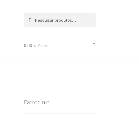
Pesquisar
Pesquisa
por:
0.00
€
0 itens
Patrocínio