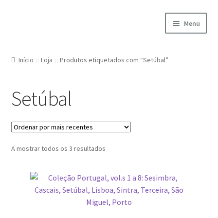
Ir
Saltar
Menu
para
para
a
o
Início
navegação
conteúdo
Início
Loja
Produtos etiquetados com “Setúbal”
A minha conta
Setúbal
Encomendas
Carrinho
Ordenado
A mostrar todos os 3 resultados
Checkout
por
mais
Cookie Policy
recentes
Courses