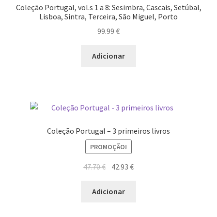
Coleção Portugal, vol.s 1 a 8: Sesimbra, Cascais, Setúbal,
Dia Mundial da Terra
Lisboa, Sintra, Terceira, São Miguel, Porto
99.99
€
Dicas
Adicionar
Dicas de Fotografia
Dicas Photoshop
FEIRA DO LIVRO: Última semana da Campanha 50-15
Coleção Portugal – 3 primeiros livros
Livros gratuitos de Fotografia
PROMOÇÃO!
Patrocínio a DICAS DE FOTOGRAFIA
O
O
47.70
€
42.93
€
preço
preço
Teletrabalho e Ensino à distância
original
atual
Adicionar
era:
é:
TOP 10
47.70 €.
42.93 €.