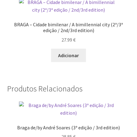
BRAGA – Cidade bimilenar / A bimillennial city (2ª/3ª
edição / 2nd/3rd edition)
27.99
€
Adicionar
Produtos Relacionados
Braga de/by André Soares (3ª edição / 3rd edition)
28.85
€