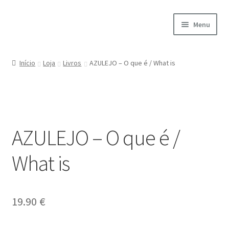
Ir
Saltar
Menu
para
para
a
o
Início
navegação
conteúdo
Início
Loja
Livros
AZULEJO – O que é / What is
A minha conta
Encomendas
AZULEJO – O que é /
Carrinho
What is
Checkout
Cookie Policy
19.90
€
Courses