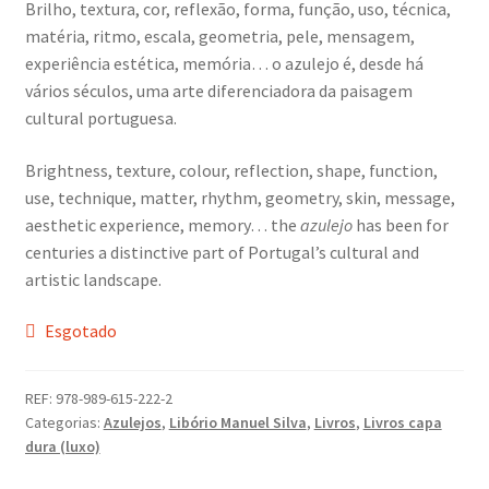
Brilho, textura, cor, reflexão, forma, função, uso, técnica,
Dia Mundial da Terra
matéria, ritmo, escala, geometria, pele, mensagem,
experiência estética, memória… o azulejo é, desde há
Dicas
vários séculos, uma arte diferenciadora da paisagem
cultural portuguesa.
Dicas de Fotografia
Brightness, texture, colour, reflection, shape, function,
Dicas Photoshop
use, technique, matter, rhythm, geometry, skin, message,
aesthetic experience, memory… the
azulejo
has been for
FEIRA DO LIVRO: Última semana da Campanha 50-15
centuries a distinctive part of Portugal’s cultural and
artistic landscape.
Livros gratuitos de Fotografia
Esgotado
Patrocínio a DICAS DE FOTOGRAFIA
REF:
978-989-615-222-2
Categorias:
Azulejos
,
Libório Manuel Silva
,
Livros
,
Livros capa
Teletrabalho e Ensino à distância
dura (luxo)
TOP 10