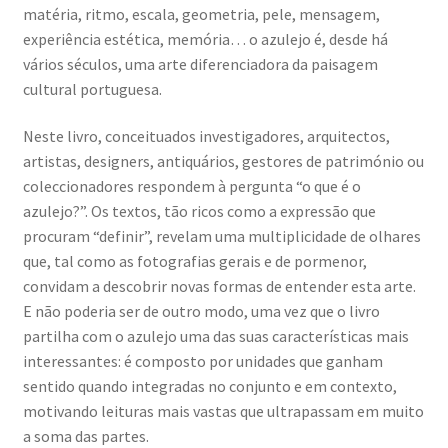
Resultados do Concurso de Fotografia Raízes
matéria, ritmo, escala, geometria, pele, mensagem,
experiência estética, memória… o azulejo é, desde há
Ring Portraits Project (teste Masonry)
vários séculos, uma arte diferenciadora da paisagem
cultural portuguesa.
Sentir a Ria
Neste livro, conceituados investigadores, arquitectos,
Shades of Sensuality
artistas, designers, antiquários, gestores de património ou
coleccionadores respondem à pergunta “o que é o
azulejo?”. Os textos, tão ricos como a expressão que
Sobre|Viver
procuram “definir”, revelam uma multiplicidade de olhares
que, tal como as fotografias gerais e de pormenor,
Teste Ring Portraits com 4 imagens
convidam a descobrir novas formas de entender esta arte.
E não poderia ser de outro modo, uma vez que o livro
The Best of Celestial Scenes
partilha com o azulejo uma das suas características mais
interessantes: é composto por unidades que ganham
Ver o Porto em Brasília
sentido quando integradas no conjunto e em contexto,
motivando leituras mais vastas que ultrapassam em muito
Visões sobre o Porto
a soma das partes.