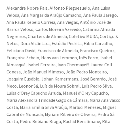
Ana Manuel Mestre vence Maratona Fotográfica Fnac
Alexandre Nobre Pais, Alfonso Pleguezuelo, Ana Luísa
Évora
Velosa, Ana Margarida Araújo Camacho, Ana Paula Jarego,
Ana Paula Rebelo Correia, Ana Viegas, António José de
Cabo Mondego
Barros Veloso, Carlos Moreira Azevedo, Catarina Almada
Negreiros, Charters de Almeida, Coletivo MUDA, Cortiço &
Netos, Dora Alcântara, Estúdio Pedrita, Fábio Carvalho,
Encontros da Imagem
Feliciano David, Francisco de Almeida, Francisco Queiroz,
Françoise Schein, Hans van Lemmen, Inês Ferro, Isabel
Enlaçando o Douro…
Almasqué, Isabel Ferreira, Ivan Chermayeff, Jaume Coll
Conesa, João Manuel Mimoso, João Pedro Monteiro,
Fashion on movement
Joaquim Eusébio, Johan Kamermans, José Berardo, José
Meco, Leonor Sá, Luís de Moura Sobral, Luís Pedro Silva,
Flores em ponto Macro / Macro Spot Flowers
Luísa d’Orey Capucho Arruda, Manuel d’Orey Capucho,
Maria Alexandra Trindade Gago da Câmara, Maria Ana Vasco
Fotograficamente
Costa, Maria Emília Silva Araújo, Marluci Meneses, Miguel
Cabral de Moncada, Myriam Ribeiro de Oliveira, Pedro Sá
FRAME.IT
Costa, Pedro Bebiano Braga, Rachid Benslimane, Rita