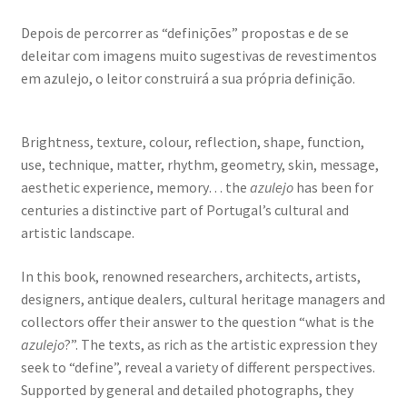
Wide Visions
Depois de percorrer as “definições” propostas e de se
deleitar com imagens muito sugestivas de revestimentos
Loja
em azulejo, o leitor construirá a sua própria definição.
Como adquirir produtos?
Brightness, texture, colour, reflection, shape, function,
use, technique, matter, rhythm, geometry, skin, message,
Dia Mundial do Livro e dos Direitos de Autor
aesthetic experience, memory… the
azulejo
has been for
centuries a distinctive part of Portugal’s cultural and
Especiais Temáticos
artistic landscape.
Impressão e Criatividade
In this book, renowned researchers, architects, artists,
designers, antique dealers, cultural heritage managers and
My Courses
collectors offer their answer to the question “what is the
azulejo
?”. The texts, as rich as the artistic expression they
Página
seek to “define”, reveal a variety of different perspectives.
Supported by general and detailed photographs, they