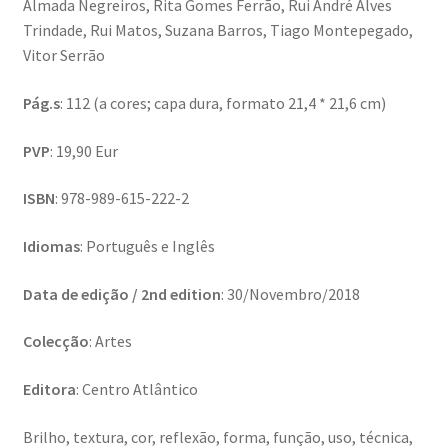
Almada Negreiros, Rita Gomes Ferrão, Rui André Alves
Génesis
Trindade, Rui Matos, Suzana Barros, Tiago Montepegado,
Vitor Serrão
LISBOA AINDA – Olhares sobre a cidade em quarentena
Pág.s
: 112 (a cores; capa dura, formato 21,4 * 21,6 cm)
Mármore Preto / Black Marble
PVP
: 19,90 Eur
nós, os outros | we, the other
ISBN
: 978-989-615-222-2
O Passeio da Luz
Idiomas
: Português e Inglês
Passeando pela Indochina…
Data de edição / 2nd edition
: 30/Novembro/2018
Colecção
: Artes
Pequenos Outonos
Editora
: Centro Atlântico
Playboy World, de Ana Dias
Brilho, textura, cor, reflexão, forma, função, uso, técnica,