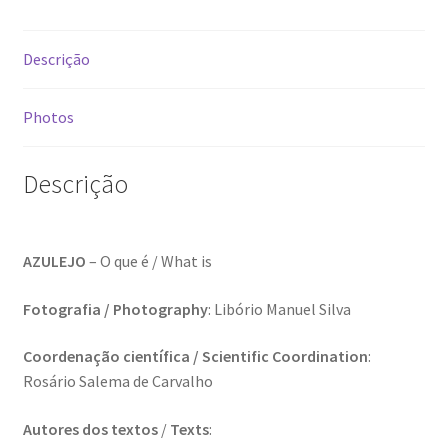
Video Dicas
Descrição
e1b684ded3f4f5ced561f48734dab24c7032ee3b.html
Photos
Exposições
Descrição
“Um Rio, Uma Serra”, de Manuel Justo Gardete
«FOTO | PHOTO PORTUGAL»
AZULEJO
– O que é / What is
Fotografia / Photography
: Libório Manuel Silva
200 DIAS PARA DENTRO
Coordenação científica / Scientific Coordination
:
About looking
Rosário Salema de Carvalho
Ana Dias – Uma viagem ao mundo Playboy
Autores dos textos
/
Texts
: