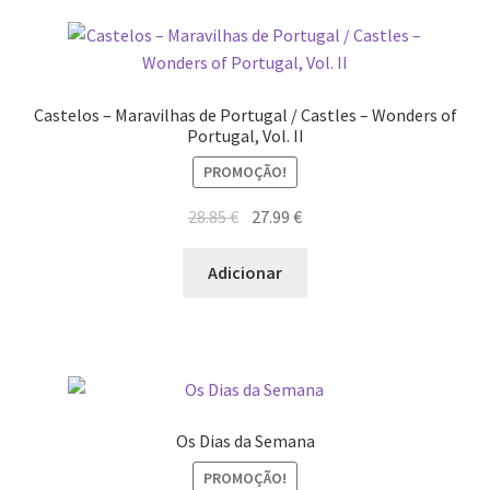
Quem somos
Contactos
Castelos – Maravilhas de Portugal / Castles – Wonders of
Política de Privacidade e Transparência (RGPD)
Portugal, Vol. II
PROMOÇÃO!
Regras
O
O
28.85
€
27.99
€
preço
preço
original
atual
Adicionar
era:
é:
28.85 €.
27.99 €.
Os Dias da Semana
PROMOÇÃO!