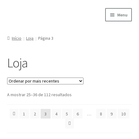
Ir
Saltar
Menu
para
para
a
o
Início
navegação
conteúdo
Início
Loja
Página 3
A minha conta
Loja
Encomendas
Carrinho
Ordenado
A mostrar 25–36 de 112 resultados
Checkout
por
mais
Cookie Policy
1
2
3
4
5
6
…
8
9
10
recentes
Courses