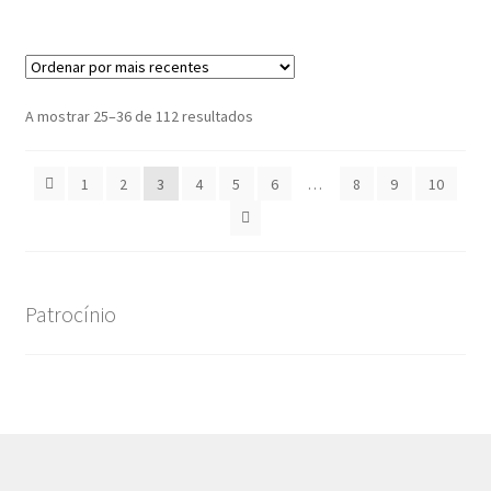
39.90 €.
35.91 €.
Ordenado
A mostrar 25–36 de 112 resultados
por
mais
1
2
3
4
5
6
…
8
9
10
recentes
Patrocínio