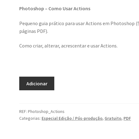
Photoshop – Como Usar Actions
Pequeno guia prático para usar Actions em Photoshop (
páginas PDF).
Como criar, alterar, acrescentar e usar Actions.
Quantidade
Adicionar
de
Photoshop
–
Actions
REF:
Photoshop_Actions
Categorias:
Especial Edição / Pós-produção
,
Gratuito
,
PDF