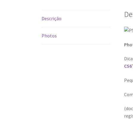
De
Descrição
Photos
Pho
Dica
CS6
Pequ
Como
(doc
regi