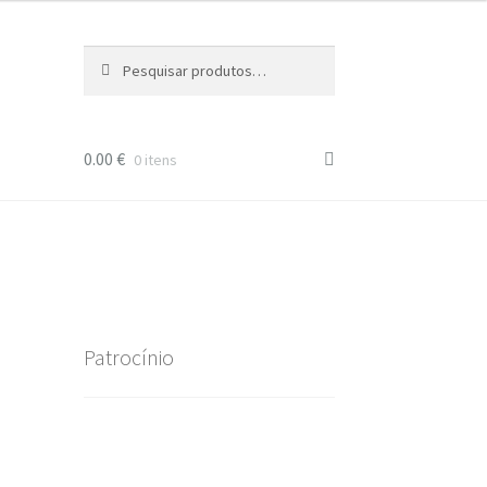
Pesquisar
Pesquisa
por:
0.00
€
0 itens
Patrocínio