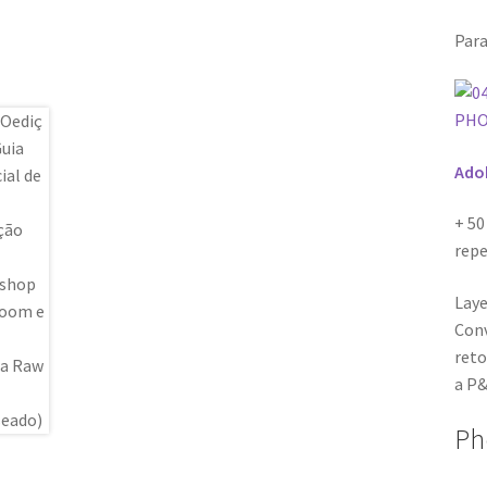
Para
Ado
+ 50
repe
Laye
Conv
reto
a P&
Ph