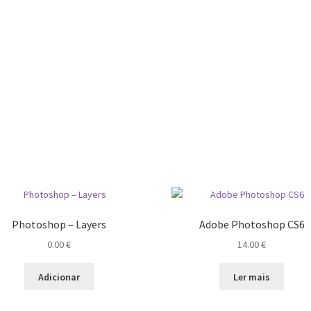
Photoshop – Layers
Adobe Photoshop CS6
0.00
€
14.00
€
Adicionar
Ler mais