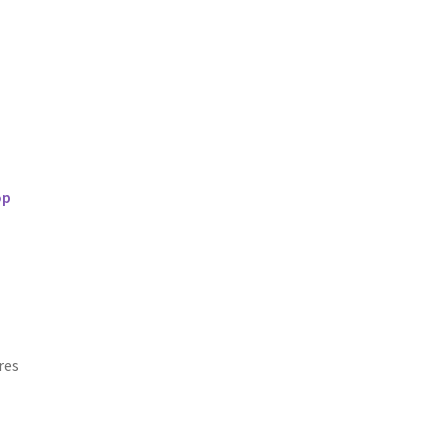
op
res