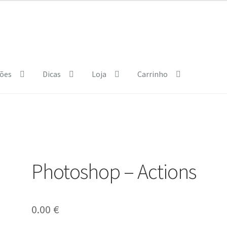
ões
Dicas
Loja
Carrinho
e Policy
Courses
Dia Mundial da Terra
Dicas
b.html
Exposições
Loja
My Courses
Página
Quem somos
Regras
Photoshop – Actions
0.00
€