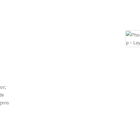
or;
de
agens