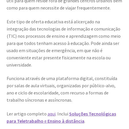
útil para quem reside fora de grandes centros urbanos bem
Ana Manuel Mestre vence Maratona Fotográfica Fnac
como para quem necessite de viajar frequentemente.
Évora
Este tipo de oferta educativa está alicerçado na
integração das tecnologias de informação e comunicação
Cabo Mondego
(TIC) nos processos de ensino e aprendizagem como meio
para que todos tenham acesso à educação. Pode ainda ser
Encontros da Imagem
usado em situações de emergência, em que não é
conveniente estar presente fisicamente na escola ou
Enlaçando o Douro…
universidade.
Fashion on movement
Funciona através de uma plataforma digital, constituída
por salas de aula virtuais, organizadas por público-alvo,
Flores em ponto Macro / Macro Spot Flowers
ano e ciclo de escolaridade, com recurso a formas de
trabalho síncronas e assíncronas.
Fotograficamente
Ler artigo completo
aqui
. Inclui
Soluções Tecnológicas
FRAME.IT
para Teletrabalho
e
Ensino à distância
.