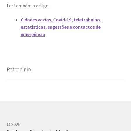
Ler também o artigo:
Génesis
Cidades vazias, Covid-19, teletrabalho,
LISBOA AINDA – Olhares sobre a cidade em quarentena
estatísticas, sugestões e contactos de
emergência
Mármore Preto / Black Marble
nós, os outros | we, the other
Patrocínio
O Passeio da Luz
Passeando pela Indochina…
Pequenos Outonos
Playboy World, de Ana Dias
© 2026