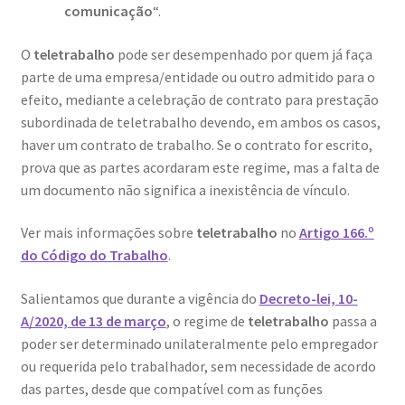
comunicação
“.
Dia Mundial da Terra
O
teletrabalho
pode ser desempenhado por quem já faça
Dicas
parte de uma empresa/entidade ou outro admitido para o
efeito, mediante a celebração de contrato para prestação
Dicas de Fotografia
subordinada de teletrabalho devendo, em ambos os casos,
haver um contrato de trabalho. Se o contrato for escrito,
Dicas Photoshop
prova que as partes acordaram este regime, mas a falta de
um documento não significa a inexistência de vínculo.
FEIRA DO LIVRO: Última semana da Campanha 50-15
Ver mais informações sobre
teletrabalho
no
Artigo 166.º
do Código do Trabalho
.
Livros gratuitos de Fotografia
Salientamos que durante a vigência do
Decreto-lei, 10-
Patrocínio a DICAS DE FOTOGRAFIA
A/2020, de 13 de março
, o regime de
teletrabalho
passa a
poder ser determinado unilateralmente pelo empregador
Teletrabalho e Ensino à distância
ou requerida pelo trabalhador, sem necessidade de acordo
das partes, desde que compatível com as funções
TOP 10