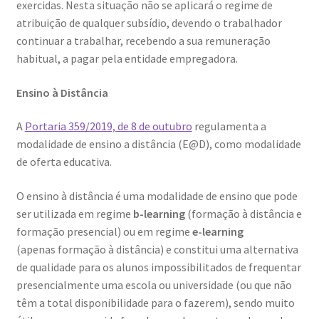
exercidas. Nesta situação não se aplicará o regime de
atribuição de qualquer subsídio, devendo o trabalhador
Video Dicas
continuar a trabalhar, recebendo a sua remuneração
habitual, a pagar pela entidade empregadora.
e1b684ded3f4f5ced561f48734dab24c7032ee3b.html
Ensino à Distância
Exposições
A
Portaria 359/2019, de 8 de outubro
regulamenta a
modalidade de ensino a distância (E@D), como modalidade
“Um Rio, Uma Serra”, de Manuel Justo Gardete
de oferta educativa.
«FOTO | PHOTO PORTUGAL»
O ensino à distância é uma modalidade de ensino que pode
ser utilizada em regime
b-learning
(formação à distância e
200 DIAS PARA DENTRO
formação presencial) ou em regime
e-learning
(apenas formação à distância) e constitui uma alternativa
About looking
de qualidade para os alunos impossibilitados de frequentar
presencialmente uma escola ou universidade (ou que não
Ana Dias – Uma viagem ao mundo Playboy
têm a total disponibilidade para o fazerem), sendo muito