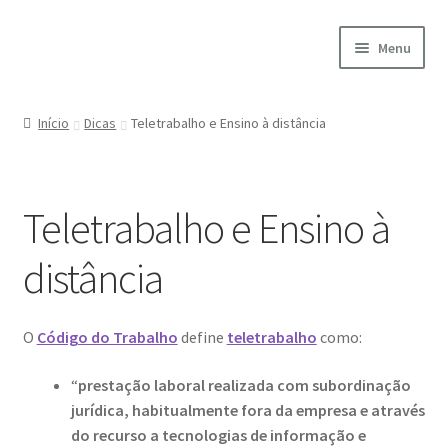
Ir
Saltar
Menu
para
para
a
o
Início
navegação
conteúdo
Início
Dicas
Teletrabalho e Ensino à distância
A minha conta
Encomendas
Teletrabalho e Ensino à
Carrinho
distância
Checkout
O
Código do Trabalho
define
teletrabalho
como:
Cookie Policy
“
prestação laboral realizada com subordinação
jurídica, habitualmente fora da empresa e através
Courses
do recurso a tecnologias de informação e