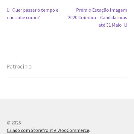
Navegação
Artigo
Artigo
Quer passar o tempo e
Prémio Estação Imagem
anterior:
seguinte:
não sabe como?
2020 Coimbra – Candidaturas
de
até 31 Maio
artigos
Patrocínio
© 2026
Criado com Storefront e WooCommerce
.