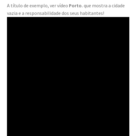
A título de exemplo, ver vídeo
Porto.
que mostra a cidade
Ana Manuel Mestre vence Maratona Fotográfica Fnac
vazia e a responsabilidade dos seus habitantes!
Évora
Cabo Mondego
Encontros da Imagem
Enlaçando o Douro…
Fashion on movement
Flores em ponto Macro / Macro Spot Flowers
Fotograficamente
FRAME.IT