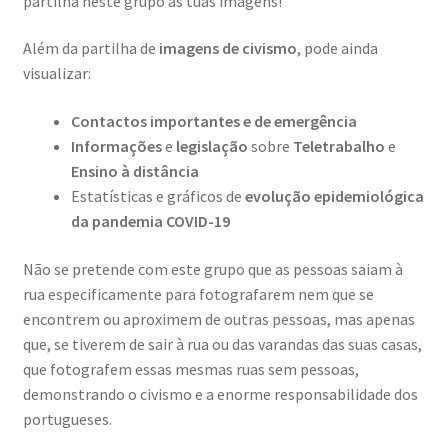
partilha neste grupo as tuas imagens!
Video Dicas
Além da partilha de
imagens de civismo
, pode ainda
visualizar:
e1b684ded3f4f5ced561f48734dab24c7032ee3b.html
Contactos importantes e de emergência
Informações
e
legislação
sobre
Teletrabalho
e
Exposições
Ensino à distância
Estatísticas e gráficos de
evolução epidemiológica
“Um Rio, Uma Serra”, de Manuel Justo Gardete
da pandemia COVID-19
«FOTO | PHOTO PORTUGAL»
Não se pretende com este grupo que as pessoas saiam à
rua especificamente para fotografarem nem que se
200 DIAS PARA DENTRO
encontrem ou aproximem de outras pessoas, mas apenas
que, se tiverem de sair à rua ou das varandas das suas casas,
About looking
que fotografem essas mesmas ruas sem pessoas,
demonstrando o civismo e a enorme responsabilidade dos
Ana Dias – Uma viagem ao mundo Playboy
portugueses.