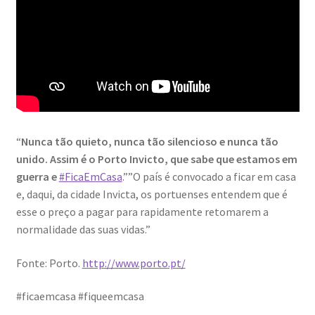
Génesis
LISBOA AINDA – Olhares sobre a cidade em quarentena
Mármore Preto / Black Marble
nós, os outros | we, the other
“
Nunca tão quieto, nunca tão silencioso e nunca tão
unido. Assim é o Porto Invicto, que sabe que estamos em
O Passeio da Luz
guerra e
#FicaEmCasa
.””O país é convocado a ficar em casa
e, daqui, da cidade Invicta, os portuenses entendem que é
Passeando pela Indochina…
esse o preço a pa
gar para rapidamente retomarem a
normalidade das suas vidas.”
Pequenos Outonos
Fonte: Porto.
http://www.porto.pt/
Playboy World, de Ana Dias
#ficaemcasa #fiqueemcasa