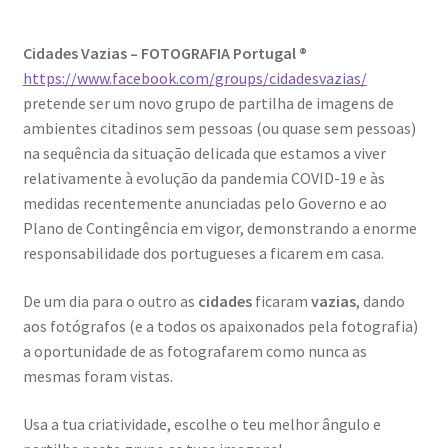
Dia Mundial da Terra
Cidades Vazias – FOTOGRAFIA Portugal ®
Dicas
https://www.facebook.com/groups/cidadesvazias/
pretende ser um novo grupo de partilha de imagens de
Dicas de Fotografia
ambientes citadinos sem pessoas (ou quase sem pessoas)
na sequência da situação delicada que estamos a viver
Dicas Photoshop
relativamente à evolução da pandemia COVID-19 e às
medidas recentemente anunciadas pelo Governo e ao
Plano de Contingência em vigor, demonstrando a enorme
FEIRA DO LIVRO: Última semana da Campanha 50-15
responsabilidade dos portugueses a ficarem em casa.
Livros gratuitos de Fotografia
De um dia para o outro as
cidades
ficaram
vazias
, dando
aos fotógrafos (e a todos os apaixonados pela fotografia)
Patrocínio a DICAS DE FOTOGRAFIA
a oportunidade de as fotografarem como nunca as
mesmas foram vistas.
Teletrabalho e Ensino à distância
Usa a tua criatividade, escolhe o teu melhor ângulo e
TOP 10