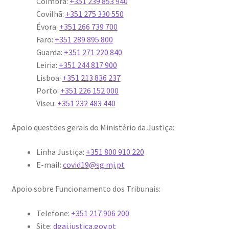
Coimbra:
+351 239 853 940
Covilhã:
+351 275 330 550
Évora:
+351 266 739 700
Faro:
+351 289 895 800
Guarda:
+351 271 220 840
Leiria:
+351 244 817 900
Lisboa:
+351 213 836 237
Porto:
+351 226 152 000
Viseu:
+351 232 483 440
Apoio questões gerais do Ministério da Justiça:
Linha Justiça:
+351 800 910 220
E-mail:
covid19@sg.mj.pt
Apoio sobre Funcionamento dos Tribunais:
Telefone:
+351 217 906 200
Site:
dgaj.justica.gov.pt