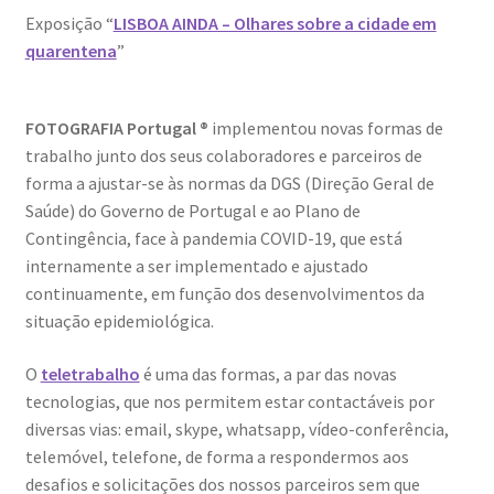
Resultados do Concurso de Fotografia Raízes
Exposição “
LISBOA AINDA – Olhares sobre a cidade em
quarentena
”
Ring Portraits Project (teste Masonry)
Sentir a Ria
FOTOGRAFIA Portugal ®
implementou novas formas de
trabalho junto dos seus colaboradores e parceiros de
Shades of Sensuality
forma a ajustar-se às normas da DGS (Direção Geral de
Saúde) do Governo de Portugal e ao Plano de
Sobre|Viver
Contingência, face à pandemia COVID-19, que está
internamente a ser implementado e ajustado
Teste Ring Portraits com 4 imagens
continuamente, em função dos desenvolvimentos da
situação epidemiológica.
The Best of Celestial Scenes
O
teletrabalho
é uma das formas, a par das novas
tecnologias, que nos permitem estar contactáveis por
Ver o Porto em Brasília
diversas vias: email, skype, whatsapp, vídeo-conferência,
telemóvel, telefone, de forma a respondermos aos
Visões sobre o Porto
desafios e solicitações dos nossos parceiros sem que