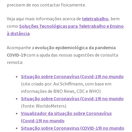
precisem de nos contactar fisicamente.
Wide Visions
Veja aqui mais informações acerca de
teletrabalho
, bem
Loja
como
Soluções Tecnológicas para Teletrabalho e Ensino
à distância
.
Como adquirir produtos?
Acompanhe a
evolução epidemiológica da pandemia
COVID-19
com a ajuda das nossas sugestões de consulta
Dia Mundial do Livro e dos Direitos de Autor
remota:
Especiais Temáticos
Situação sobre Coronavírus (Covid-19) no mundo
(site criado por: Avi Schiffmann, com base em
Impressão e Criatividade
informações de BNO News, CDC e WHO)
Situação sobre Coronavírus (Covid-19) no mundo
My Courses
(fonte: WorldoMeters)
Visualizador da situação sobre Coronavírus
Página
(Covid-19) no mundo
Situação sobre Coronavirus (COVID-19) no mundo