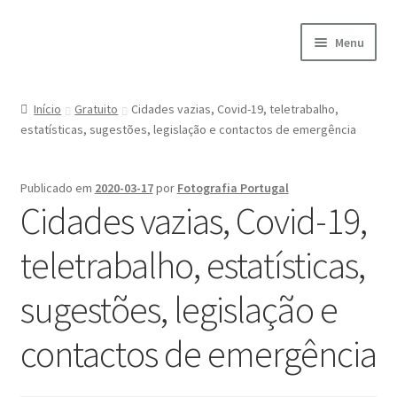
Ir
Saltar
Menu
para
para
a
o
Início
navegação
conteúdo
Início
Gratuito
Cidades vazias, Covid-19, teletrabalho,
estatísticas, sugestões, legislação e contactos de emergência
A minha conta
Encomendas
Publicado em
2020-03-17
por
Fotografia Portugal
Cidades vazias, Covid-19,
Carrinho
teletrabalho, estatísticas,
Checkout
sugestões, legislação e
Cookie Policy
contactos de emergência
Courses