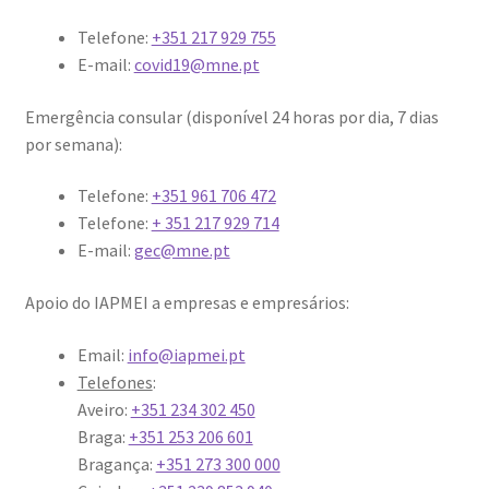
Telefone:
+351 217 929 755
E-mail:
covid19@mne.pt
Emergência consular (disponível 24 horas por dia, 7 dias
por semana):
Telefone:
+351 961 706 472
Telefone:
+ 351 217 929 714
E-mail:
gec@mne.pt
Apoio do IAPMEI a empresas e empresários:
Email:
info@iapmei.pt
Telefones
:
Aveiro:
+351 234 302 450
Braga:
+351 253 206 601
Bragança:
+351 273 300 000