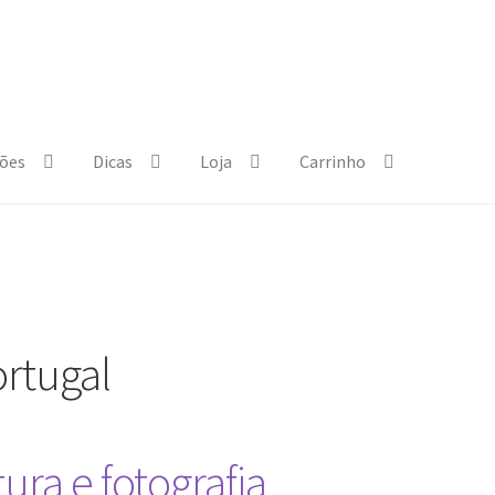
ões
Dicas
Loja
Carrinho
e Policy
Courses
Dia Mundial da Terra
Dicas
b.html
Exposições
Loja
My Courses
Página
Quem somos
Regras
ortugal
ura e fotografia