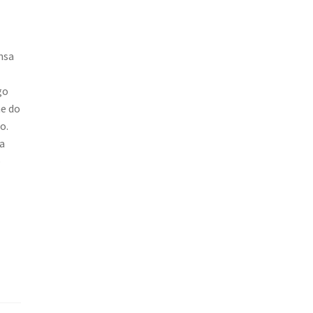
nsa
go
me do
o.
ma
o