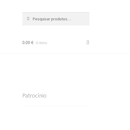
Pesquisar
Pesquisa
por:
0.00
€
0 itens
Patrocínio