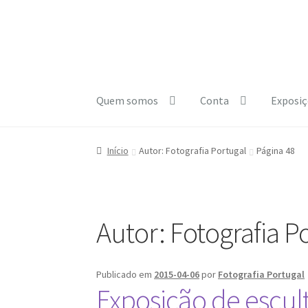
Ir
Saltar
para
para
a
o
navegação
conteúdo
Quem somos
Conta
Exposiç
Início
A minha conta
Carrinho
Checkout
Cooki
Início
Autor: Fotografia Portugal
Página 48
e1b684ded3f4f5ced561f48734dab24c7032ee3
Autor:
Fotografia P
Publicado em
2015-04-06
por
Fotografia Portugal
Exposição de escult