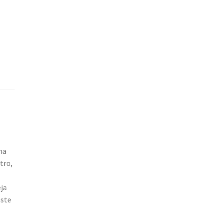
ma
tro,
eja
este