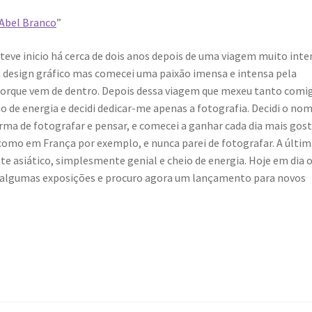
 Abel Branco
”
teve inicio há cerca de dois anos depois de uma viagem muito inte
ava design gráfico mas comecei uma paixão imensa e intensa pela
r porque vem de dentro. Depois dessa viagem que mexeu tanto comi
o de energia e decidi dedicar-me apenas a fotografia. Decidi o no
ma de fotografar e pensar, e comecei a ganhar cada dia mais gost
s como em França por exemplo, e nunca parei de fotografar. A últi
e asiático, simplesmente genial e cheio de energia. Hoje em dia 
m algumas exposições e procuro agora um lançamento para novos