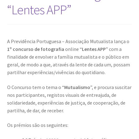
Resultados do Concurso de Fotografia Raízes
“Lentes APP”
Ring Portraits Project (teste Masonry)
Sentir a Ria
A Previdência Portuguesa – Associação Mutualista lança o
1º concurso de fotografia
online “
Lentes APP
” com a
Shades of Sensuality
finalidade de envolver a família mutualista e o público em
geral, de modo a que, através da lente de cada um, possam
Sobre|Viver
partilhar experiências/vivências do quotidiano.
Teste Ring Portraits com 4 imagens
O Concurso tem o tema o “
Mutualismo
”, e procura suscitar
nos participantes, registos visuais de entreajuda, de
The Best of Celestial Scenes
solidariedade, experiências de justiça, de cooperação, de
partilha, de dar, de receber.
Ver o Porto em Brasília
Os prémios são os seguintes:
Visões sobre o Porto