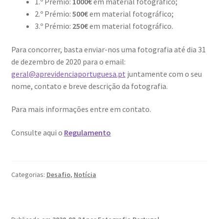
1.º Prémio:
1000€
em material fotográfico;
2.º Prémio:
500€
em material fotográfico;
Wide Visions
3.º Prémio:
250€
em material fotográfico.
Loja
Para concorrer, basta enviar-nos uma fotografia até dia 31
de dezembro de 2020 para o email:
Como adquirir produtos?
geral@aprevidenciaportuguesa.pt
juntamente com o seu
nome, contato e breve descrição da fotografia.
Dia Mundial do Livro e dos Direitos de Autor
Para mais informações entre em contato.
Especiais Temáticos
Consulte aqui o
Regulamento
Impressão e Criatividade
My Courses
Categorias:
Desafio
,
Notícia
Página