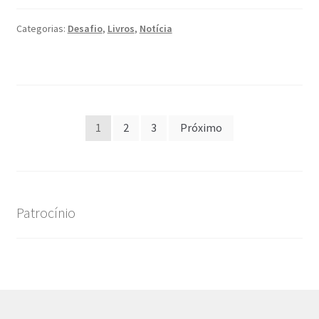
dos
Prémios
Categorias:
Desafio
,
Livros
,
Notícia
‘SOS
Azulejo’
Paginação
1
2
3
Próximo
dos
conteúdos
Patrocínio