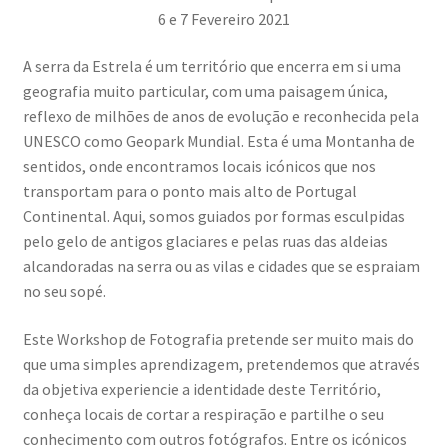
6 e 7 Fevereiro 2021
Ana Manuel Mestre vence Maratona Fotográfica Fnac
Évora
A serra da Estrela é um território que encerra em si uma
geografia muito particular, com uma paisagem única,
Cabo Mondego
reflexo de milhões de anos de evolução e reconhecida pela
UNESCO como Geopark Mundial. Esta é uma Montanha de
Encontros da Imagem
sentidos, onde encontramos locais icónicos que nos
transportam para o ponto mais alto de Portugal
Enlaçando o Douro…
Continental. Aqui, somos guiados por formas esculpidas
pelo gelo de antigos glaciares e pelas ruas das aldeias
Fashion on movement
alcandoradas na serra ou as vilas e cidades que se espraiam
no seu sopé.
Flores em ponto Macro / Macro Spot Flowers
Este Workshop de Fotografia pretende ser muito mais do
que uma simples aprendizagem, pretendemos que através
Fotograficamente
da objetiva experiencie a identidade deste Território,
conheça locais de cortar a respiração e partilhe o seu
FRAME.IT
conhecimento com outros fotógrafos. Entre os icónicos