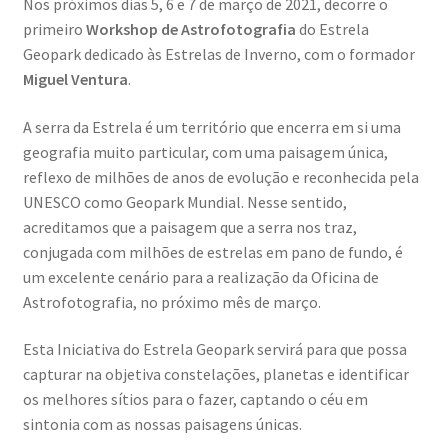
Nos próximos dias 5, 6 e 7 de março de 2021, decorre o
Dia Mundial da Terra
primeiro
Workshop de Astrofotografia
do Estrela
Geopark dedicado às Estrelas de Inverno, com o formador
Dicas
Miguel Ventura
.
Dicas de Fotografia
A serra da Estrela é um território que encerra em si uma
geografia muito particular, com uma paisagem única,
reflexo de milhões de anos de evolução e reconhecida pela
Dicas Photoshop
UNESCO como Geopark Mundial. Nesse sentido,
acreditamos que a paisagem que a serra nos traz,
FEIRA DO LIVRO: Última semana da Campanha 50-15
conjugada com milhões de estrelas em pano de fundo, é
um excelente cenário para a realização da Oficina de
Livros gratuitos de Fotografia
Astrofotografia, no próximo mês de março.
Patrocínio a DICAS DE FOTOGRAFIA
Esta Iniciativa do Estrela Geopark servirá para que possa
capturar na objetiva constelações, planetas e identificar
Teletrabalho e Ensino à distância
os melhores sítios para o fazer, captando o céu em
sintonia com as nossas paisagens únicas.
TOP 10