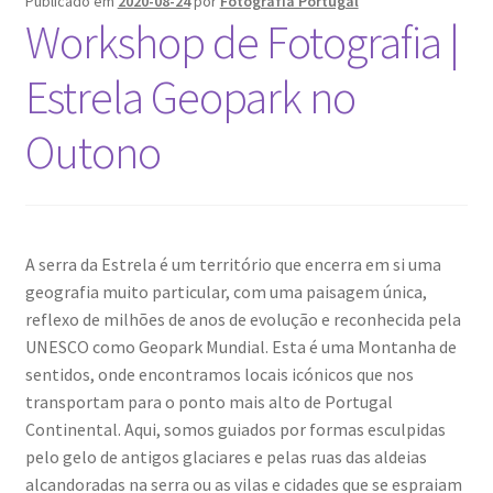
Publicado em
2020-08-24
por
Fotografia Portugal
Quem somos
Workshop de Fotografia |
Contactos
Estrela Geopark no
Política de Privacidade e Transparência (RGPD)
Outono
Regras
A serra da Estrela é um território que encerra em si uma
geografia muito particular, com uma paisagem única,
reflexo de milhões de anos de evolução e reconhecida pela
UNESCO como Geopark Mundial. Esta é uma Montanha de
sentidos, onde encontramos locais icónicos que nos
transportam para o ponto mais alto de Portugal
Continental. Aqui, somos guiados por formas esculpidas
pelo gelo de antigos glaciares e pelas ruas das aldeias
alcandoradas na serra ou as vilas e cidades que se espraiam