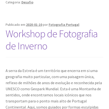
Categoria:
Desafio
da
Criatividade
Artística
em
Publicado em
2020-01-10
por
Fotografia Portugal
fotografia
Workshop de Fotografia
de Inverno
A serra da Estrela é um território que encerra em si uma
geografia muito particular, com uma paisagem única,
reflexo de milhões de anos de evolução e reconhecida pela
UNESCO como Geopark Mundial. Esta é uma Montanha de
sentidos, onde encontramos locais icónicos que nos
transportam para o ponto mais alto de Portugal
Continental. Aqui, somos guiados por formas esculpidas