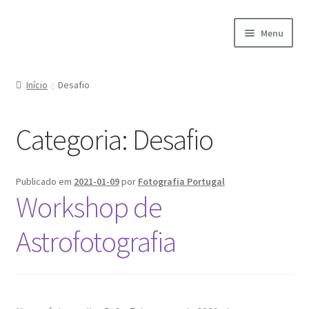
Ir
Saltar
Menu
para
para
a
o
Início
navegação
conteúdo
Início
Desafio
A minha conta
Categoria:
Desafio
Encomendas
Carrinho
Publicado em
2021-01-09
por
Fotografia Portugal
Workshop de
Checkout
Astrofotografia
Cookie Policy
Courses