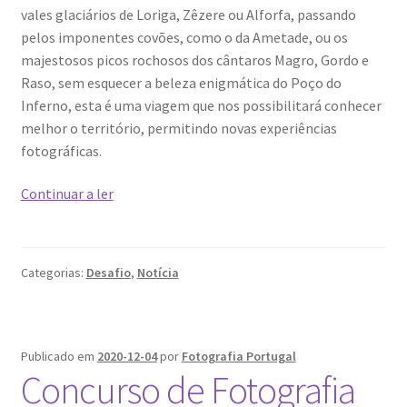
vales glaciários de Loriga, Zêzere ou Alforfa, passando
Génesis
pelos imponentes covões, como o da Ametade, ou os
majestosos picos rochosos dos cântaros Magro, Gordo e
LISBOA AINDA – Olhares sobre a cidade em quarentena
Raso, sem esquecer a beleza enigmática do Poço do
Inferno, esta é uma viagem que nos possibilitará conhecer
Mármore Preto / Black Marble
melhor o território, permitindo novas experiências
fotográficas.
nós, os outros | we, the other
Workshop
Continuar a ler
O Passeio da Luz
de
Fotografia
de
Passeando pela Indochina…
Categorias:
Desafio
,
Notícia
Inverno
Pequenos Outonos
Publicado em
2020-12-04
por
Fotografia Portugal
Playboy World, de Ana Dias
Concurso de Fotografia