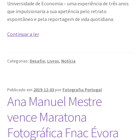
Universidade de Economia – uma experiência de três anos
que impulsionaria a sua apetência pelo retrato
espontâneo e pela reportagem de vida quotidiana.
Viaje
Continuar a ler
pelo
planeta
em
Categorias:
Desafio
,
Livros
,
Notícia
apenas
2
minutos…
Publicado em
2019-12-03
por
Fotografia Portugal
Ana Manuel Mestre
vence Maratona
Fotográfica Fnac Évora