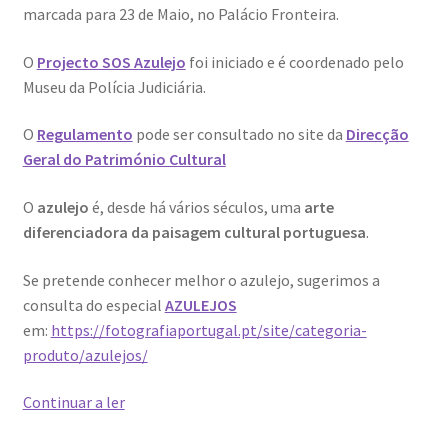
marcada para 23 de Maio, no Palácio Fronteira.
O
Projecto SOS Azulejo
foi iniciado e é coordenado pelo
Museu da Polícia Judiciária.
O
Regulamento
pode ser consultado no site da
Direcção
Geral do Património Cultural
O
azulejo
é, desde há vários séculos, uma
arte
diferenciadora da paisagem cultural portuguesa
.
Se pretende conhecer melhor o azulejo, sugerimos a
consulta do especial
AZULEJOS
em:
https://fotografiaportugal.pt/site/categoria-
produto/azulejos/
10.ª
Continuar a ler
edição