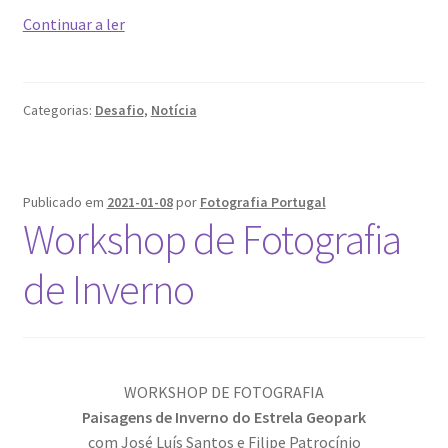
Workshop
Continuar a ler
Video Dicas
de
Astrofotografia
e1b684ded3f4f5ced561f48734dab24c7032ee3b.html
Categorias:
Desafio
,
Notícia
Exposições
Publicado em
2021-01-08
por
Fotografia Portugal
“Um Rio, Uma Serra”, de Manuel Justo Gardete
Workshop de Fotografia
«FOTO | PHOTO PORTUGAL»
de Inverno
200 DIAS PARA DENTRO
About looking
WORKSHOP DE FOTOGRAFIA
Paisagens de Inverno do Estrela Geopark
Ana Dias – Uma viagem ao mundo Playboy
com José Luís Santos e Filipe Patrocínio