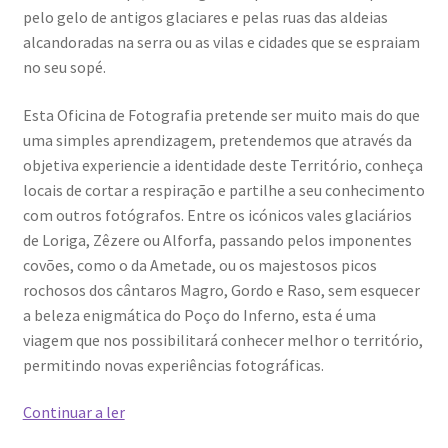
pelo gelo de antigos glaciares e pelas ruas das aldeias
alcandoradas na serra ou as vilas e cidades que se espraiam
no seu sopé.
Esta Oficina de Fotografia pretende ser muito mais do que
uma simples aprendizagem, pretendemos que através da
objetiva experiencie a identidade deste Território, conheça
locais de cortar a respiração e partilhe a seu conhecimento
com outros fotógrafos. Entre os icónicos vales glaciários
de Loriga, Zêzere ou Alforfa, passando pelos imponentes
covões, como o da Ametade, ou os majestosos picos
rochosos dos cântaros Magro, Gordo e Raso, sem esquecer
a beleza enigmática do Poço do Inferno, esta é uma
viagem que nos possibilitará conhecer melhor o território,
permitindo novas experiências fotográficas.
Workshop
Continuar a ler
de