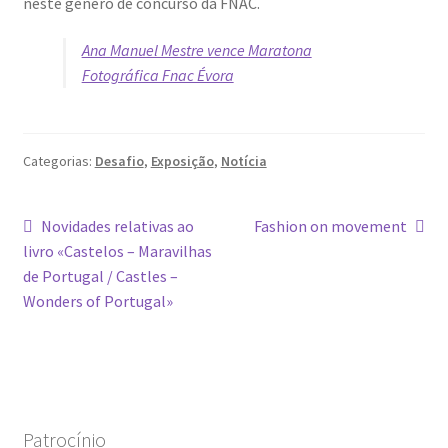
neste género de concurso da FNAC.
Dia Mundial da Terra
Ana Manuel Mestre vence Maratona
Dicas
Fotográfica Fnac Évora
Dicas de Fotografia
Categorias:
Desafio
,
Exposição
,
Notícia
Dicas Photoshop
Navegação
Artigo
Artigo
Novidades relativas ao
Fashion on movement
FEIRA DO LIVRO: Última semana da Campanha 50-15
anterior:
seguinte:
livro «Castelos – Maravilhas
de
de Portugal / Castles –
Livros gratuitos de Fotografia
artigos
Wonders of Portugal»
Patrocínio a DICAS DE FOTOGRAFIA
Teletrabalho e Ensino à distância
Patrocínio
TOP 10