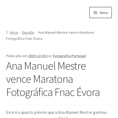
Ir
Saltar
Menu
para
para
a
o
Início
navegação
conteúdo
Início
Desafio
Ana Manuel Mestre vence Maratona
Fotográfica Fnac Évora
A minha conta
Encomendas
Publicado em
2019-12-03
por
Fotografia Portugal
Ana Manuel Mestre
Carrinho
vence Maratona
Checkout
Fotográfica Fnac Évora
Cookie Policy
Courses
Este é o quarto prémio que a Ana Manuel Mestre ganhou