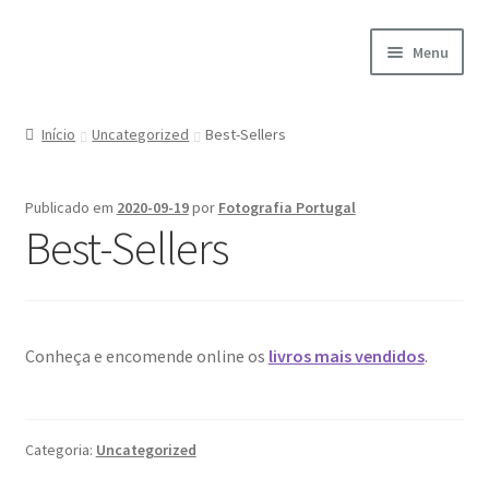
Ir
Saltar
Menu
para
para
a
o
Início
navegação
conteúdo
Início
Uncategorized
Best-Sellers
A minha conta
Publicado em
2020-09-19
por
Fotografia Portugal
Encomendas
Best-Sellers
Carrinho
Checkout
Conheça e encomende online os
livros mais vendidos
.
Cookie Policy
Courses
Categoria:
Uncategorized