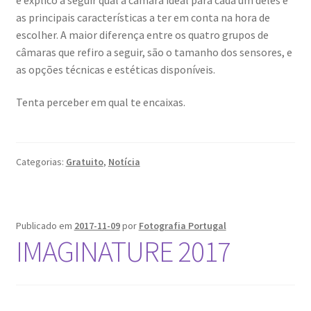
Quem somos
as principais características a ter em conta na hora de
escolher. A maior diferença entre os quatro grupos de
Contactos
câmaras que refiro a seguir, são o tamanho dos sensores, e
as opções técnicas e estéticas disponíveis.
Política de Privacidade e Transparência (RGPD)
Tenta perceber em qual te encaixas.
Regras
Categorias:
Gratuito
,
Notícia
Publicado em
2017-11-09
por
Fotografia Portugal
IMAGINATURE 2017