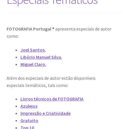
Génesis
LISBOA AINDA – Olhares sobre a cidade em quarentena
FOTOGRAFIA Portugal ®
apresenta especiais de autor
como:
Mármore Preto / Black Marble
Joel Santos
,
nós, os outros | we, the other
Libório Manuel Silva
,
Miguel Claro
,
O Passeio da Luz
Além dos especiais de autor estão disponíveis
Passeando pela Indochina…
especiais temáticos, tais como:
Pequenos Outonos
Livros técnicos de FOTOGRAFIA
Azulejos
Impressão e Criatividade
Playboy World, de Ana Dias
Gratuito
Top 10