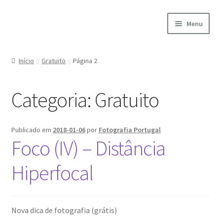
Ir
Saltar
Menu
para
para
a
o
Início
navegação
conteúdo
Início
Gratuito
Página 2
A minha conta
Categoria:
Gratuito
Encomendas
Carrinho
Publicado em
2018-01-06
por
Fotografia Portugal
Foco (IV) – Distância
Checkout
Hiperfocal
Cookie Policy
Courses
Nova dica de fotografia (grátis)