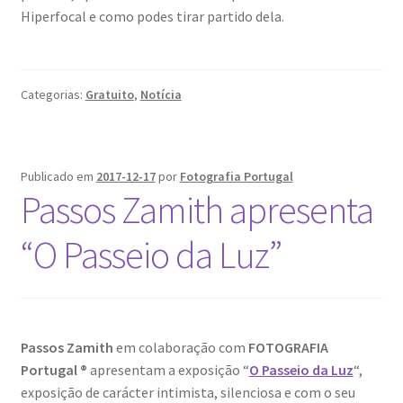
Hiperfocal e como podes tirar partido dela.
Video Dicas
e1b684ded3f4f5ced561f48734dab24c7032ee3b.html
Categorias:
Gratuito
,
Notícia
Exposições
Publicado em
2017-12-17
por
Fotografia Portugal
“Um Rio, Uma Serra”, de Manuel Justo Gardete
Passos Zamith apresenta
«FOTO | PHOTO PORTUGAL»
“O Passeio da Luz”
200 DIAS PARA DENTRO
About looking
Passos Zamith
em colaboração com
FOTOGRAFIA
Portugal ®
apresentam a exposição “
O Passeio da Luz
“,
Ana Dias – Uma viagem ao mundo Playboy
exposição de carácter intimista, silenciosa e com o seu