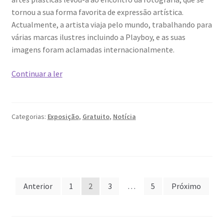
tornou a sua forma favorita de expressão artística.
Actualmente, a artista viaja pelo mundo, trabalhando para
várias marcas ilustres incluindo a Playboy, e as suas
imagens foram aclamadas internacionalmente.
“ANA
Continuar a ler
DIAS
–
PLAYBOY
Categorias:
Exposição
,
Gratuito
,
Notícia
WORLD”
–
exposição
de
fotografia
Paginação
de
Anterior
1
2
3
…
5
Próximo
Ana
dos
Dias
no