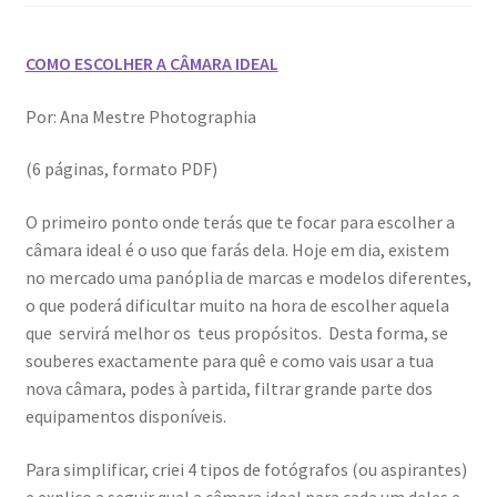
Wide Visions
COMO ESCOLHER A CÂMARA IDEAL
Loja
Por: Ana Mestre Photographia
Como adquirir produtos?
(6 páginas, formato PDF)
Dia Mundial do Livro e dos Direitos de Autor
O primeiro ponto onde terás que te focar para escolher a
câmara ideal é o uso que farás dela. Hoje em dia, existem
Especiais Temáticos
no mercado uma panóplia de marcas e modelos diferentes,
o que poderá dificultar muito na hora de escolher aquela
Impressão e Criatividade
que servirá melhor os teus propósitos. Desta forma, se
souberes exactamente para quê e como vais usar a tua
My Courses
nova câmara, podes à partida, filtrar grande parte dos
equipamentos disponíveis.
Página
Para simplificar, criei 4 tipos de fotógrafos (ou aspirantes)
e explico a seguir qual a câmara ideal para cada um deles e