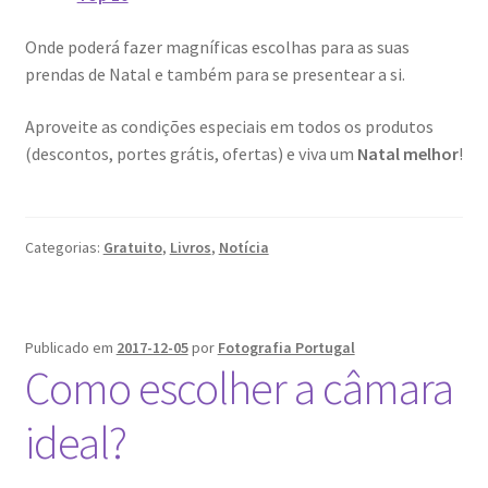
Resultados do Concurso de Fotografia Raízes
Onde poderá fazer magníficas escolhas para as suas
Ring Portraits Project (teste Masonry)
prendas de Natal e também para se presentear a si.
Sentir a Ria
Aproveite as condições especiais em todos os produtos
(descontos, portes grátis, ofertas) e viva um
Natal melhor
!
Shades of Sensuality
Sobre|Viver
Categorias:
Gratuito
,
Livros
,
Notícia
Teste Ring Portraits com 4 imagens
The Best of Celestial Scenes
Publicado em
2017-12-05
por
Fotografia Portugal
Como escolher a câmara
Ver o Porto em Brasília
ideal?
Visões sobre o Porto