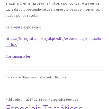
enigma. O enigma de uma história por contar. Através de
Ana Manuel Mestre vence Maratona Fotográfica Fnac
luz e da cor, pretende-se que a energia de cada momento,
Évora
acabe por se revelar.
Cabo Mondego
Veja
aqui
a exposição:
Encontros da Imagem
https://fotografiaportugal.pt/site/exposicoes/o-passeio-
da-luz/
Enlaçando o Douro…
Passos
Continuar a ler
Zamith
Fashion on movement
apresenta
“O
Flores em ponto Macro / Macro Spot Flowers
Categorias:
Exposição
,
Gratuito
,
Notícia
Passeio
da
Fotograficamente
Luz”
Publicado em
2017-12-15
por
Fotografia Portugal
FRAME.IT
Especiais Temáticos