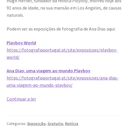
Hugh Hefner, fundador da revista
Playboy
, morreu hoje aos
91 anos de idade, na sua mansão em Los Angeles, de causas
naturais.
Podem ver as exposições de fotografia de Ana Dias aqui:
Playboy World
https://fotografiaportugal.pt/site/exposicoes/playboy-
world/
Ana Dias, uma viagem ao mundo Playboy
https://fotografiaportugal.pt/site/exposicoes/ana-dias-
uma-viagem-ao-mundo-playboy/
Homenagem
Continuar a ler
de
Ana
Dias​
Categorias:
Exposição
,
Gratuito
,
Notícia
a