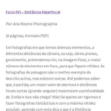
Dia Mundial da Terra
Foco (IV) – Distância Hiperfocal
Dicas
Por: Ana Mestre Photographia
Dicas de Fotografia
(6 páginas, formato PDF)
Dicas Photoshop
Em fotografias em que temos diversos elementos, a
diferentes distâncias da câmara, ou seja, vários planos,
FEIRA DO LIVRO: Última semana da Campanha 50-15
geralmente, pretendemos ter, na imagem final, o maior
número de elementos em foco, para que fiquem nítidos. As
Livros gratuitos de Fotografia
fotografias de paisagem são o melhor exemplo do
descrito acima, mas existem outras. Até podemos saber
Patrocínio a DICAS DE FOTOGRAFIA
que, à partida, um maior valor de abertura e distâncias
focais curtas (grande-angular) maximizam a profundidade
Teletrabalho e Ensino à distância
de. Então e isso não chega? Não! Se queres ser rigoroso e
fazer fotografias fantásticas e com a máxima nitidez
possível, aprende com esta dica o que é a Distância
TOP 10