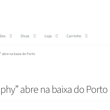
ões
Dicas
Loja
Carrinho
e Policy
Courses
Dia Mundial da Terra
Dicas
 abre na baixa do Porto
b.html
Exposições
Loja
My Courses
Página
Quem somos
Regras
phy” abre na baixa do Porto