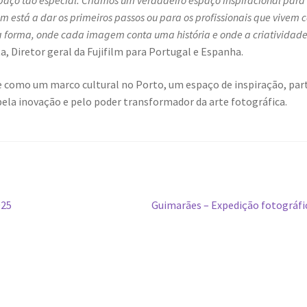
spaço tão especial. Criámos um verdadeiro espaço inspiracional para
m está a dar os primeiros passos ou para os profissionais que vivem 
ha forma, onde cada imagem conta uma história e onde a criatividade
, Diretor geral da Fujifilm para Portugal e Espanha.
 como um marco cultural no Porto, um espaço de inspiração, par
 pela inovação e pelo poder transformador da arte fotográfica.
Artigo
025
Guimarães – Expedição fotográfi
seguinte: