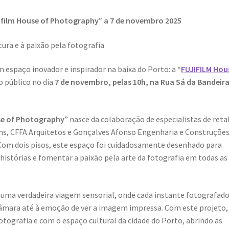
ujifilm House of Photography” a 7 de novembro 2025
tura e à paixão pela fotografia
m espaço inovador e inspirador na baixa do Porto: a “
FUJIFILM Hou
ao público no dia
7 de novembro, pelas 10h, na Rua Sá da Bandeira
se of Photography
” nasce da colaboração de especialistas de reta
ins, CFFA Arquitetos e Gonçalves Afonso Engenharia e Construções
 Com dois pisos, este espaço foi cuidadosamente desenhado para
r histórias e fomentar a paixão pela arte da fotografia em todas as
uma verdadeira viagem sensorial, onde cada instante fotografad
 câmara até à emoção de ver a imagem impressa. Com este projeto,
tografia e com o espaço cultural da cidade do Porto, abrindo as