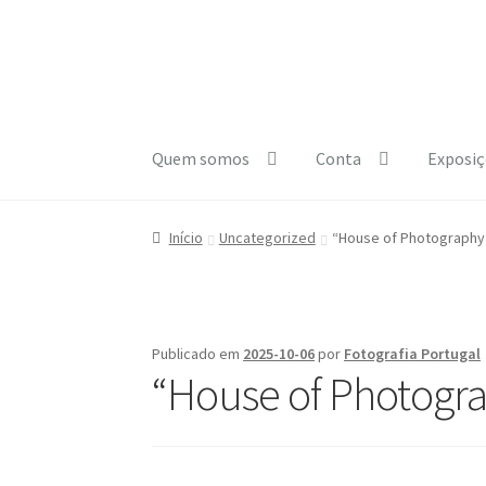
Ir
Saltar
para
para
a
o
navegação
conteúdo
Quem somos
Conta
Exposiç
Início
A minha conta
Carrinho
Checkout
Cooki
Início
Uncategorized
“House of Photography”
e1b684ded3f4f5ced561f48734dab24c7032ee3
Publicado em
2025-10-06
por
Fotografia Portugal
“House of Photogra