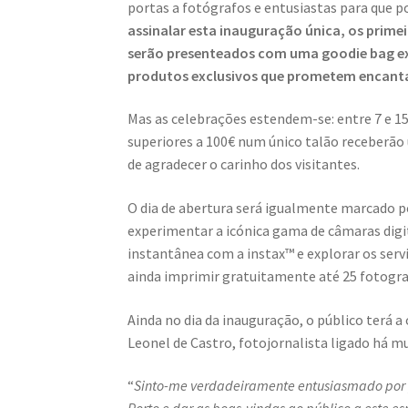
portas a fotógrafos e entusiastas para que p
assinalar esta inauguração única, os prime
serão presenteados com uma goodie bag exc
produtos exclusivos que prometem encanta
Mas as celebrações estendem-se: entre 7 e 1
superiores a 100€ num único talão receberã
de agradecer o carinho dos visitantes.
O dia de abertura será igualmente marcado po
experimentar a icónica gama de câmaras digit
instantânea com a instax™ e explorar os serv
ainda imprimir gratuitamente até 25 fotogra
Ainda no dia da inauguração, o público terá a
Leonel de Castro, fotojornalista ligado há mu
“
Sinto-me verdadeiramente entusiasmado por p