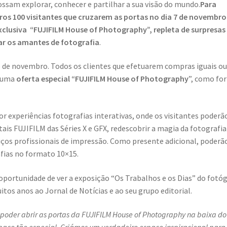
ossam explorar, conhecer e partilhar a sua visão do mundo.
Para
iros 100 visitantes que cruzarem as portas no dia 7 de novembro
lusiva “FUJIFILM House of Photography”, repleta de surpresas
r os amantes de fotografia
.
5 de novembro. Todos os clientes que efetuarem compras iguais o
o uma
oferta especial “FUJIFILM House of
Photography
”, como fo
r experiências fotografias interativas, onde os visitantes poderã
ais FUJIFILM das Séries X e GFX, redescobrir a magia da fotografia
iços profissionais de impressão. Como presente adicional, poderã
fias no formato 10×15.
 oportunidade de ver a exposição “Os Trabalhos e os Dias” do fotó
itos anos ao Jornal de Notícias e ao seu grupo editorial.
oder abrir as portas da FUJIFILM House of Photography na baixa do