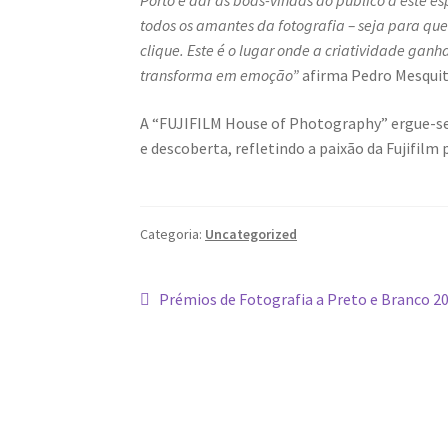
Porto e dar as boas-vindas ao público a este e
todos os amantes da fotografia – seja para que
clique. Este é o lugar onde a criatividade gan
transforma em emoção”
afirma Pedro Mesquita
A “FUJIFILM House of Photography” ergue-se
e descoberta, refletindo a paixão da Fujifilm
Categoria:
Uncategorized
Navegação
Artigo
Prémios de Fotografia a Preto e Branco 2
anterior:
de
artigos