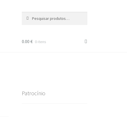
Pesquisar
Pesquisa
por:
0.00
€
0 itens
Patrocínio