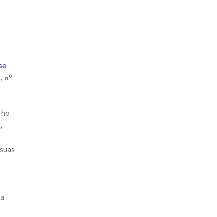
se
, nº
lho
,
 suas
o
 a