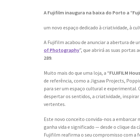
A
Fujifilm inaugura na baixa do Porto a “F
um novo espaço dedicado à criatividade, à cul
A Fujifilm acabou de anunciar a abertura de u
of Photography
”, que abrirá as suas portas 
289
.
Muito mais do que uma loja, a “
FUJIFILM Hou
de referência, como a Jigsaw Projects, Popp
para ser um espaço cultural e experimental.
despertar os sentidos, a criatividade, inspira
vertentes.
Este novo conceito convida-nos a embarcar n
ganha vida e significado — desde o clique da
Fujifilm reafirma o seu compromisso com a fo