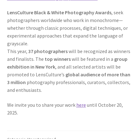
LensCulture Black & White Photography Awards
, seek
Video Dicas
photographers worldwide who work in monochrome—
whether through classic processes, digital techniques, or
e1b684ded3f4f5ced561f48734dab24c7032ee3b.html
experimental approaches that expand the language of
grayscale.
Exposições
This year,
37 photographers
will be recognized as winners
and finalists. The
top winners
will be featured in a
group
“Um Rio, Uma Serra”, de Manuel Justo Gardete
exhibition in New York
, and all selected artists will be
promoted to LensCulture’s
global audience of more than
«FOTO | PHOTO PORTUGAL»
3 million
photography professionals, curators, collectors,
and enthusiasts.
200 DIAS PARA DENTRO
We invite you to share your work
here
until October 20,
2025.
About looking
Ana Dias – Uma viagem ao mundo Playboy