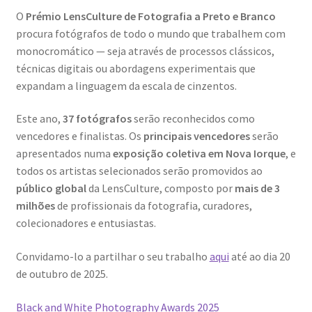
Dia Mundial da Terra
O
Prémio LensCulture de Fotografia a Preto e Branco
procura fotógrafos de todo o mundo que trabalhem com
Dicas
monocromático — seja através de processos clássicos,
técnicas digitais ou abordagens experimentais que
expandam a linguagem da escala de cinzentos.
Dicas de Fotografia
Este ano,
37 fotógrafos
serão reconhecidos como
Dicas Photoshop
vencedores e finalistas. Os
principais vencedores
serão
apresentados numa
exposição coletiva em Nova Iorque
, e
FEIRA DO LIVRO: Última semana da Campanha 50-15
todos os artistas selecionados serão promovidos ao
público global
da LensCulture, composto por
mais de 3
Livros gratuitos de Fotografia
milhões
de profissionais da fotografia, curadores,
colecionadores e entusiastas.
Patrocínio a DICAS DE FOTOGRAFIA
Convidamo-lo a partilhar o seu trabalho
aqui
até ao dia 20
Teletrabalho e Ensino à distância
de outubro de 2025.
Black and White Photography Awards 2025
TOP 10