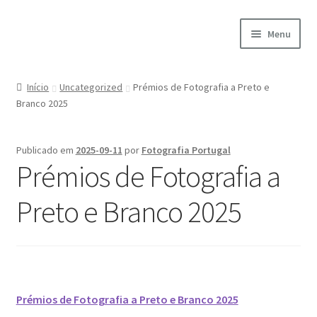
Ir
Saltar
Menu
para
para
a
o
Início
navegação
conteúdo
Início
Uncategorized
Prémios de Fotografia a Preto e
Branco 2025
A minha conta
Encomendas
Publicado em
2025-09-11
por
Fotografia Portugal
Prémios de Fotografia a
Carrinho
Preto e Branco 2025
Checkout
Cookie Policy
Courses
Prémios de Fotografia a Preto e Branco 2025