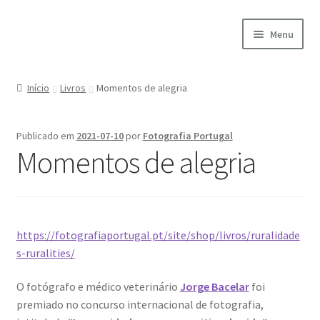
Ir
Saltar
Menu
para
para
a
o
Início
navegação
conteúdo
Início
Livros
Momentos de alegria
A minha conta
Publicado em
2021-07-10
por
Fotografia Portugal
Encomendas
Momentos de alegria
Carrinho
Checkout
https://fotografiaportugal.pt/site/shop/livros/ruralidade
s-ruralities/
Cookie Policy
O fotógrafo e médico veterinário
Jorge Bacelar
foi
Courses
premiado no concurso internacional de fotografia,