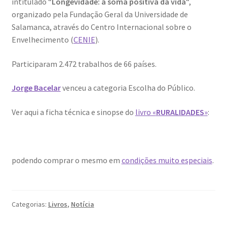
intitulado “
Longevidade: a soma positiva da vida
“,
Dia Mundial da Terra
organizado pela Fundação Geral da Universidade de
Salamanca, através do Centro Internacional sobre o
Dicas
Envelhecimento (
CENIE
).
Dicas de Fotografia
Participaram 2.472 trabalhos de 66 países.
Jorge Bacelar
venceu a categoria Escolha do Público.
Dicas Photoshop
Ver aqui a ficha técnica e sinopse do
livro «
RURALIDADES
»
:
FEIRA DO LIVRO: Última semana da Campanha 50-15
Livros gratuitos de Fotografia
podendo comprar o mesmo em
condições muito especiais
.
Patrocínio a DICAS DE FOTOGRAFIA
Teletrabalho e Ensino à distância
Categorias:
Livros
,
Notícia
TOP 10