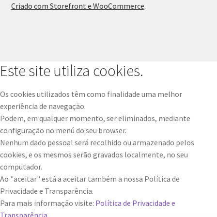
Criado com Storefront e WooCommerce
.
Ana Manuel Mestre vence Maratona Fotográfica Fnac
Évora
Cabo Mondego
Este site utiliza cookies.
Encontros da Imagem
Os cookies utilizados têm como finalidade uma melhor
Enlaçando o Douro…
experiência de navegação.
Podem, em qualquer momento, ser eliminados, mediante
Fashion on movement
configuração no menú do seu browser.
Nenhum dado pessoal será recolhido ou armazenado pelos
Flores em ponto Macro / Macro Spot Flowers
cookies, e os mesmos serão gravados localmente, no seu
computador.
Fotograficamente
Ao "aceitar" está a aceitar também a nossa Política de
Privacidade e Transparência.
Para mais informação visite:
Política de Privacidade e
FRAME.IT
Transparência