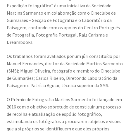
Expedição fotográfica” é uma iniciativa da Sociedade
Martins Sarmento em colaboração com o Cineclube de
Video Dicas
Guimarães – Secção de Fotografia e o Laboratório da
Paisagem, contando com os apoios do Centro Português
e1b684ded3f4f5ced561f48734dab24c7032ee3b.html
de Fotografia, Fotografia Portugal, Raiz Carisma e
Dreambooks.
Exposições
Os trabalhos foram avaliados por um júri constituído por
“Um Rio, Uma Serra”, de Manuel Justo Gardete
Manuel Fernandes, diretor da Sociedade Martins Sarmento
(SMS); Miguel Oliveira, fotógrafo e membro do Cineclube
«FOTO | PHOTO PORTUGAL»
de Guimarães; Carlos Ribeiro, Diretor do Laboratório da
Paisagem e Patrícia Aguiar, técnica superior da SMS.
200 DIAS PARA DENTRO
O Prémio de Fotografia Martins Sarmento foi lançado em
2016 com o objetivo sobretudo de constituir um processo
About looking
de recolha e atualização de espólio fotográfico,
estimulando os fotógrafos a procurarem objetos e visões
Ana Dias – Uma viagem ao mundo Playboy
que a si próprios se identifiquem e que eles próprios