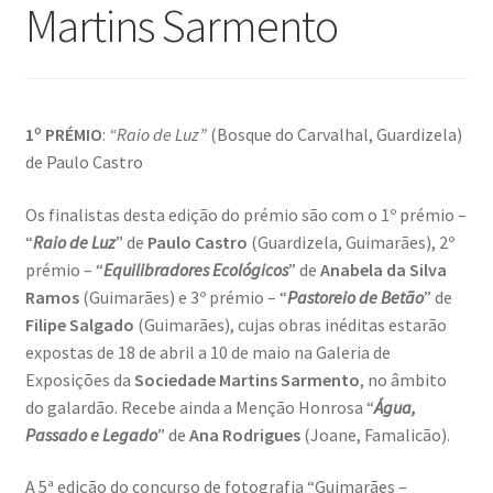
Martins Sarmento
Dia Mundial da Terra
Dicas
1º PRÉMIO
:
“Raio de Luz”
(Bosque do Carvalhal, Guardizela)
Dicas de Fotografia
de Paulo Castro
Dicas Photoshop
Os finalistas desta edição do prémio são com o 1º prémio –
“
Raio de Luz
” de
Paulo Castro
(Guardizela, Guimarães), 2º
FEIRA DO LIVRO: Última semana da Campanha 50-15
prémio – “
Equilibradores Ecológicos
” de
Anabela da Silva
Ramos
(Guimarães) e 3º prémio – “
Pastoreio de Betão
” de
Livros gratuitos de Fotografia
Filipe Salgado
(Guimarães), cujas obras inéditas estarão
expostas de 18 de abril a 10 de maio na Galeria de
Patrocínio a DICAS DE FOTOGRAFIA
Exposições da
Sociedade Martins Sarmento
, no âmbito
do galardão. Recebe ainda a Menção Honrosa “
Água,
Teletrabalho e Ensino à distância
Passado e Legado
” de
Ana Rodrigues
(Joane, Famalicão).
TOP 10
A 5ª edição do concurso de fotografia “Guimarães –