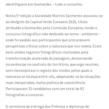
identifiquem em Guimarães – todo o concelho.
Ana Manuel Mestre vence Maratona Fotográfica Fnac
Évora
Nesta 5ª edição a Sociedade Martins Sarmento associou-se
ao desígnio da Capital Verde Europeia 2026, título
Cabo Mondego
atribuído a Guimarães pela Comissão Europeia, tendo o
concurso fotográfico sido dedicado ao tema – ambiente –
Encontros da Imagem
onde foi pedido aos participantes que procurassem
perspetivas críticas sobre a natureza que nos rodeia. Eram
Enlaçando o Douro…
bem-vindos registos fotográficos motivados pela
transformação acelerada da paisagem, denunciando
Fashion on movement
incoerências no usufruto do território, que urge resolver,
sem menosprezar o registo dos modos pelos quais a
Flores em ponto Macro / Macro Spot Flowers
natureza se insinua entre nós, adaptando-se às situações
mais inesperadas, numa poética de coexistência.
Participaram 32 candidatos com um total de 92
Fotograficamente
fotografias a concurso.
FRAME.IT
A cerimónia de entrega dos Prémios e diplomas de