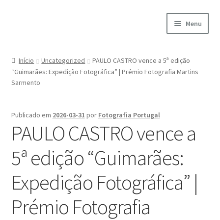
Ir
Saltar
Menu
para
para
a
o
Início
navegação
conteúdo
Início
Uncategorized
PAULO CASTRO vence a 5ª edição
“Guimarães: Expedição Fotográfica” | Prémio Fotografia Martins
A minha conta
Sarmento
Encomendas
Publicado em
2026-03-31
por
Fotografia Portugal
Carrinho
PAULO CASTRO vence a
5ª edição “Guimarães:
Checkout
Expedição Fotográfica” |
Cookie Policy
Prémio Fotografia
Courses