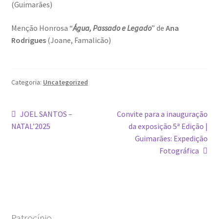
Resultados do Concurso de Fotografia Raízes
(Guimarães)
Ring Portraits Project (teste Masonry)
Menção Honrosa “
Água, Passado e Legado
” de
Ana
Rodrigues
(Joane, Famalicão)
Sentir a Ria
Shades of Sensuality
Categoria:
Uncategorized
Sobre|Viver
Navegação
Artigo
Artigo
JOEL SANTOS –
Convite para a inauguração
anterior:
seguinte:
NATAL’2025
da exposição 5ª Edição |
Teste Ring Portraits com 4 imagens
de
Guimarães: Expedição
artigos
Fotográfica
The Best of Celestial Scenes
Ver o Porto em Brasília
Visões sobre o Porto
Patrocínio