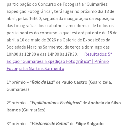
participação do Concurso de Fotografia “Guimarães:
Génesis
Expedição Fotográfica”, terá lugar no próximo dia 18 de
abril, pelas 16h00, seguida da inauguração da exposição
LISBOA AINDA – Olhares sobre a cidade em quarentena
das fotografias dos trabalhos vencedores e de todos os
participantes do concurso, a qual estará patente de 18 de
Mármore Preto / Black Marble
abril a 10 de maio de 2026 na Galeria de Exposições da
Sociedade Martins Sarmento, de terça a domingo das
nós, os outros | we, the other
10h00 às 12h30 e das 14h30 às 17h30.
Resultados: 5ª
Edição “Guimarães: Expedição Fotográfica” | Prémio
O Passeio da Luz
Fotografia Martins Sarmento
1º prémio – “
Raio de Luz
” de
Paulo Castro
(Guardizela,
Passeando pela Indochina…
Guimarães)
Pequenos Outonos
2º prémio – “
Equilibradores Ecológicos
” de
Anabela da Silva
Ramos
(Guimarães)
Playboy World, de Ana Dias
3º prémio – “
Pastoreio de Betão
” de
Filipe Salgado