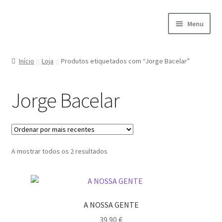
Ir
Saltar
Menu
para
para
a
o
Início
navegação
conteúdo
Início
Loja
Produtos etiquetados com “Jorge Bacelar”
A minha conta
Jorge Bacelar
Encomendas
Carrinho
Ordenado
A mostrar todos os 2 resultados
Checkout
por
mais
Cookie Policy
recentes
A NOSSA GENTE
Courses
39.90
€