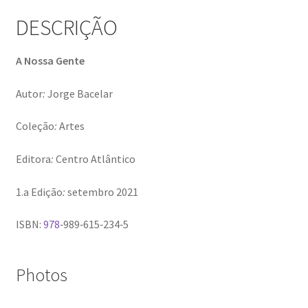
Ana Manuel Mestre vence Maratona Fotográfica Fnac
DESCRIÇÃO
Évora
A Nossa Gente
Cabo Mondego
Autor
:
Jorge Bacelar
Encontros da Imagem
Coleção
:
Artes
Enlaçando o Douro…
Editora
:
Centro Atlântico
Fashion on movement
1.a Edição
:
setembro 2021
Flores em ponto Macro / Macro Spot Flowers
ISBN:
978
‑989‑615‑234‑5
Fotograficamente
Photos
FRAME.IT