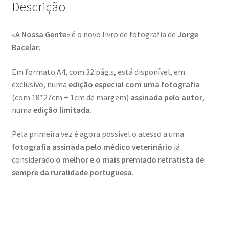
Descrição
Video Dicas
«
A Nossa Gente
» é o novo livro de fotografia de
Jorge
Bacelar
.
e1b684ded3f4f5ced561f48734dab24c7032ee3b.html
Em formato A4, com 32 pág.s, está disponível, em
Exposições
exclusivo, numa
edição especial com uma fotografia
(com 18*27cm + 1cm de margem)
assinada pelo autor
,
“Um Rio, Uma Serra”, de Manuel Justo Gardete
numa
edição limitada
.
«FOTO | PHOTO PORTUGAL»
Pela primeira vez é agora possível o acesso a uma
fotografia assinada pelo médico veterinário
já
200 DIAS PARA DENTRO
considerado
o melhor e o mais premiado retratista de
sempre da ruralidade portuguesa
.
About looking
Ana Dias – Uma viagem ao mundo Playboy