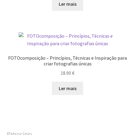
Ler mais
Wide Visions
Loja
Como adquirir produtos?
Dia Mundial do Livro e dos Direitos de Autor
FOTOcomposição – Princípios, Técnicas e Inspiração para
criar fotografias únicas
Especiais Temáticos
18.90
€
Ler mais
Impressão e Criatividade
My Courses
Página
Patrocínio