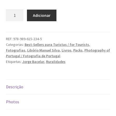
Dia Mundial da Terra
Quantidade
Adicionar
Dicas
de
A
NOSSA
Dicas de Fotografia
GENTE
REF:
978‑989‑615‑234‑5
Categorias:
Best-Sellers para Turistas / for Tourists
,
Dicas Photoshop
Fotografias
,
Libório Manuel Silva
,
Livros
,
Packs
,
Photography of
Portugal / Fotografia de Portugal
FEIRA DO LIVRO: Última semana da Campanha 50-15
Etiquetas:
Jorge Bacelar
,
Ruralidades
Livros gratuitos de Fotografia
Descrição
Patrocínio a DICAS DE FOTOGRAFIA
Teletrabalho e Ensino à distância
Photos
TOP 10