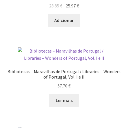
O
O
28.85
€
25.97
€
preço
preço
original
atual
Adicionar
era:
é:
28.85 €.
25.97 €.
Bibliotecas – Maravilhas de Portugal / Libraries – Wonders
of Portugal, Vol. I e II
57.70
€
Ler mais