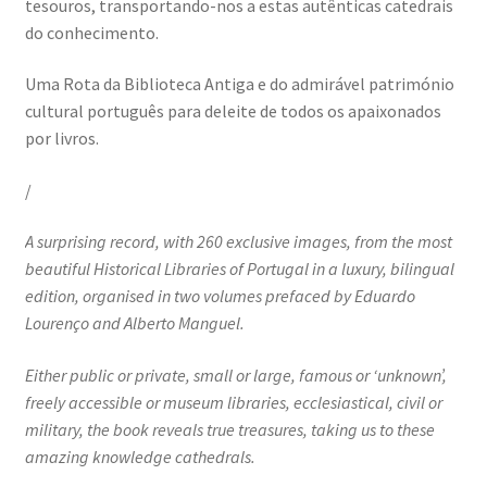
tesouros, transportando-nos a estas autênticas catedrais
do conhecimento.
Video Dicas
Uma Rota da Biblioteca Antiga e do admirável património
e1b684ded3f4f5ced561f48734dab24c7032ee3b.html
cultural português para deleite de todos os apaixonados
por livros.
Exposições
/
“Um Rio, Uma Serra”, de Manuel Justo Gardete
A surprising record, with 260 exclusive images, from the most
beautiful Historical Libraries of Portugal in a luxury, bilingual
«FOTO | PHOTO PORTUGAL»
edition, organised in two volumes prefaced by Eduardo
Lourenço and Alberto Manguel.
200 DIAS PARA DENTRO
Either public or private, small or large, famous or ‘unknown’,
About looking
freely accessible or museum libraries, ecclesiastical, civil or
military, the book reveals true treasures, taking us to these
Ana Dias – Uma viagem ao mundo Playboy
amazing knowledge cathedrals.