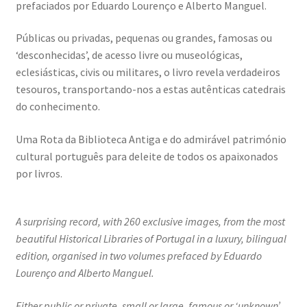
Resultados do Concurso de Fotografia Raízes
prefaciados por Eduardo Lourenço e Alberto Manguel.
Ring Portraits Project (teste Masonry)
Públicas ou privadas, pequenas ou grandes, famosas ou
‘desconhecidas’, de acesso livre ou museológicas,
eclesiásticas, civis ou militares, o livro revela verdadeiros
Sentir a Ria
tesouros, transportando-nos a estas autênticas catedrais
do conhecimento.
Shades of Sensuality
Uma Rota da Biblioteca Antiga e do admirável património
Sobre|Viver
cultural português para deleite de todos os apaixonados
por livros.
Teste Ring Portraits com 4 imagens
The Best of Celestial Scenes
A surprising record, with 260 exclusive images, from the most
beautiful Historical Libraries of Portugal in a luxury, bilingual
Ver o Porto em Brasília
edition, organised in two volumes prefaced by Eduardo
Lourenço and Alberto Manguel.
Visões sobre o Porto
Either public or private, small or large, famous or ‘unknown’,