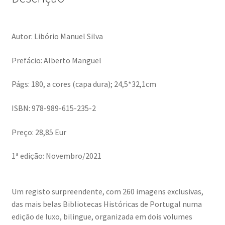
Génesis
Autor: Libório Manuel Silva
LISBOA AINDA – Olhares sobre a cidade em quarentena
Prefácio: Alberto Manguel
Mármore Preto / Black Marble
Págs: 180, a cores (capa dura); 24,5*32,1cm
nós, os outros | we, the other
ISBN: 978-989-615-235-2
O Passeio da Luz
Preço: 28,85 Eur
Passeando pela Indochina…
1ª edição: Novembro/2021
Pequenos Outonos
Um registo surpreendente, com 260 imagens exclusivas,
Playboy World, de Ana Dias
das mais belas Bibliotecas Históricas de Portugal numa
edição de luxo, bilingue, organizada em dois volumes