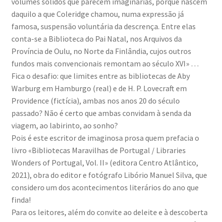
volumes sólidos que parecem imaginárias, porque nascem
daquilo a que Coleridge chamou, numa expressão já
famosa, suspensão voluntária da descrença. Entre elas
conta-se a Biblioteca do Pai Natal, nos Arquivos da
Província de Oulu, no Norte da Finlândia, cujos outros
fundos mais convencionais remontam ao século XVI» …
Fica o desafio: que limites entre as bibliotecas de Aby
Warburg em Hamburgo (real) e de H. P. Lovecraft em
Providence (fictícia), ambas nos anos 20 do século
passado? Não é certo que ambas convidam à senda da
viagem, ao labirinto, ao sonho?
Pois é este escritor de imaginosa prosa quem prefacia o
livro «Bibliotecas Maravilhas de Portugal / Libraries
Wonders of Portugal, Vol. II» (editora Centro Atlântico,
2021), obra do editor e fotógrafo Libório Manuel Silva, que
considero um dos acontecimentos literários do ano que
finda!
Para os leitores, além do convite ao deleite e à descoberta