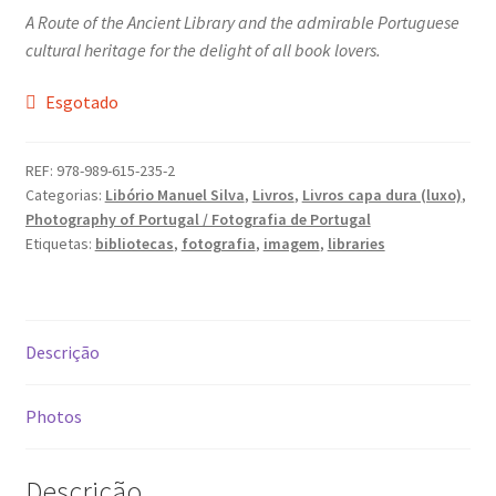
A Route of the Ancient Library and the admirable Portuguese
Ana Manuel Mestre vence Maratona Fotográfica Fnac
cultural heritage for the delight of all book lovers.
Évora
Esgotado
Cabo Mondego
Encontros da Imagem
REF:
978-989-615-235-2
Categorias:
Libório Manuel Silva
,
Livros
,
Livros capa dura (luxo)
,
Photography of Portugal / Fotografia de Portugal
Enlaçando o Douro…
Etiquetas:
bibliotecas
,
fotografia
,
imagem
,
libraries
Fashion on movement
Flores em ponto Macro / Macro Spot Flowers
Descrição
Fotograficamente
Photos
FRAME.IT
Descrição