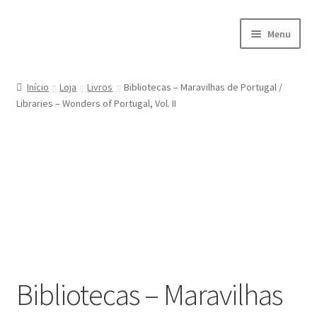
Ir
Saltar
Menu
para
para
a
o
Início
navegação
conteúdo
Início
Loja
Livros
Bibliotecas – Maravilhas de Portugal /
Libraries – Wonders of Portugal, Vol. II
A minha conta
Encomendas
Carrinho
Checkout
Cookie Policy
Bibliotecas – Maravilhas
Courses