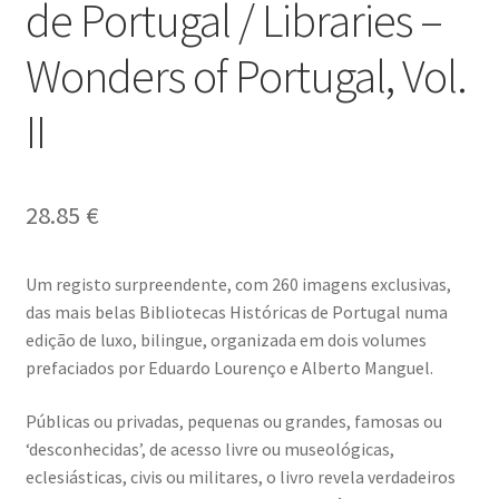
de Portugal / Libraries –
Dia Mundial da Terra
Wonders of Portugal, Vol.
Dicas
II
Dicas de Fotografia
Dicas Photoshop
28.85
€
FEIRA DO LIVRO: Última semana da Campanha 50-15
Um registo surpreendente, com 260 imagens exclusivas,
das mais belas Bibliotecas Históricas de Portugal numa
Livros gratuitos de Fotografia
edição de luxo, bilingue, organizada em dois volumes
prefaciados por Eduardo Lourenço e Alberto Manguel.
Patrocínio a DICAS DE FOTOGRAFIA
Públicas ou privadas, pequenas ou grandes, famosas ou
Teletrabalho e Ensino à distância
‘desconhecidas’, de acesso livre ou museológicas,
eclesiásticas, civis ou militares, o livro revela verdadeiros
TOP 10