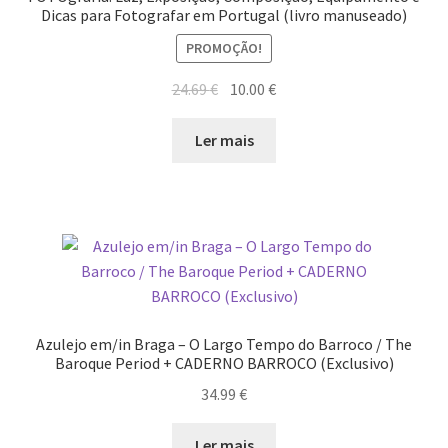
Dicas para Fotografar em Portugal (livro manuseado)
PROMOÇÃO!
O
O
24.69
€
10.00
€
preço
preço
original
atual
Ler mais
era:
é:
24.69 €.
10.00 €.
Azulejo em/in Braga – O Largo Tempo do Barroco / The
Baroque Period + CADERNO BARROCO (Exclusivo)
34.99
€
Ler mais