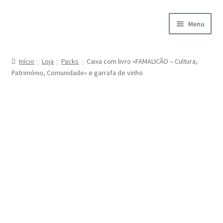
Ir
Saltar
Menu
para
para
a
o
Início
navegação
conteúdo
Início
Loja
Packs
Caixa com livro «FAMALICÃO – Cultura,
Património, Comunidade» e garrafa de vinho
A minha conta
Encomendas
Carrinho
Checkout
Cookie Policy
Courses