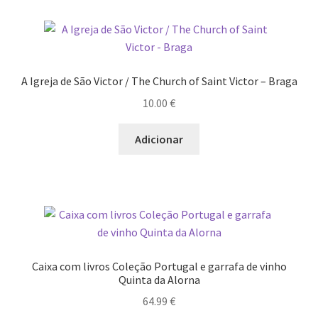
Quem somos
Contactos
Política de Privacidade e Transparência (RGPD)
A Igreja de São Victor / The Church of Saint Victor – Braga
10.00
€
Regras
Adicionar
Caixa com livros Coleção Portugal e garrafa de vinho
Quinta da Alorna
64.99
€