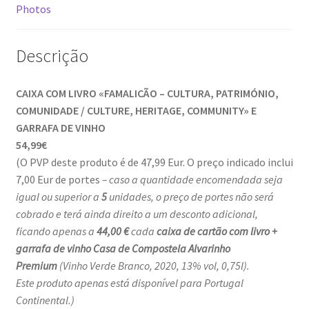
Photos
Ana Manuel Mestre vence Maratona Fotográfica Fnac
Évora
Descrição
Cabo Mondego
CAIXA COM LIVRO «FAMALICÃO – CULTURA, PATRIMÓNIO,
Encontros da Imagem
COMUNIDADE / CULTURE, HERITAGE, COMMUNITY» E
GARRAFA DE VINHO
Enlaçando o Douro…
54,99€
(O PVP deste produto é de 47,99 Eur. O preço indicado inclui
7,00 Eur de portes
– caso a quantidade encomendada seja
Fashion on movement
igual ou superior a
5
unidades, o preço de portes não será
cobrado e terá ainda direito a um desconto adicional,
Flores em ponto Macro / Macro Spot Flowers
ficando apenas a
44,00 €
cada
caixa de cartão com livro +
garrafa de vinho Casa de Compostela Alvarinho
Fotograficamente
Premium
(Vinho Verde Branco, 2020, 13% vol, 0,75l).
Este produto apenas está disponível para Portugal
FRAME.IT
Continental.)