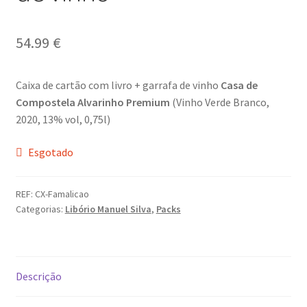
Video Dicas
54.99
€
e1b684ded3f4f5ced561f48734dab24c7032ee3b.html
Caixa de cartão com livro + garrafa de vinho
Casa de
Compostela Alvarinho Premium
(Vinho Verde Branco,
Exposições
2020, 13% vol, 0,75l)
“Um Rio, Uma Serra”, de Manuel Justo Gardete
Esgotado
«FOTO | PHOTO PORTUGAL»
REF:
CX-Famalicao
Categorias:
Libório Manuel Silva
,
Packs
200 DIAS PARA DENTRO
About looking
Descrição
Ana Dias – Uma viagem ao mundo Playboy