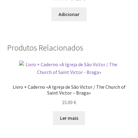
preço
preço
Wide Visions
original
atual
Adicionar
era:
é:
Loja
37.99 €.
34.19 €.
Como adquirir produtos?
Produtos Relacionados
Dia Mundial do Livro e dos Direitos de Autor
Especiais Temáticos
Livro + Caderno «A Igreja de São Victor / The Church of
Impressão e Criatividade
Saint Victor – Braga»
15.00
€
My Courses
Ler mais
Página