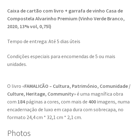
Génesis
Caixa de cartão com livro + garrafa de vinho Casa de
Compostela Alvarinho Premium (Vinho Verde Branco,
LISBOA AINDA – Olhares sobre a cidade em quarentena
2020, 13% vol, 0,75l)
Mármore Preto / Black Marble
Tempo de entrega: Até 5 dias úteis
Condições especiais para encomendas de 5 ou mais
nós, os outros | we, the other
unidades.
O Passeio da Luz
O livro «
FAMALICÃO – Cultura, Património, Comunidade /
Passeando pela Indochina…
Culture, Heritage, Community
» é uma magnífica obra
com
184
páginas a cores, com mais de
400
imagens, numa
Pequenos Outonos
encadernação de luxo em capa dura com sobrecapa, no
formato 24,4 cm * 32,1 cm * 2,1 cm.
Playboy World, de Ana Dias
Photos