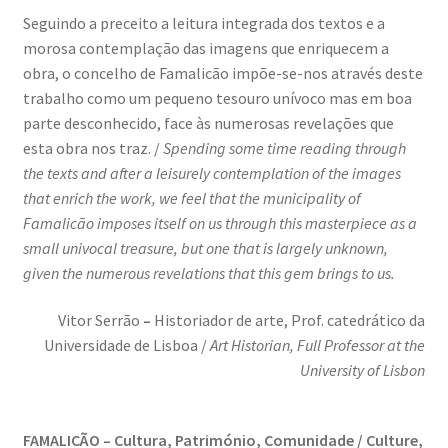
Seguindo a preceito a leitura integrada dos textos e a
Ana Manuel Mestre vence Maratona Fotográfica Fnac
morosa contemplação das imagens que enriquecem a
Évora
obra, o concelho de Famalicão impõe-se-nos através deste
trabalho como um pequeno tesouro unívoco mas em boa
Cabo Mondego
parte desconhecido, face às numerosas revelações que
esta obra nos traz. /
Spending some time reading through
Encontros da Imagem
the texts and after a leisurely contemplation of the images
that enrich the work, we feel that the municipality of
Enlaçando o Douro…
Famalicão imposes itself on us through this masterpiece as a
small univocal treasure, but one that is largely unknown,
Fashion on movement
given the numerous revelations that this gem brings to us.
Flores em ponto Macro / Macro Spot Flowers
Vitor Serrão
–
Historiador de arte, Prof. catedrático da
Universidade de Lisboa /
Art Historian, Full Professor at the
Fotograficamente
University of Lisbon
FRAME.IT
FAMALICÃO – Cultura, Património, Comunidade / Culture,