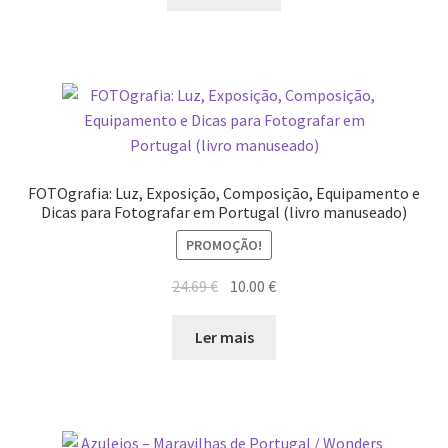
FOTOgrafia: Luz, Exposição, Composição, Equipamento e
Dicas para Fotografar em Portugal (livro manuseado)
PROMOÇÃO!
O
O
24.69
€
10.00
€
preço
preço
original
atual
Ler mais
era:
é:
24.69 €.
10.00 €.