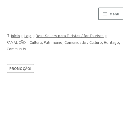
Ir
Saltar
Menu
para
para
a
o
Início
navegação
conteúdo
Início
Loja
Best-Sellers para Turistas / for Tourists
FAMALICÃO – Cultura, Património, Comunidade / Culture, Heritage,
A minha conta
Community
Encomendas
PROMOÇÃO!
Carrinho
Checkout
Cookie Policy
Courses