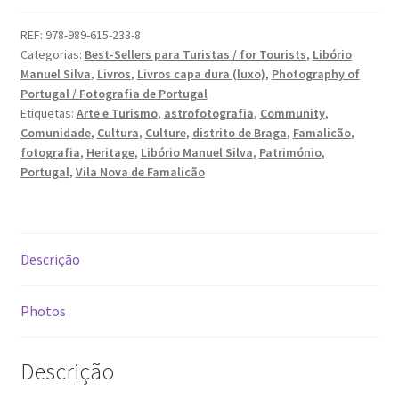
37.99 €.
34.19 €.
-
Cultura,
REF:
978-989-615-233-8
Video Dicas
Categorias:
Best-Sellers para Turistas / for Tourists
,
Libório
Património,
Manuel Silva
,
Livros
,
Livros capa dura (luxo)
,
Photography of
Comunidade
e1b684ded3f4f5ced561f48734dab24c7032ee3b.html
Portugal / Fotografia de Portugal
/
Etiquetas:
Arte e Turismo
,
astrofotografia
,
Community
,
Culture,
Comunidade
,
Cultura
,
Culture
,
distrito de Braga
,
Famalicão
,
Exposições
Heritage,
fotografia
,
Heritage
,
Libório Manuel Silva
,
Património
,
Community
Portugal
,
Vila Nova de Famalicão
“Um Rio, Uma Serra”, de Manuel Justo Gardete
«FOTO | PHOTO PORTUGAL»
Descrição
200 DIAS PARA DENTRO
Photos
About looking
Descrição
Ana Dias – Uma viagem ao mundo Playboy