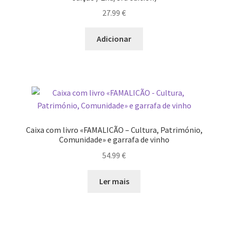
27.99
€
Wide Visions
Adicionar
Loja
Como adquirir produtos?
Dia Mundial do Livro e dos Direitos de Autor
Especiais Temáticos
Caixa com livro «FAMALICÃO – Cultura, Património,
Comunidade» e garrafa de vinho
Impressão e Criatividade
54.99
€
My Courses
Ler mais
Página