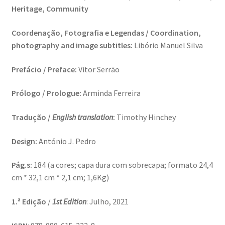
Heritage, Community
Génesis
Coordenação, Fotografia e Legendas / Coordination,
LISBOA AINDA – Olhares sobre a cidade em quarentena
photography and image subtitles:
Libório Manuel Silva
Mármore Preto / Black Marble
Prefácio / Preface:
Vitor Serrão
nós, os outros | we, the other
Prólogo / Prologue:
Arminda Ferreira
Tradução /
English translation
:
Timothy Hinchey
O Passeio da Luz
Design:
António J. Pedro
Passeando pela Indochina…
Pág.s:
184 (a cores; capa dura com sobrecapa; formato 24,4
Pequenos Outonos
cm * 32,1 cm * 2,1 cm; 1,6Kg)
Playboy World, de Ana Dias
1.ª Edição
/
1st Edition
: Julho, 2021