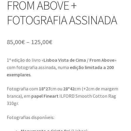
FROM ABOVE +
Ana Manuel Mestre vence Maratona Fotográfica Fnac
Évora
FOTOGRAFIA ASSINADA
Cabo Mondego
85,00
€
–
125,00
€
Encontros da Imagem
1ª edição do livro «
Lisboa Vista de Cima / From Above
»
Enlaçando o Douro…
com fotografia assinada, numa
edição limitada a 200
exemplares
.
Fashion on movement
Fotografia com
18*27
cm ou
28*42
cm (+2cm de margem
Flores em ponto Macro / Macro Spot Flowers
branca), em
papel Fineart
ILFORD Smooth Cotton Rag
310gr.
Fotograficamente
Fotografias disponíveis:
FRAME.IT