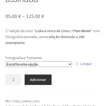
Dia Mundial da Terra
Price
85.00
€
–
125.00
€
Dicas
range:
Dicas de Fotografia
1ª edição do livro “
Lisboa Vista de Cima /
From Above
” com
85.00 €
fotografia assinada, numa
edição limitada a 200
through
Dicas Photoshop
exemplares
.
125.00 €
FEIRA DO LIVRO: Última semana da Campanha 50-15
Fotografia e Tamanho
Limpar
Livros gratuitos de Fotografia
Quantidade
Patrocínio a DICAS DE FOTOGRAFIA
Adicionar
de
Lisboa
Teletrabalho e Ensino à distância
Vista
de
REF:
Fotos_Lisboa_Livro
TOP 10