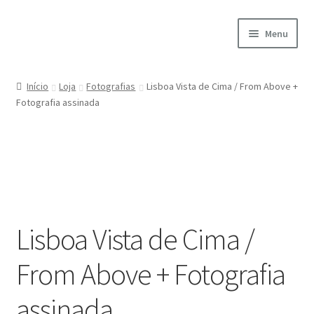
Ir
Saltar
Menu
para
para
a
o
Início
navegação
conteúdo
Início
Loja
Fotografias
Lisboa Vista de Cima / From Above +
Fotografia assinada
A minha conta
Encomendas
Carrinho
Checkout
Lisboa Vista de Cima /
Cookie Policy
From Above + Fotografia
Courses
assinada