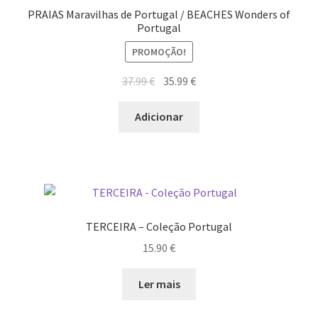
PRAIAS Maravilhas de Portugal / BEACHES Wonders of
Portugal
PROMOÇÃO!
O
O
37.99
€
35.99
€
preço
preço
original
atual
Adicionar
era:
é:
37.99 €.
35.99 €.
TERCEIRA – Coleção Portugal
15.90
€
Ler mais