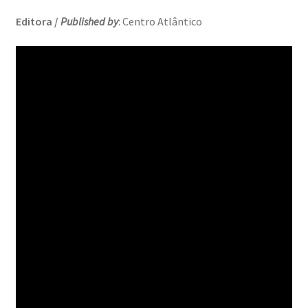
Resultados do Concurso de Fotografia Raízes
Editora /
Published by
: Centro Atlântico
Ring Portraits Project (teste Masonry)
Sentir a Ria
Shades of Sensuality
Sobre|Viver
Teste Ring Portraits com 4 imagens
The Best of Celestial Scenes
Ver o Porto em Brasília
Visões sobre o Porto