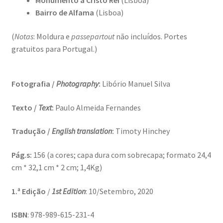
Monumento a Cristo Rei
(Lisboa)
Génesis
Bairro de Alfama
(Lisboa)
(
Notas
:
Moldura e
passepartout
não incluídos. Portes
LISBOA AINDA – Olhares sobre a cidade em quarentena
gratuitos para Portugal.)
Mármore Preto / Black Marble
Fotografia /
Photography
:
Libório Manuel Silva
nós, os outros | we, the other
Texto /
Text
:
Paulo Almeida Fernandes
O Passeio da Luz
Tradução /
English translation
:
Timoty Hinchey
Passeando pela Indochina…
Pág.s:
156 (a cores; capa dura com sobrecapa; formato 24,4
cm * 32,1 cm * 2 cm; 1,4Kg)
Pequenos Outonos
1.ª Edição
/
1st Edition
: 10/Setembro, 2020
Playboy World, de Ana Dias
ISBN
: 978-989-615-231-4