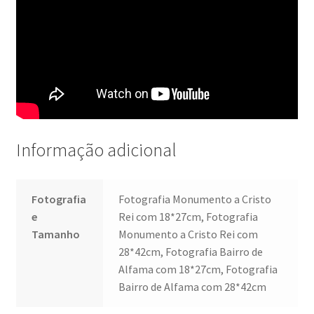
Wide Visions
Loja
Como adquirir produtos?
Dia Mundial do Livro e dos Direitos de Autor
Informação adicional
Especiais Temáticos
Fotografia
Fotografia Monumento a Cristo
Impressão e Criatividade
e
Rei com 18*27cm, Fotografia
Tamanho
Monumento a Cristo Rei com
My Courses
28*42cm, Fotografia Bairro de
Alfama com 18*27cm, Fotografia
Página
Bairro de Alfama com 28*42cm