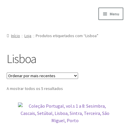
Ir
Saltar
Menu
para
para
a
o
Início
navegação
conteúdo
Início
Loja
Produtos etiquetados com “Lisboa”
A minha conta
Lisboa
Encomendas
Carrinho
Ordenado
A mostrar todos os 5 resultados
Checkout
por
mais
Cookie Policy
recentes
Courses