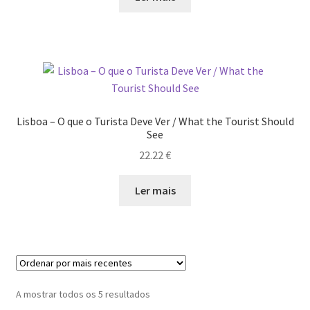
Ana Manuel Mestre vence Maratona Fotográfica Fnac
the
Évora
product
page
Cabo Mondego
Encontros da Imagem
Lisboa – O que o Turista Deve Ver / What the Tourist Should
See
Enlaçando o Douro…
22.22
€
Fashion on movement
Ler mais
Flores em ponto Macro / Macro Spot Flowers
Fotograficamente
FRAME.IT
Ordenado
A mostrar todos os 5 resultados
por