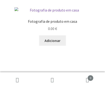
Fotografia de produto em casa
0.00
€
Adicionar
Patrocínio
0
Pesquisar
Pesquisa
por: