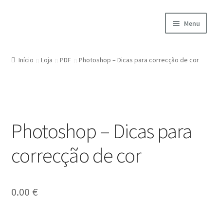
Ir
Saltar
Menu
para
para
a
o
Início
navegação
conteúdo
Início
Loja
PDF
Photoshop – Dicas para correcção de cor
A minha conta
Encomendas
Photoshop – Dicas para
Carrinho
correcção de cor
Checkout
Cookie Policy
0.00
€
Courses