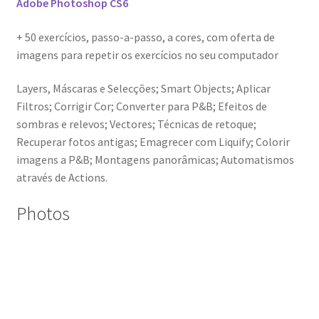
Adobe Photoshop CS6
Génesis
+ 50 exercícios, passo-a-passo, a cores, com oferta de
imagens para repetir os exercícios no seu computador
LISBOA AINDA – Olhares sobre a cidade em quarentena
Layers, Máscaras e Selecções; Smart Objects; Aplicar
Mármore Preto / Black Marble
Filtros; Corrigir Cor; Converter para P&B; Efeitos de
sombras e relevos; Vectores; Técnicas de retoque;
nós, os outros | we, the other
Recuperar fotos antigas; Emagrecer com Liquify; Colorir
imagens a P&B; Montagens panorâmicas; Automatismos
O Passeio da Luz
através de Actions.
Passeando pela Indochina…
Photos
Pequenos Outonos
Playboy World, de Ana Dias