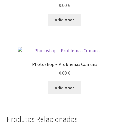
0.00
€
Wide Visions
Adicionar
Loja
Como adquirir produtos?
Dia Mundial do Livro e dos Direitos de Autor
Photoshop – Problemas Comuns
Especiais Temáticos
0.00
€
Impressão e Criatividade
Adicionar
My Courses
Página
Produtos Relacionados