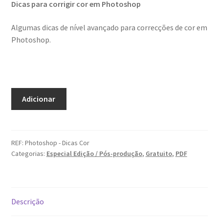
Dicas para corrigir cor em Photoshop
Dia Mundial da Terra
Algumas dicas de nível avançado para correcções de cor em
Dicas
Photoshop.
Dicas de Fotografia
Dicas Photoshop
Quantidade
Adicionar
de
FEIRA DO LIVRO: Última semana da Campanha 50-15
Photoshop
-
Livros gratuitos de Fotografia
Dicas
REF:
Photoshop - Dicas Cor
Categorias:
Especial Edição / Pós-produção
,
Gratuito
,
PDF
para
Patrocínio a DICAS DE FOTOGRAFIA
correcção
de
Teletrabalho e Ensino à distância
cor
Descrição
TOP 10