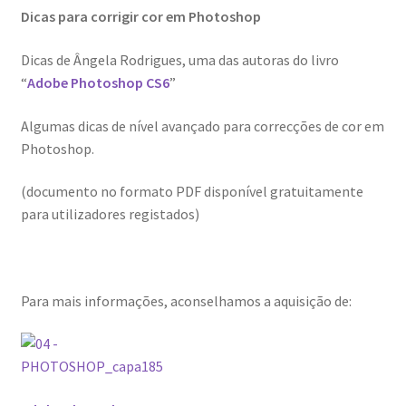
Dicas para corrigir cor em Photoshop
Ana Manuel Mestre vence Maratona Fotográfica Fnac
Évora
Dicas de Ângela Rodrigues, uma das autoras do livro
“
Adobe Photoshop CS6
”
Cabo Mondego
Algumas dicas de nível avançado para correcções de cor em
Encontros da Imagem
Photoshop.
Enlaçando o Douro…
(documento no formato PDF disponível gratuitamente
para utilizadores registados)
Fashion on movement
Flores em ponto Macro / Macro Spot Flowers
Para mais informações, aconselhamos a aquisição de:
Fotograficamente
FRAME.IT