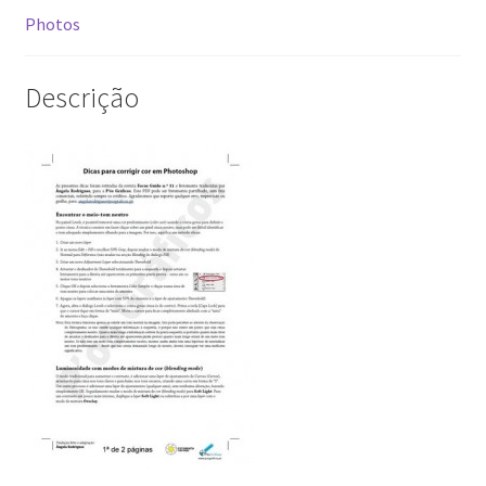
Photos
Video Dicas
Descrição
e1b684ded3f4f5ced561f48734dab24c7032ee3b.html
Exposições
“Um Rio, Uma Serra”, de Manuel Justo Gardete
«FOTO | PHOTO PORTUGAL»
200 DIAS PARA DENTRO
About looking
Ana Dias – Uma viagem ao mundo Playboy