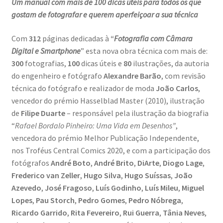
Um manual com mais de 100 dicas úteis para todos os que
Dia Mundial da Terra
gostam de fotografar e querem aperfeiçoar a sua técnica
Dicas
Com
312
páginas dedicadas à
“
Fotografia com Câmara
Digital e Smartphone
” esta nova obra técnica com mais de:
Dicas de Fotografia
300
fotografias,
100
dicas úteis e
80
ilustrações, da autoria
do engenheiro e fotógrafo
Alexandre Barão
, com revisão
técnica do fotógrafo e realizador de moda
João Carlos
,
Dicas Photoshop
vencedor do prémio Hasselblad Master (2010), ilustração
de
Filipe Duarte
– responsável pela ilustração da biografia
FEIRA DO LIVRO: Última semana da Campanha 50-15
“
Rafael Bordalo Pinheiro: Uma Vida em Desenhos”
,
vencedora do prémio Melhor Publicação Independente,
Livros gratuitos de Fotografia
nos Troféus Central Comics 2020,
e com a participação dos
fotógrafos
André Boto
,
André Brito
,
DiArte
,
Diogo Lage
,
Patrocínio a DICAS DE FOTOGRAFIA
Frederico van Zeller
,
Hugo Silva
,
Hugo Suíssas
,
João
Azevedo
,
José Fragoso
,
Luís Godinho
,
Luís Mileu
,
Miguel
Teletrabalho e Ensino à distância
Lopes
,
Pau Storch
,
Pedro Gomes
,
Pedro Nóbrega
,
Ricardo Garrido
,
Rita Fevereiro
,
Rui Guerra
,
Tânia Neves
,
TOP 10