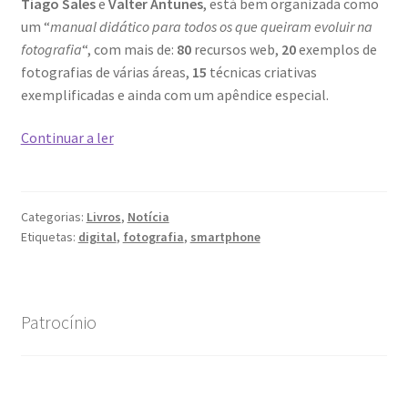
Tiago Sales
e
Valter Antunes
, está bem organizada como
um “
manual didático para todos os que queiram evoluir na
Video Dicas
fotografia
“, com mais de:
80
recursos web,
20
exemplos de
fotografias de várias áreas,
15
técnicas criativas
e1b684ded3f4f5ced561f48734dab24c7032ee3b.html
exemplificadas e ainda com um apêndice especial.
Fotografia
Continuar a ler
Exposições
com
câmara
“Um Rio, Uma Serra”, de Manuel Justo Gardete
digital
Categorias:
Livros
,
Notícia
e
«FOTO | PHOTO PORTUGAL»
Etiquetas:
digital
,
fotografia
,
smartphone
smartphone
200 DIAS PARA DENTRO
Patrocínio
About looking
Ana Dias – Uma viagem ao mundo Playboy