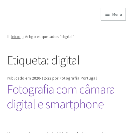
Ir
Saltar
Menu
para
para
a
o
Início
navegação
conteúdo
Início
Artigo etiquetados “digital”
A minha conta
Etiqueta:
digital
Encomendas
Carrinho
Publicado em
2020-12-22
por
Fotografia Portugal
Fotografia com câmara
Checkout
digital e smartphone
Cookie Policy
Courses