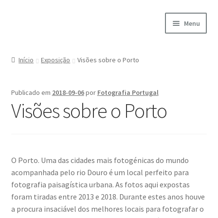
Ir
Saltar
Menu
para
para
a
o
Início
navegação
conteúdo
Início
Exposição
Visões sobre o Porto
A minha conta
Publicado em
2018-09-06
por
Fotografia Portugal
Encomendas
Visões sobre o Porto
Carrinho
Checkout
O Porto. Uma das cidades mais fotogénicas do mundo
acompanhada pelo rio Douro é um local perfeito para
Cookie Policy
fotografia paisagística urbana. As fotos aqui expostas
foram tiradas entre 2013 e 2018. Durante estes anos houve
Courses
a procura insaciável dos melhores locais para fotografar o