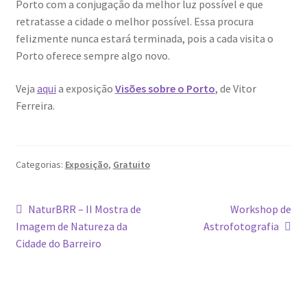
Porto com a conjugação da melhor luz possível e que
Dia Mundial da Terra
retratasse a cidade o melhor possível. Essa procura
felizmente nunca estará terminada, pois a cada visita o
Dicas
Porto oferece sempre algo novo.
Dicas de Fotografia
Veja
aqui
a exposição
Visões sobre o Porto
, de Vitor
Ferreira.
Dicas Photoshop
FEIRA DO LIVRO: Última semana da Campanha 50-15
Categorias:
Exposição
,
Gratuito
Livros gratuitos de Fotografia
Navegação
Artigo
Artigo
NaturBRR – II Mostra de
Workshop de
anterior:
seguinte:
Imagem de Natureza da
Astrofotografia
Patrocínio a DICAS DE FOTOGRAFIA
de
Cidade do Barreiro
artigos
Teletrabalho e Ensino à distância
TOP 10