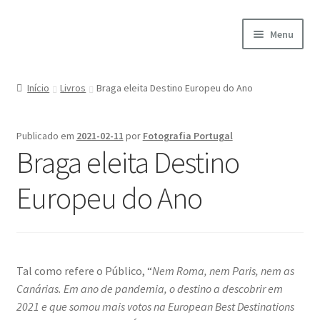
Ir
Saltar
Menu
para
para
a
o
Início
navegação
conteúdo
Início
Livros
Braga eleita Destino Europeu do Ano
A minha conta
Publicado em
2021-02-11
por
Fotografia Portugal
Encomendas
Braga eleita Destino
Carrinho
Europeu do Ano
Checkout
Cookie Policy
Tal como refere o Público, “
Nem Roma, nem Paris, nem as
Canárias. Em ano de pandemia, o destino a descobrir em
Courses
2021 e que somou mais votos na European Best Destinations