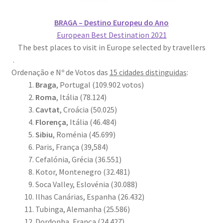
BRAGA – Destino Europeu do Ano
Video Dicas
European Best Destination 2021
The best places to visit in Europe selected by travellers
e1b684ded3f4f5ced561f48734dab24c7032ee3b.html
.
Ordenação
e Nº de Votos das
15 cidades distinguidas
:
Exposições
Braga
, Portugal (109.902 votos)
Roma
, Itália (78.124)
“Um Rio, Uma Serra”, de Manuel Justo Gardete
Cavtat
, Croácia (50.025)
Florença
, Itália (46.484)
«FOTO | PHOTO PORTUGAL»
Sibiu
, Roménia (45.699)
Paris, França (39,584)
200 DIAS PARA DENTRO
Cefalónia, Grécia (36.551)
Kotor, Montenegro (32.481)
About looking
Soca Valley, Eslovénia (30.088)
Ilhas Canárias, Espanha (26.432)
Ana Dias – Uma viagem ao mundo Playboy
Tubinga, Alemanha (25.586)
Dordonha, França (24.427)