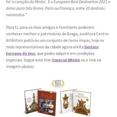
foi ‘o coração do Minho’. É o European Best Destination 2021 e
Dia Mundial da Terra
deixa para trás Roma, Paris ou Florença, entre 20 destinos
nomeados.
”
Dicas
Para ti, para os teus amigos e familiares poderem
Dicas de Fotografia
conhecer melhor o património de Braga, a editora Centro
Atlântico publicou um conjunto de livros ímpar, hoje os
Dicas Photoshop
mais representativos da cidade agora eleita
Destino
Europeu do Ano
, que podes adquirir em condições
especiais. Segue este link:
Especial BRAGA
ou o link na
FEIRA DO LIVRO: Última semana da Campanha 50-15
imagem abaixo:
Livros gratuitos de Fotografia
Patrocínio a DICAS DE FOTOGRAFIA
Teletrabalho e Ensino à distância
TOP 10