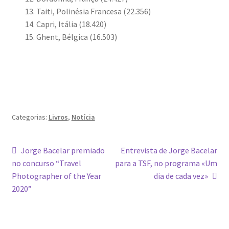
Taiti, Polinésia Francesa (22.356)
Ana Manuel Mestre vence Maratona Fotográfica Fnac
Capri, Itália (18.420)
Évora
Ghent, Bélgica (16.503)
Cabo Mondego
Encontros da Imagem
Enlaçando o Douro…
Categorias:
Livros
,
Notícia
Fashion on movement
Navegação
Artigo
Artigo
Jorge Bacelar premiado
Entrevista de Jorge Bacelar
Flores em ponto Macro / Macro Spot Flowers
anterior:
seguinte:
no concurso “Travel
para a TSF, no programa «Um
de
Photographer of the Year
dia de cada vez»
artigos
Fotograficamente
2020”
FRAME.IT