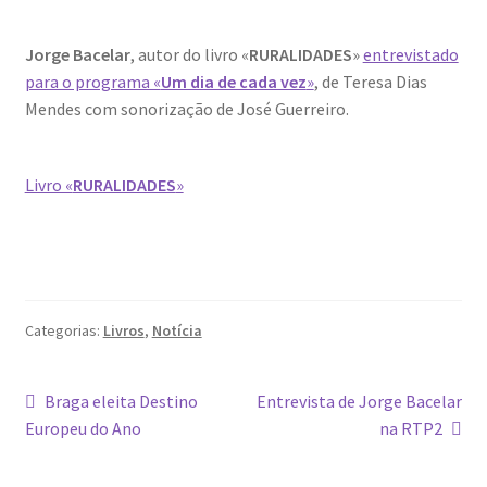
Dia Mundial da Terra
Jorge Bacelar
, autor do livro «
RURALIDADES
»
entrevistado
Dicas
para o programa «
Um dia de cada vez
»
, de Teresa Dias
Mendes com sonorização de José Guerreiro.
Dicas de Fotografia
Livro «
RURALIDADES
»
Dicas Photoshop
FEIRA DO LIVRO: Última semana da Campanha 50-15
Livros gratuitos de Fotografia
Categorias:
Livros
,
Notícia
Patrocínio a DICAS DE FOTOGRAFIA
Navegação
Artigo
Artigo
Braga eleita Destino
Entrevista de Jorge Bacelar
Teletrabalho e Ensino à distância
anterior:
seguinte:
Europeu do Ano
na RTP2
de
TOP 10