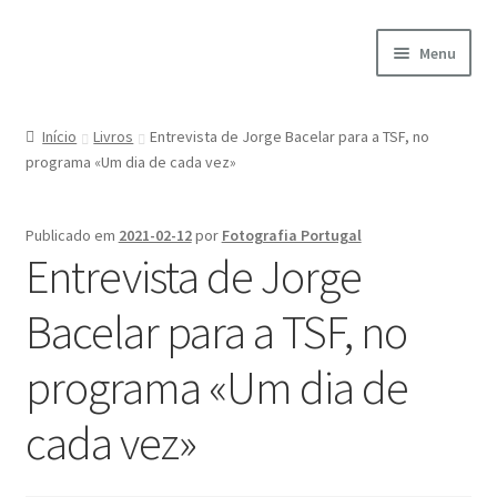
Ir
Saltar
Menu
para
para
a
o
Início
navegação
conteúdo
Início
Livros
Entrevista de Jorge Bacelar para a TSF, no
programa «Um dia de cada vez»
A minha conta
Encomendas
Publicado em
2021-02-12
por
Fotografia Portugal
Entrevista de Jorge
Carrinho
Bacelar para a TSF, no
Checkout
programa «Um dia de
Cookie Policy
cada vez»
Courses