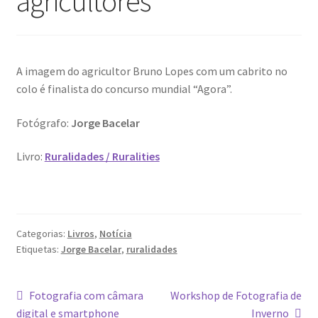
agricultores”
Dia Mundial da Terra
Dicas
A imagem do agricultor Bruno Lopes com um cabrito no
Dicas de Fotografia
colo é finalista do concurso mundial “Agora”.
Fotógrafo:
Jorge Bacelar
Dicas Photoshop
Livro:
Ruralidades / Ruralities
FEIRA DO LIVRO: Última semana da Campanha 50-15
Livros gratuitos de Fotografia
Categorias:
Livros
,
Notícia
Patrocínio a DICAS DE FOTOGRAFIA
Etiquetas:
Jorge Bacelar
,
ruralidades
Teletrabalho e Ensino à distância
Navegação
Artigo
Artigo
Fotografia com câmara
Workshop de Fotografia de
anterior:
seguinte:
digital e smartphone
Inverno
TOP 10