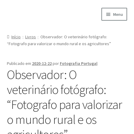
Ir
Saltar
Menu
para
para
a
o
Início
navegação
conteúdo
Início
Livros
Observador: O veterinário fotógrafo:
“Fotografo para valorizar o mundo rural e os agricultores”
A minha conta
Encomendas
Publicado em
2020-12-22
por
Fotografia Portugal
Observador: O
Carrinho
veterinário fotógrafo:
Checkout
“Fotografo para valorizar
Cookie Policy
o mundo rural e os
Courses