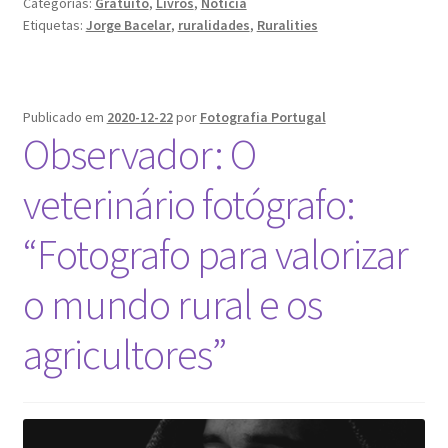
Categorias:
Gratuito
,
Livros
,
Notícia
fotográfico:
Etiquetas:
Jorge Bacelar
,
ruralidades
,
Ruralities
“A
fotografia
do
Jorge
Publicado em
2020-12-22
por
Fotografia Portugal
Observador: O
Bacelar”
veterinário fotógrafo:
“Fotografo para valorizar
o mundo rural e os
agricultores”