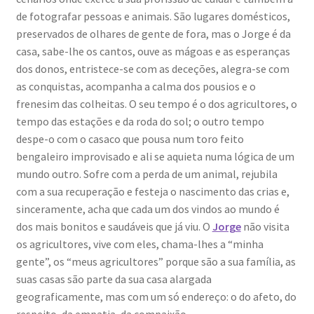
de fotografar pessoas e animais. São lugares domésticos,
Wide Visions
preservados de olhares de gente de fora, mas o Jorge é da
casa, sabe-lhe os cantos, ouve as mágoas e as esperanças
Loja
dos donos, entristece-se com as deceções, alegra-se com
as conquistas, acompanha a calma dos pousios e o
Como adquirir produtos?
frenesim das colheitas. O seu tempo é o dos agricultores, o
tempo das estações e da roda do sol; o outro tempo
Dia Mundial do Livro e dos Direitos de Autor
despe-o com o casaco que pousa num toro feito
bengaleiro improvisado e ali se aquieta numa lógica de um
Especiais Temáticos
mundo outro. Sofre com a perda de um animal, rejubila
com a sua recuperação e festeja o nascimento das crias e,
Impressão e Criatividade
sinceramente, acha que cada um dos vindos ao mundo é
dos mais bonitos e saudáveis que já viu. O
Jorge
não visita
My Courses
os agricultores, vive com eles, chama-lhes a “minha
gente”, os “meus agricultores” porque são a sua família, as
suas casas são parte da sua casa alargada
Página
geograficamente, mas com um só endereço: o do afeto, do
respeito, da empatia, da compaixão.