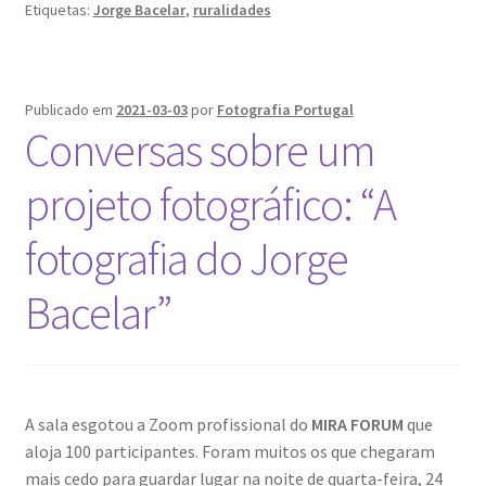
Etiquetas:
Jorge Bacelar
,
ruralidades
Ana Manuel Mestre vence Maratona Fotográfica Fnac
Évora
Cabo Mondego
Publicado em
2021-03-03
por
Fotografia Portugal
Conversas sobre um
Encontros da Imagem
projeto fotográfico: “A
Enlaçando o Douro…
fotografia do Jorge
Fashion on movement
Bacelar”
Flores em ponto Macro / Macro Spot Flowers
Fotograficamente
A sala esgotou a Zoom profissional do
MIRA FORUM
que
aloja 100 participantes. Foram muitos os que chegaram
FRAME.IT
mais cedo para guardar lugar na noite de quarta-feira, 24