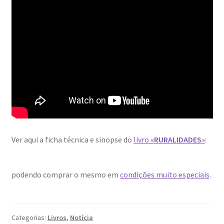
Video Dicas
e1b684ded3f4f5ced561f48734dab24c7032ee3b.html
Exposições
“Um Rio, Uma Serra”, de Manuel Justo Gardete
«FOTO | PHOTO PORTUGAL»
Ver aqui a ficha técnica e sinopse do
livro «
RURALIDADES
»
:
200 DIAS PARA DENTRO
podendo comprar o mesmo em
condições muito especiais
.
About looking
Ana Dias – Uma viagem ao mundo Playboy
Categorias:
Livros
,
Notícia