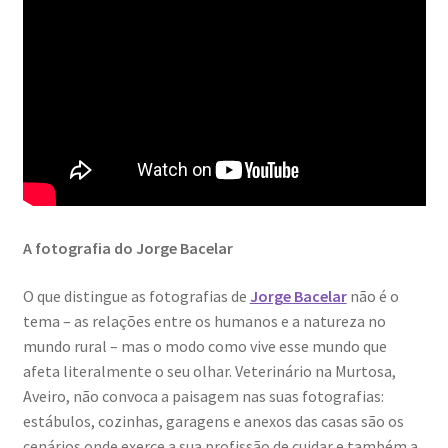
Resultados do Concurso de Fotografia Raízes
Ring Portraits Project (teste Masonry)
Sentir a Ria
Shades of Sensuality
Sobre|Viver
A fotografia do Jorge Bacelar
Teste Ring Portraits com 4 imagens
O que distingue as fotografias de
Jorge Bacelar
não é o
The Best of Celestial Scenes
tema – as relações entre os humanos e a natureza no
mundo rural – mas o modo como vive esse mundo que
afeta literalmente o seu olhar. Veterinário na Murtosa,
Ver o Porto em Brasília
Aveiro, não convoca a paisagem nas suas fotografias:
estábulos, cozinhas, garagens e anexos das casas são os
Visões sobre o Porto
cenários onde exerce a sua profissão de cuidar e também a