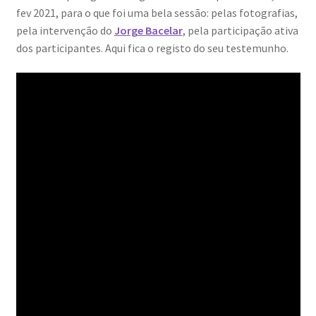
fev 2021, para o que foi uma bela sessão: pelas fotografias,
Génesis
pela intervenção do
Jorge Bacelar
, pela participação ativa
dos participantes. Aqui fica o registo do seu testemunho.
LISBOA AINDA – Olhares sobre a cidade em quarentena
Mármore Preto / Black Marble
nós, os outros | we, the other
O Passeio da Luz
Passeando pela Indochina…
Pequenos Outonos
Playboy World, de Ana Dias