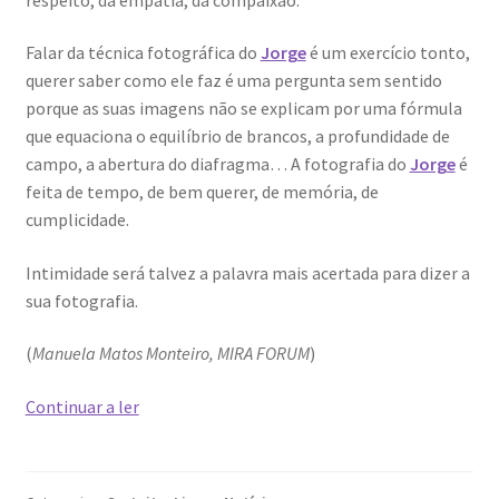
Quem somos
Falar da técnica fotográfica do
Jorge
é um exercício tonto,
Contactos
querer saber como ele faz é uma pergunta sem sentido
porque as suas imagens não se explicam por uma fórmula
Política de Privacidade e Transparência (RGPD)
que equaciona o equilíbrio de brancos, a profundidade de
campo, a abertura do diafragma… A fotografia do
Jorge
é
Regras
feita de tempo, de bem querer, de memória, de
cumplicidade.
Intimidade será talvez a palavra mais acertada para dizer a
sua fotografia.
(
Manuela Matos Monteiro, MIRA FORUM
)
Conversas
Continuar a ler
sobre
um
projeto