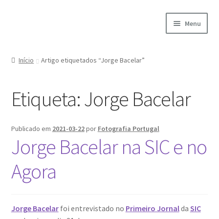
Ir
Saltar
Menu
para
para
a
o
Início
navegação
conteúdo
Início
Artigo etiquetados “Jorge Bacelar”
A minha conta
Etiqueta:
Jorge Bacelar
Encomendas
Carrinho
Publicado em
2021-03-22
por
Fotografia Portugal
Jorge Bacelar na SIC e no
Checkout
Agora
Cookie Policy
Courses
Jorge Bacelar
foi entrevistado no
Primeiro Jornal
da
SIC