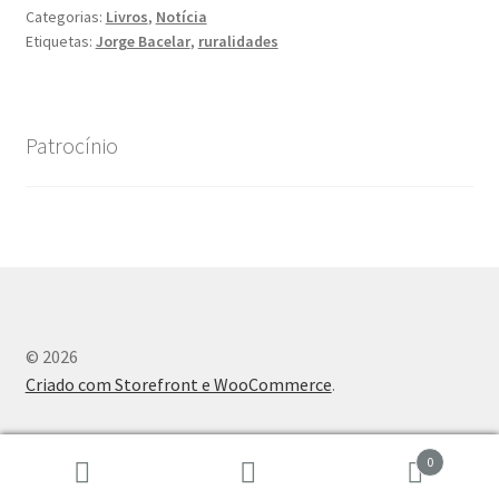
Categorias:
Livros
,
Notícia
Etiquetas:
Jorge Bacelar
,
ruralidades
Patrocínio
© 2026
Criado com Storefront e WooCommerce
.
0
Pesquisar
Pesquisa