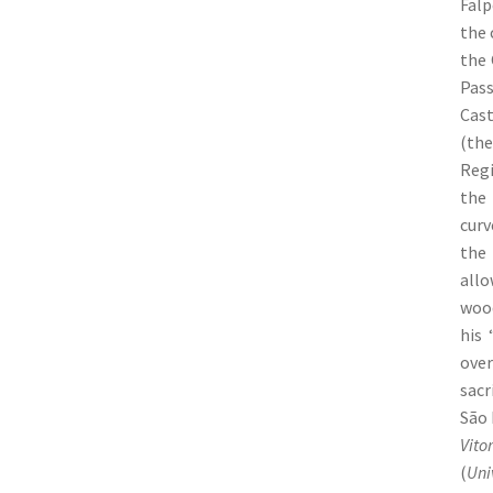
Falp
the 
the 
Pass
Cast
(th
Regi
the 
curv
the 
all
wood
his 
ove
sacr
São 
Vito
(
Univ