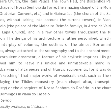
erra Church, the Raio Palace, the Town Hall, the Biscainhos Pa
chapel of Nossa Senhora da Torre, the amazing chapel of the Mon
Oratorian Convent, etc.) and in Guimarães (the church of the S
os, without taking into account the current towers), in Via
elo (the palace of the Malheiro Reimão family), in Arcos de Val
e Lapa Church), and in a few other towns throughout the M
on. The design of his architecture is rather personified, wheth
interplay of volumes, the outlines or the almost Borromini
es, always attached to the scenography and to the enchantment
corpulent ornament, a feature of his stylistic imprints. His g
owed him to leave his unique and unmistakable mark in
carving of altarpieces and of liturgic equipments, for it was d
“sketching” that major works of woodcraft exist, such as the
rlaying the Tibães monastery (main chapel altar, transept
isty) or the altarpiece of Nossa Senhora do Rosário in the chur
Domingos in Viana do Castelo.
r Serrão
ersity professor, art historian.