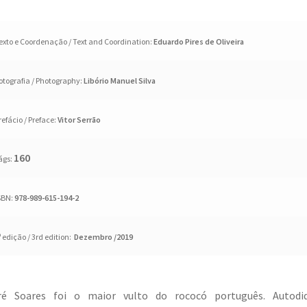
exto e Coordenação / Text and Coordination:
Eduardo Pires de Oliveira
otografia / Photography:
Libório Manuel Silva
refácio / Preface:
Vitor Serrão
160
ágs:
SBN:
978-989-615-194-2
ª edição / 3rd edition:
Dezembro /2019
ré Soares foi o maior vulto do rococó português. Autodid