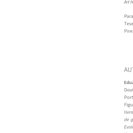
Art H
Para
Tese
Pire
AU
Edua
Dout
Por
Figu
livr
de g
Evol