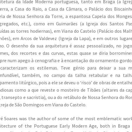
itetura da Idade Moderna portuguesa, tanto em Braga (a Igre
erra, a Casa do Raio, a Casa da Câmara, o Palácio dos Biscainh
la de Nossa Senhora da Torre, a espantosa Capela dos Monge
gregados, etc.), como em Guimarães (a Igreja dos Santos Pas
uídas as torres hodiernas), em Viana do Castelo (Palácio dos Mal
ões), em Arcos de Valdevez (Igreja da Lapa), e em outros lugar
o. O desenho da sua arquitetura é assaz pessoalizado, no jog
mes, dos recortes e das curvas, estas quase se diria borromine
re num apego à cenografia e à encantação do ornamento gordo
 caracterizam os estilemas. Teve génio para deixar a sua m
onfundível, também, no campo da talha retabular e na talh
pamento litúrgico, pois a ele se deveu o ‘risco’ de obras de entalh
diosas como a que reveste o mosteiro de Tibães (altares da ca
 transepto e sacristia), ou a do retábulo de Nossa Senhora do Ro
greja de São Domingos em Viana do Castelo.
é Soares was the author of some of the most emblematic wor
itecture of the Portuguese Early Modern Age, both in Braga