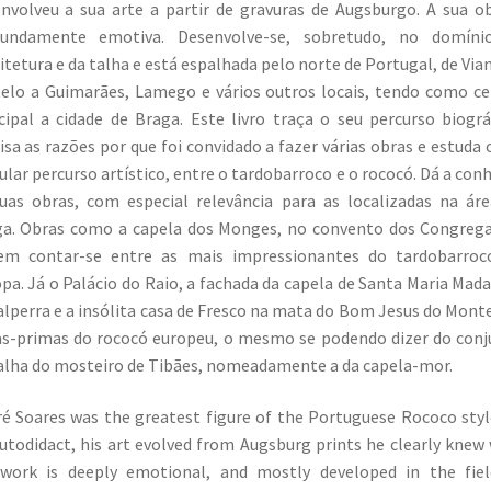
nvolveu a sua arte a partir de gravuras de Augsburgo. A sua o
fundamente emotiva. Desenvolve-se, sobretudo, no domíni
itetura e da talha e está espalhada pelo norte de Portugal, de Via
elo a Guimarães, Lamego e vários outros locais, tendo como c
cipal a cidade de Braga. Este livro traça o seu percurso biográ
isa as razões por que foi convidado a fazer várias obras e estuda 
ular percurso artístico, entre o tardobarroco e o rococó. Dá a con
uas obras, com especial relevância para as localizadas na ár
a. Obras como a capela dos Monges, no convento dos Congreg
em contar-se entre as mais impressionantes do tardobarroc
pa. Já o Palácio do Raio, a fachada da capela de Santa Maria Mad
alperra e a insólita casa de Fresco na mata do Bom Jesus do Mont
s-primas do rococó europeu, o mesmo se podendo dizer do con
alha do mosteiro de Tibães, nomeadamente a da capela-mor.
é Soares was the greatest figure of the Portuguese Rococo styl
utodidact, his art evolved from Augsburg prints he clearly knew 
 work is deeply emotional, and mostly developed in the fiel