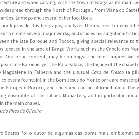
itecture and wood carving, with the town of Braga as its main ce
widespread through the North of Portugal, from Viana do Caste
arães, Lamego and several other locations.
 book provides his biography, analyzes the reasons for which h
ted to create several major works, and studies his singular artistic
een the late Baroque and Rococo, giving special relevance to 
s located in the area of Braga. Works such as the Capela dos Mo
he Oratorian convent, may be amongst the most impressive i
pean late Baroque; yet the Raio Palace, the façade of the chapel o
y Magdalene in Falperra and the unusual
Casa de Fresco
(a pil
ico over a fountain) in the Bom Jesus do Monte park are masterp
he European Rococo, and the same can be affirmed about the
ing ensemble of the Tibães Monastery, and in particular abou
in the main chapel.
rdo Pires de Oliveira
ré Soares foi o autor de algumas das obras mais emblemática