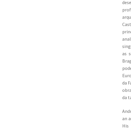
dese
pro
arqu
Cast
prin
anal
sing
as s
Brag
pod
Euro
da F
obra
da t
Andr
an a
His