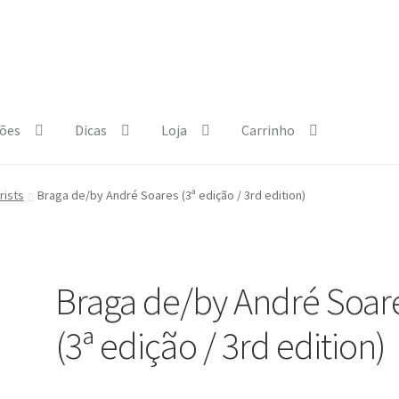
ões
Dicas
Loja
Carrinho
e Policy
Courses
Dia Mundial da Terra
Dicas
rists
Braga de/by André Soares (3ª edição / 3rd edition)
b.html
Exposições
Loja
My Courses
Página
Quem somos
Regras
Braga de/by André Soar
(3ª edição / 3rd edition)