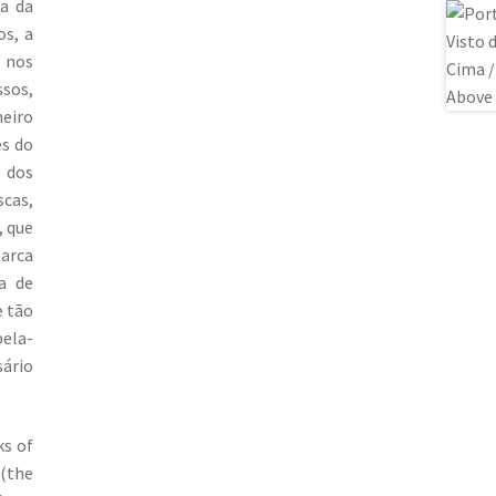
ja da
os, a
s nos
sos,
heiro
es do
o dos
scas,
, que
arca
a de
e tão
pela-
sário
ks of
 (the