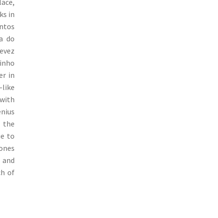
lace,
ks in
antos
na do
devez
inho
er in
-like
 with
enius
 the
ue to
 ones
 and
ch of