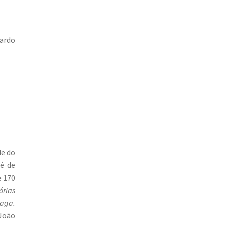
uardo
de do
sé de
e 170
órias
raga.
João