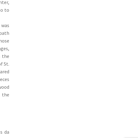
nter,
lo to
e was
 path
those
nges,
n the
f St.
lared
ieces
 wood
t the
s da