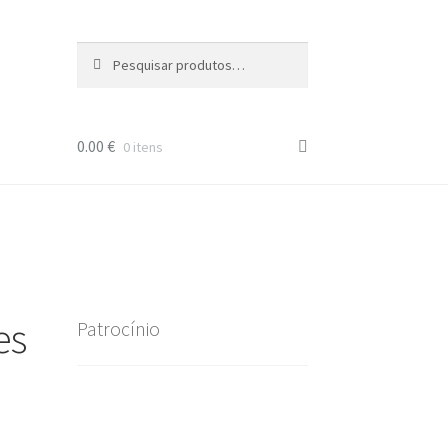
Pesquisar
Pesquisa
por:
0.00
€
0 itens
es
Patrocínio