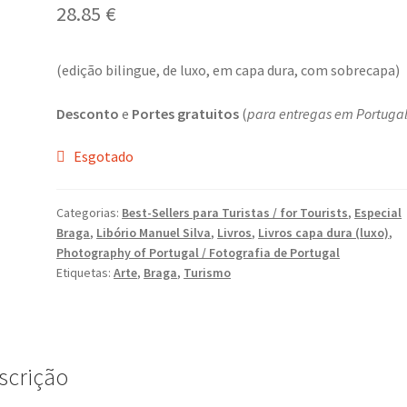
28.85
€
(edição bilingue, de luxo, em capa dura, com sobrecapa)
Desconto
e
P
ortes gratuitos
(
para entregas em Portuga
Esgotado
Categorias:
Best-Sellers para Turistas / for Tourists
,
Especial
Braga
,
Libório Manuel Silva
,
Livros
,
Livros capa dura (luxo)
,
Photography of Portugal / Fotografia de Portugal
Etiquetas:
Arte
,
Braga
,
Turismo
scrição