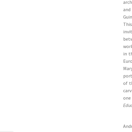
arch
and 
Guim
This
invi
betw
work
in t
Euro
Mar
port
of t
carv
one 
Edua
And