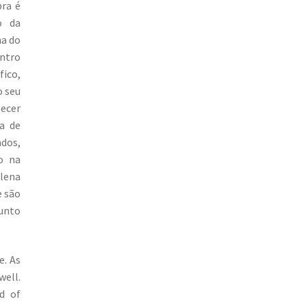
bra é
o da
na do
entro
fico,
o seu
hecer
ea de
ados,
o na
alena
e são
junto
e. As
well.
d of