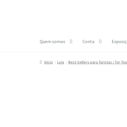
Ir
Saltar
para
para
a
o
navegação
conteúdo
Quem somos
Conta
Exposiç
Início
A minha conta
Carrinho
Checkout
Cooki
Início
Loja
Best-Sellers para Turistas / for Tou
e1b684ded3f4f5ced561f48734dab24c7032ee3