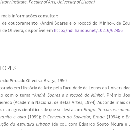
istory Institute, Faculty of Arts, University of Lisbon)
 mais informações consultar:
 de doutoramento «André Soares e o rococó do Minho», de Ed
s de Oliveira, disponível em
http://hdl.handle.net/10216/62456
TORES
rdo Pires de Oliveira
. Braga, 1950
orado em História de Arte pela Faculdade de Letras da Universida
to com o tema “
André Soares e o rococó do Minho
”. Prémio Jo
eiredo (Academia Nacional de Belas Artes, 1994). Autor de mais d
os e artigos científicos de que se destacam:
Braga. Percursos e mem
ranito e ouro
(1999);
O Convento do Salvador, Braga
(1994); e
B
ução da estrutura urbana
(de col. com Eduardo Souto Moura e 