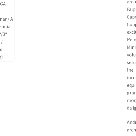
arqu
Falp
Cape
Con
excl
Reim
Minh
volu
semp
lhe
inc
equi
gran
mor,
da i
Andr
arch