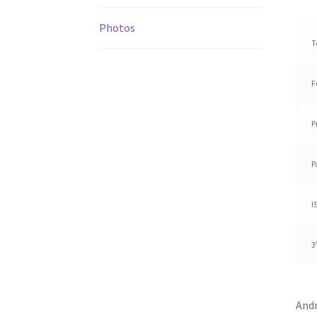
Photos
T
F
P
P
I
3
And