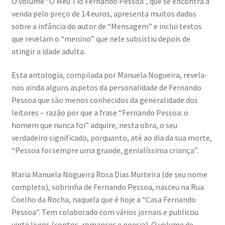
O volume “O Meu Tio Fernando Pessoa”, que se encontra à
venda pelo preço de 14 euros, apresenta muitos dados
sobre a infância do autor de “Mensagem” e inclui textos
que revelam o “menino” que nele subsistiu depois de
atingir a idade adulta.
Esta antologia, compilada por Manuela Nogueira, revela-
nos ainda alguns aspetos da personalidade de Fernando
Pessoa que são menos conhecidos da generalidade dos
leitores – razão por que a frase “Fernando Pessoa: o
homem que nunca foi” adquire, nesta obra, o seu
verdadeiro significado, porquanto, até ao dia da sua morte,
“Pessoa foi sempre uma grande, genialíssima criança”.
Maria Manuela Nogueira Rosa Dias Murteira (de seu nome
completo), sobrinha de Fernando Pessoa, nasceu na Rua
Coelho da Rocha, naquela que é hoje a “Casa Fernando
Pessoa”. Tem colaborado com vários jornais e publicou
vinte livros (contos, romances e poesia). O volume de