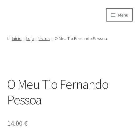
Ir
Saltar
Menu
para
para
a
o
Início
navegação
conteúdo
Início
Loja
Livros
O Meu Tio Fernando Pessoa
A minha conta
Encomendas
O Meu Tio Fernando
Carrinho
Pessoa
Checkout
Cookie Policy
14.00
€
Courses