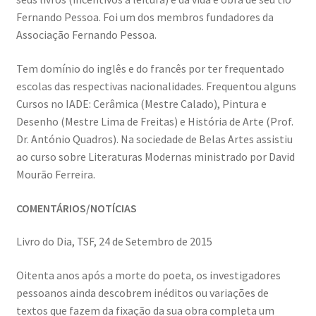
Quem somos
Fernando Pessoa. Foi um dos membros fundadores da
Associação Fernando Pessoa.
Contactos
Tem domínio do inglês e do francês por ter frequentado
Política de Privacidade e Transparência (RGPD)
escolas das respectivas nacionalidades. Frequentou alguns
Cursos no IADE: Cerâmica (Mestre Calado), Pintura e
Regras
Desenho (Mestre Lima de Freitas) e História de Arte (Prof.
Dr. António Quadros). Na sociedade de Belas Artes assistiu
ao curso sobre Literaturas Modernas ministrado por David
Mourão Ferreira.
COMENTÁRIOS/NOTÍCIAS
Livro do Dia, TSF, 24 de Setembro de 2015
Oitenta anos após a morte do poeta, os investigadores
pessoanos ainda descobrem inéditos ou variações de
textos que fazem da fixação da sua obra completa um