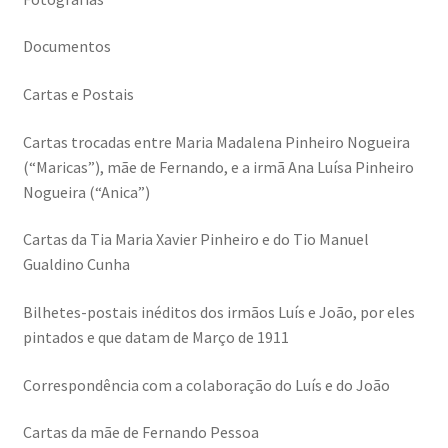
Resultados do Concurso de Fotografia Raízes
Documentos
Ring Portraits Project (teste Masonry)
Cartas e Postais
Sentir a Ria
Cartas trocadas entre Maria Madalena Pinheiro Nogueira
Shades of Sensuality
(“Maricas”), mãe de Fernando, e a irmã Ana Luísa Pinheiro
Nogueira (“Anica”)
Sobre|Viver
Cartas da Tia Maria Xavier Pinheiro e do Tio Manuel
Gualdino Cunha
Teste Ring Portraits com 4 imagens
Bilhetes-postais inéditos dos irmãos Luís e João, por eles
The Best of Celestial Scenes
pintados e que datam de Março de 1911
Ver o Porto em Brasília
Correspondência com a colaboração do Luís e do João
Visões sobre o Porto
Cartas da mãe de Fernando Pessoa