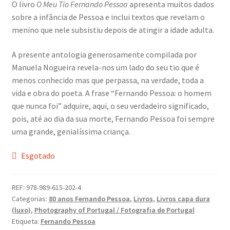
O livro
O Meu Tio Fernando Pessoa
apresenta muitos dados
Dia Mundial da Terra
sobre a infância de Pessoa e inclui textos que revelam o
menino que nele subsistiu depois de atingir a idade adulta.
Dicas
A presente antologia generosamente compilada por
Dicas de Fotografia
Manuela Nogueira revela-nos um lado do seu tio que é
menos conhecido mas que perpassa, na verdade, toda a
Dicas Photoshop
vida e obra do poeta. A frase “Fernando Pessoa: o homem
que nunca foi” adquire, aqui, o seu verdadeiro significado,
FEIRA DO LIVRO: Última semana da Campanha 50-15
pois, até ao dia da sua morte, Fernando Pessoa foi sempre
uma grande, genialíssima criança.
Livros gratuitos de Fotografia
Esgotado
Patrocínio a DICAS DE FOTOGRAFIA
REF:
978-989-615-202-4
Categorias:
80 anos Fernando Pessoa
,
Livros
,
Livros capa dura
Teletrabalho e Ensino à distância
(luxo)
,
Photography of Portugal / Fotografia de Portugal
Etiqueta:
Fernando Pessoa
TOP 10