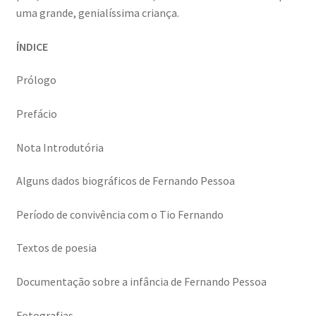
uma grande, genialíssima criança.
Génesis
ÍNDICE
LISBOA AINDA – Olhares sobre a cidade em quarentena
Prólogo
Mármore Preto / Black Marble
Prefácio
nós, os outros | we, the other
Nota Introdutória
O Passeio da Luz
Alguns dados biográficos de Fernando Pessoa
Passeando pela Indochina…
Período de convivência com o Tio Fernando
Pequenos Outonos
Textos de poesia
Playboy World, de Ana Dias
Documentação sobre a infância de Fernando Pessoa
Fotografias