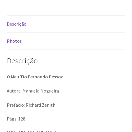
Video Dicas
Descrição
e1b684ded3f4f5ced561f48734dab24c7032ee3b.html
Photos
Exposições
Descrição
“Um Rio, Uma Serra”, de Manuel Justo Gardete
«FOTO | PHOTO PORTUGAL»
O Meu Tio Fernando Pessoa
Autora: Manuela Nogueira
200 DIAS PARA DENTRO
Prefácio: Richard Zenith
About looking
Págs: 128
Ana Dias – Uma viagem ao mundo Playboy