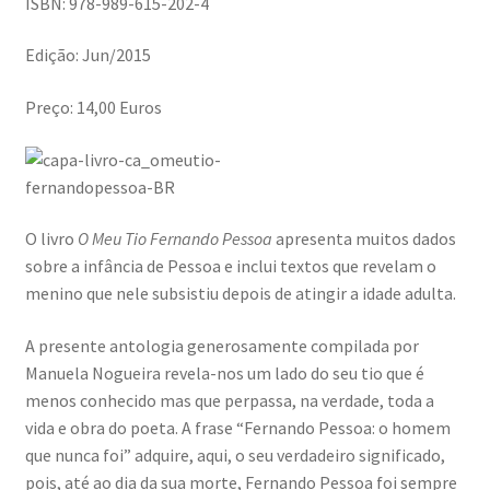
ISBN: 978-989-615-202-4
Ana Manuel Mestre vence Maratona Fotográfica Fnac
Évora
Edição: Jun/2015
Preço: 14,00 Euros
Cabo Mondego
Encontros da Imagem
Enlaçando o Douro…
O livro
O Meu Tio Fernando Pessoa
apresenta muitos dados
sobre a infância de Pessoa e inclui textos que revelam o
Fashion on movement
menino que nele subsistiu depois de atingir a idade adulta.
Flores em ponto Macro / Macro Spot Flowers
A presente antologia generosamente compilada por
Manuela Nogueira revela-nos um lado do seu tio que é
menos conhecido mas que perpassa, na verdade, toda a
Fotograficamente
vida e obra do poeta. A frase “Fernando Pessoa: o homem
que nunca foi” adquire, aqui, o seu verdadeiro significado,
FRAME.IT
pois, até ao dia da sua morte, Fernando Pessoa foi sempre