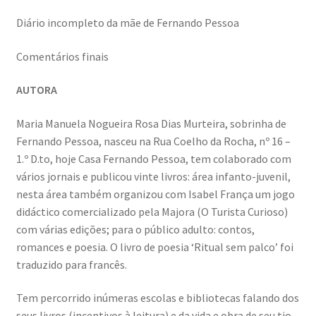
Wide Visions
Diário incompleto da mãe de Fernando Pessoa
Comentários finais
Loja
AUTORA
Como adquirir produtos?
Maria Manuela Nogueira Rosa Dias Murteira, sobrinha de
Dia Mundial do Livro e dos Direitos de Autor
Fernando Pessoa, nasceu na Rua Coelho da Rocha, nº 16 –
1.º D.to, hoje Casa Fernando Pessoa, tem colaborado com
Especiais Temáticos
vários jornais e publicou vinte livros: área infanto-juvenil,
nesta área também organizou com Isabel França um jogo
Impressão e Criatividade
didáctico comercializado pela Majora (O Turista Curioso)
com várias edições; para o público adulto: contos,
My Courses
romances e poesia. O livro de poesia ‘Ritual sem palco’ foi
traduzido para francês.
Página
Tem percorrido inúmeras escolas e bibliotecas falando dos
seus livros (incentivos à leitura) e da vida e obra de seu tio