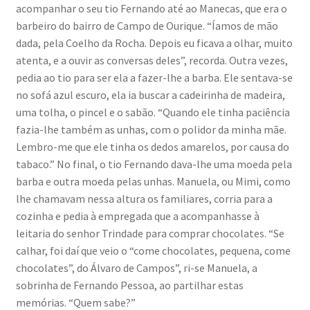
acompanhar o seu tio Fernando até ao Manecas, que era o
barbeiro do bairro de Campo de Ourique. “Íamos de mão
dada, pela Coelho da Rocha. Depois eu ficava a olhar, muito
atenta, e a ouvir as conversas deles”, recorda. Outra vezes,
pedia ao tio para ser ela a fazer-lhe a barba. Ele sentava-se
no sofá azul escuro, ela ia buscar a cadeirinha de madeira,
uma tolha, o pincel e o sabão. “Quando ele tinha paciência
fazia-lhe também as unhas, com o polidor da minha mãe.
Lembro-me que ele tinha os dedos amarelos, por causa do
tabaco.” No final, o tio Fernando dava-lhe uma moeda pela
barba e outra moeda pelas unhas. Manuela, ou Mimi, como
lhe chamavam nessa altura os familiares, corria para a
cozinha e pedia à empregada que a acompanhasse à
leitaria do senhor Trindade para comprar chocolates. “Se
calhar, foi daí que veio o “come chocolates, pequena, come
chocolates”, do Álvaro de Campos”, ri-se Manuela, a
sobrinha de Fernando Pessoa, ao partilhar estas
memórias. “Quem sabe?”