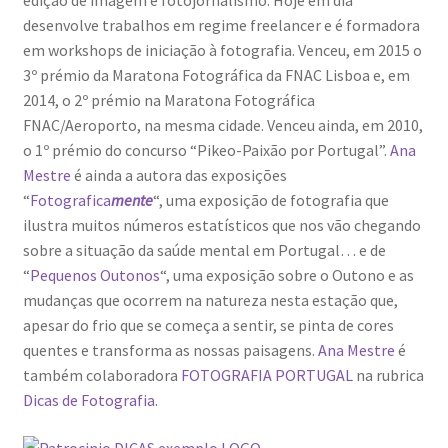
edição de imagem e fotojornalismo. Hoje em dia
Génesis
desenvolve trabalhos em regime freelancer e é formadora
em workshops de iniciação à fotografia. Venceu, em 2015 o
3º prémio da Maratona Fotográfica da FNAC Lisboa e, em
LISBOA AINDA – Olhares sobre a cidade em quarentena
2014, o 2º prémio na Maratona Fotográfica
FNAC/Aeroporto, na mesma cidade. Venceu ainda, em 2010,
Mármore Preto / Black Marble
o 1º prémio do concurso “Pikeo-Paixão por Portugal”.
Ana
Mestre
é ainda a autora das exposições
nós, os outros | we, the other
“
Fotografica
mente
“, uma exposição de fotografia que
ilustra muitos números estatísticos que nos vão chegando
O Passeio da Luz
sobre a situação da saúde mental em Portugal… e de
“
Pequenos Outonos
“, uma exposição sobre o Outono e as
Passeando pela Indochina…
mudanças que ocorrem na natureza nesta estação que,
apesar do frio que se começa a sentir, se pinta de cores
Pequenos Outonos
quentes e transforma as nossas paisagens.
Ana Mestre
é
também colaboradora
FOTOGRAFIA PORTUGAL
na rubrica
Playboy World, de Ana Dias
Dicas de Fotografia
.