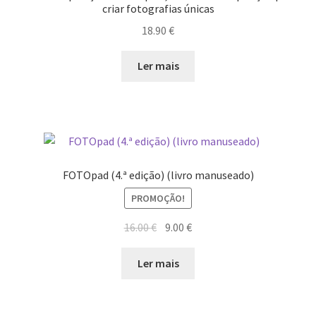
criar fotografias únicas
18.90
€
Ler mais
FOTOpad (4.ª edição) (livro manuseado)
PROMOÇÃO!
O
O
16.00
€
9.00
€
preço
preço
original
atual
Ler mais
era:
é:
16.00 €.
9.00 €.