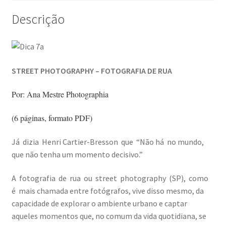
Descrição
Video Dicas
e1b684ded3f4f5ced561f48734dab24c7032ee3b.html
STREET PHOTOGRAPHY – FOTOGRAFIA DE RUA
Exposições
Por: Ana Mestre Photographia
“Um Rio, Uma Serra”, de Manuel Justo Gardete
(6 páginas, formato PDF)
«FOTO | PHOTO PORTUGAL»
Já dizia Henri Cartier-Bresson que “Não há no mundo,
que não tenha um momento decisivo.”
200 DIAS PARA DENTRO
A fotografia de rua ou street photography (SP), como
About looking
é mais chamada entre fotógrafos, vive disso mesmo, da
capacidade de explorar o ambiente urbano e captar
Ana Dias – Uma viagem ao mundo Playboy
aqueles momentos que, no comum da vida quotidiana, se