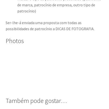
de marca, patrocínio de empresa, outro tipo de
Wide Visions
patrocínio)
Loja
Ser-lhe-á enviada uma proposta com todas as
possibilidades de patrocínio a DICAS DE FOTOGRAFIA.
Como adquirir produtos?
Photos
Dia Mundial do Livro e dos Direitos de Autor
Especiais Temáticos
Impressão e Criatividade
My Courses
Página
Também pode gostar…