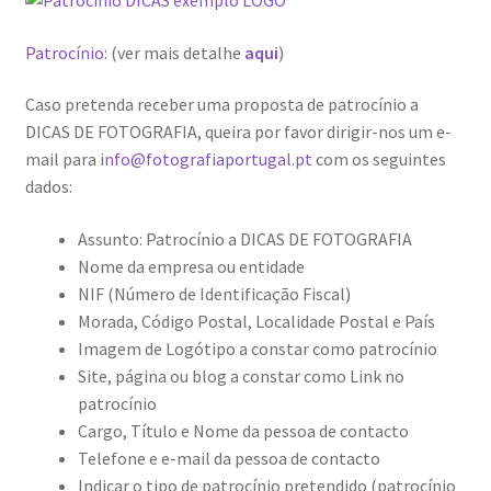
Resultados do Concurso de Fotografia Raízes
Patrocínio
: (ver mais detalhe
aqui
)
Ring Portraits Project (teste Masonry)
Caso pretenda receber uma proposta de patrocínio a
Sentir a Ria
DICAS DE FOTOGRAFIA, queira por favor dirigir-nos um e-
mail para
info@fotografiaportugal.pt
com os seguintes
Shades of Sensuality
dados:
Sobre|Viver
Assunto: Patrocínio a DICAS DE FOTOGRAFIA
Nome da empresa ou entidade
Teste Ring Portraits com 4 imagens
NIF (Número de Identificação Fiscal)
Morada, Código Postal, Localidade Postal e País
Imagem de Logótipo a constar como patrocínio
The Best of Celestial Scenes
Site, página ou blog a constar como Link no
patrocínio
Ver o Porto em Brasília
Cargo, Título e Nome da pessoa de contacto
Telefone e e-mail da pessoa de contacto
Visões sobre o Porto
Indicar o tipo de patrocínio pretendido (patrocínio