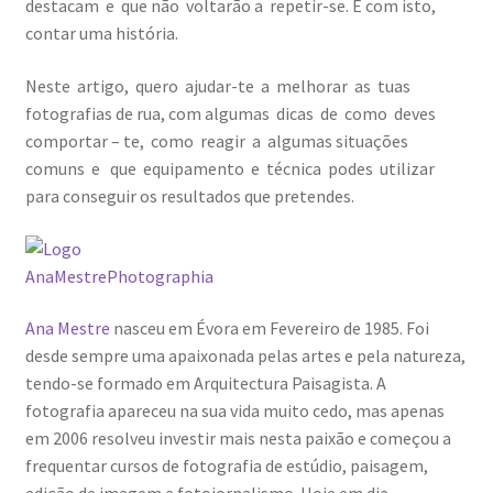
destacam e que não voltarão a repetir-se. E com isto,
Ana Manuel Mestre vence Maratona Fotográfica Fnac
contar uma história.
Évora
Neste artigo, quero ajudar-te a melhorar as tuas
Cabo Mondego
fotografias de rua, com algumas dicas de como deves
comportar – te, como reagir a algumas situações
comuns e que equipamento e técnica podes utilizar
Encontros da Imagem
para conseguir os resultados que pretendes.
Enlaçando o Douro…
Fashion on movement
Ana Mestre
nasceu em Évora em Fevereiro de 1985. Foi
Flores em ponto Macro / Macro Spot Flowers
desde sempre uma apaixonada pelas artes e pela natureza,
tendo-se formado em Arquitectura Paisagista. A
Fotograficamente
fotografia apareceu na sua vida muito cedo, mas apenas
em 2006 resolveu investir mais nesta paixão e começou a
FRAME.IT
frequentar cursos de fotografia de estúdio, paisagem,