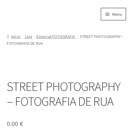
Ir
Saltar
Menu
para
para
a
o
Início
navegação
conteúdo
Início
Loja
Especial FOTOGRAFIA
STREET PHOTOGRAPHY –
FOTOGRAFIA DE RUA
A minha conta
Encomendas
Carrinho
STREET PHOTOGRAPHY
Checkout
– FOTOGRAFIA DE RUA
Cookie Policy
0.00
€
Courses