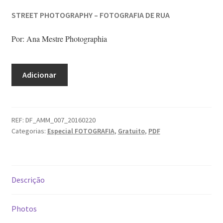
Dia Mundial da Terra
STREET PHOTOGRAPHY – FOTOGRAFIA DE RUA
Dicas
Por: Ana Mestre Photographia
Dicas de Fotografia
Quantidade
Adicionar
de
Dicas Photoshop
STREET
PHOTOGRAPHY
FEIRA DO LIVRO: Última semana da Campanha 50-15
-
REF:
DF_AMM_007_20160220
Categorias:
Especial FOTOGRAFIA
,
Gratuito
,
PDF
FOTOGRAFIA
Livros gratuitos de Fotografia
DE
RUA
Patrocínio a DICAS DE FOTOGRAFIA
Descrição
Teletrabalho e Ensino à distância
Photos
TOP 10