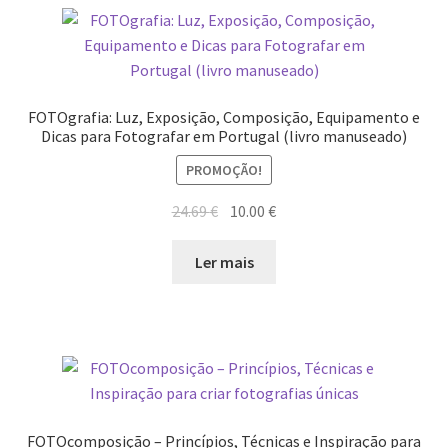
Quem somos
Contactos
Política de Privacidade e Transparência (RGPD)
FOTOgrafia: Luz, Exposição, Composição, Equipamento e
Dicas para Fotografar em Portugal (livro manuseado)
Regras
PROMOÇÃO!
O
O
24.69
€
10.00
€
preço
preço
original
atual
Ler mais
era:
é:
24.69 €.
10.00 €.
FOTOcomposição – Princípios, Técnicas e Inspiração para