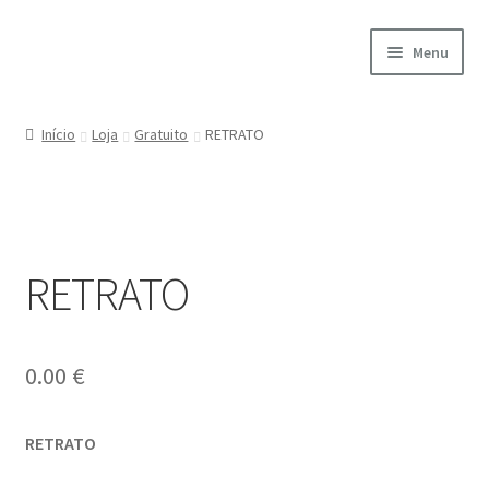
Ir
Saltar
Menu
para
para
a
o
Início
navegação
conteúdo
Início
Loja
Gratuito
RETRATO
A minha conta
Encomendas
RETRATO
Carrinho
Checkout
0.00
€
Cookie Policy
RETRATO
Courses