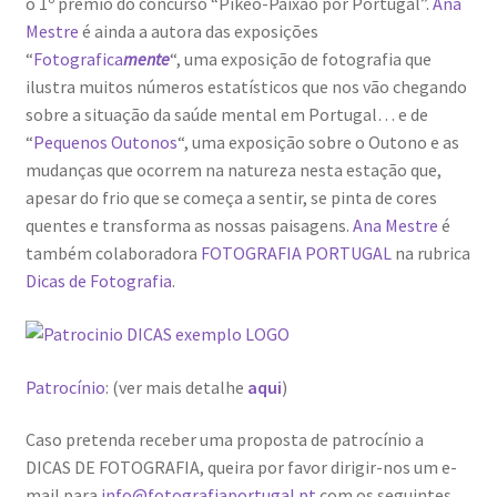
o 1º prémio do concurso “Pikeo-Paixão por Portugal”.
Ana
Génesis
Mestre
é ainda a autora das exposições
“
Fotografica
mente
“, uma exposição de fotografia que
LISBOA AINDA – Olhares sobre a cidade em quarentena
ilustra muitos números estatísticos que nos vão chegando
sobre a situação da saúde mental em Portugal… e de
“
Pequenos Outonos
“, uma exposição sobre o Outono e as
Mármore Preto / Black Marble
mudanças que ocorrem na natureza nesta estação que,
apesar do frio que se começa a sentir, se pinta de cores
nós, os outros | we, the other
quentes e transforma as nossas paisagens.
Ana Mestre
é
também colaboradora
FOTOGRAFIA PORTUGAL
na rubrica
O Passeio da Luz
Dicas de Fotografia
.
Passeando pela Indochina…
Pequenos Outonos
Patrocínio
: (ver mais detalhe
aqui
)
Playboy World, de Ana Dias
Caso pretenda receber uma proposta de patrocínio a
DICAS DE FOTOGRAFIA, queira por favor dirigir-nos um e-
mail para
info@fotografiaportugal.pt
com os seguintes