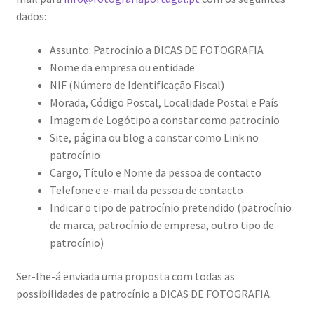
Resultados do Concurso de Fotografia Raízes
dados:
Ring Portraits Project (teste Masonry)
Assunto: Patrocínio a DICAS DE FOTOGRAFIA
Nome da empresa ou entidade
Sentir a Ria
NIF (Número de Identificação Fiscal)
Morada, Código Postal, Localidade Postal e País
Shades of Sensuality
Imagem de Logótipo a constar como patrocínio
Site, página ou blog a constar como Link no
Sobre|Viver
patrocínio
Cargo, Título e Nome da pessoa de contacto
Teste Ring Portraits com 4 imagens
Telefone e e-mail da pessoa de contacto
Indicar o tipo de patrocínio pretendido (patrocínio
The Best of Celestial Scenes
de marca, patrocínio de empresa, outro tipo de
patrocínio)
Ver o Porto em Brasília
Ser-lhe-á enviada uma proposta com todas as
possibilidades de patrocínio a DICAS DE FOTOGRAFIA.
Visões sobre o Porto