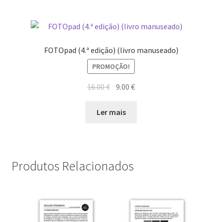
FOTOpad (4.ª edição) (livro manuseado)
PROMOÇÃO!
O
O
16.00
€
9.00
€
preço
preço
original
atual
Ler mais
era:
é:
16.00 €.
9.00 €.
Produtos Relacionados