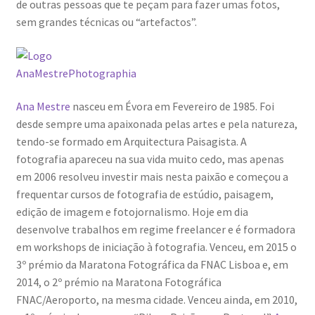
de outras pessoas que te peçam para fazer umas fotos,
Ana Manuel Mestre vence Maratona Fotográfica Fnac
sem grandes técnicas ou “artefactos”.
Évora
Cabo Mondego
Ana Mestre
nasceu em Évora em Fevereiro de 1985. Foi
Encontros da Imagem
desde sempre uma apaixonada pelas artes e pela natureza,
tendo-se formado em Arquitectura Paisagista. A
Enlaçando o Douro…
fotografia apareceu na sua vida muito cedo, mas apenas
em 2006 resolveu investir mais nesta paixão e começou a
Fashion on movement
frequentar cursos de fotografia de estúdio, paisagem,
edição de imagem e fotojornalismo. Hoje em dia
Flores em ponto Macro / Macro Spot Flowers
desenvolve trabalhos em regime freelancer e é formadora
em workshops de iniciação à fotografia. Venceu, em 2015 o
Fotograficamente
3º prémio da Maratona Fotográfica da FNAC Lisboa e, em
2014, o 2º prémio na Maratona Fotográfica
FRAME.IT
FNAC/Aeroporto, na mesma cidade. Venceu ainda, em 2010,