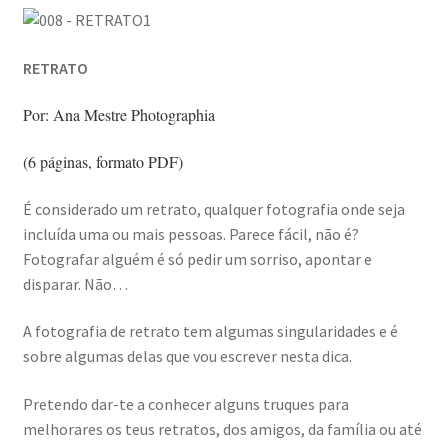
Video Dicas
RETRATO
e1b684ded3f4f5ced561f48734dab24c7032ee3b.html
Por: Ana Mestre Photographia
Exposições
(6 páginas, formato PDF)
“Um Rio, Uma Serra”, de Manuel Justo Gardete
É considerado um retrato, qualquer fotografia onde seja
incluída uma ou mais pessoas. Parece fácil, não é?
Fotografar alguém é só pedir um sorriso, apontar e
«FOTO | PHOTO PORTUGAL»
disparar. Não…
200 DIAS PARA DENTRO
A fotografia de retrato tem algumas singularidades e é
sobre algumas delas que vou escrever nesta dica.
About looking
Pretendo dar-te a conhecer alguns truques para
Ana Dias – Uma viagem ao mundo Playboy
melhorares os teus retratos, dos amigos, da família ou até