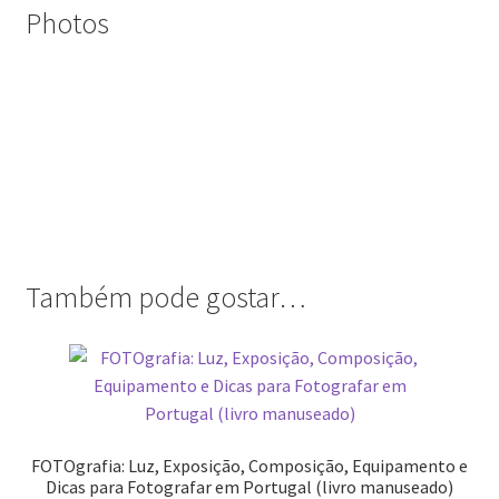
Photos
Wide Visions
Loja
Como adquirir produtos?
Dia Mundial do Livro e dos Direitos de Autor
Especiais Temáticos
Também pode gostar…
Impressão e Criatividade
My Courses
Página
FOTOgrafia: Luz, Exposição, Composição, Equipamento e
Dicas para Fotografar em Portugal (livro manuseado)