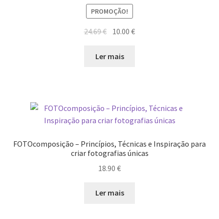
Quem somos
PROMOÇÃO!
Contactos
O
O
24.69
€
10.00
€
preço
preço
Política de Privacidade e Transparência (RGPD)
original
atual
Ler mais
era:
é:
24.69 €.
10.00 €.
Regras
FOTOcomposição – Princípios, Técnicas e Inspiração para
criar fotografias únicas
18.90
€
Ler mais